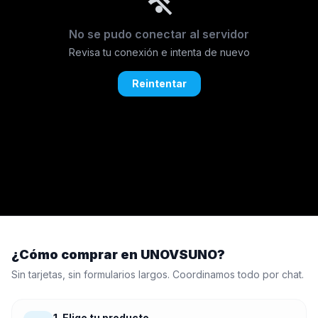
wifi_off
No se pudo conectar al servidor
Revisa tu conexión e intenta de nuevo
Reintentar
¿Cómo comprar en UNOVSUNO?
Sin tarjetas, sin formularios largos. Coordinamos todo por chat.
1. Elige tu producto