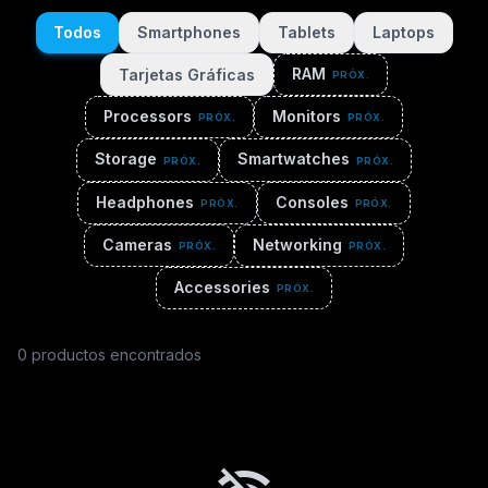
Todos
Smartphones
Tablets
Laptops
RAM
Tarjetas Gráficas
PRÓX.
Processors
Monitors
PRÓX.
PRÓX.
Storage
Smartwatches
PRÓX.
PRÓX.
Headphones
Consoles
PRÓX.
PRÓX.
Cameras
Networking
PRÓX.
PRÓX.
Accessories
PRÓX.
0 productos encontrados