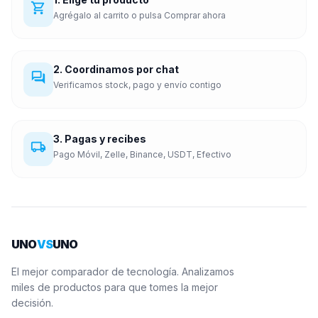
shopping_cart
Agrégalo al carrito o pulsa Comprar ahora
2. Coordinamos por chat
forum
Verificamos stock, pago y envío contigo
3. Pagas y recibes
local_shipping
Pago Móvil, Zelle, Binance, USDT, Efectivo
UNO
VS
UNO
El mejor comparador de tecnología. Analizamos
miles de productos para que tomes la mejor
decisión.