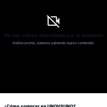
videocam_off
No hay videos disponibles por el momento
Vuelve pronto, estamos subiendo nuevo contenido.
¿Cómo comprar en UNOVSUNO?