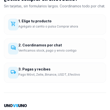
Sin tarjetas, sin formularios largos. Coordinamos todo por chat.
1. Elige tu producto
shopping_cart
Agrégalo al carrito o pulsa Comprar ahora
2. Coordinamos por chat
forum
Verificamos stock, pago y envío contigo
3. Pagas y recibes
local_shipping
Pago Móvil, Zelle, Binance, USDT, Efectivo
UNO
VS
UNO