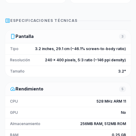
list_alt
ESPECIFICACIONES TÉCNICAS
smartphone
Pantalla
3
Tipo
3.2 inches, 29.1 cm (~46.1% screen-to-body ratio)
Resolución
240 x 400 pixels, 5:3 ratio (~146 ppi density)
Tamaño
3.2"
speed
Rendimiento
5
CPU
528 MHz ARM 11
GPU
No
Almacenamiento
256MB RAM, 512MB ROM
RAM
0.25 GB