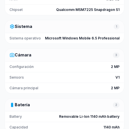
Chipset
Qualcomm MSM7225 Snapdragon S1
settings
Sistema
1
Sistema operativo
Microsoft Windows Mobile 6.5 Professional
photo_camera
Cámara
3
Configuración
2 MP
Sensors
V1
Cámara principal
2 MP
battery_full
Batería
2
Battery
Removable Li-Ion 1140 mAh battery
Capacidad
1140 mAh