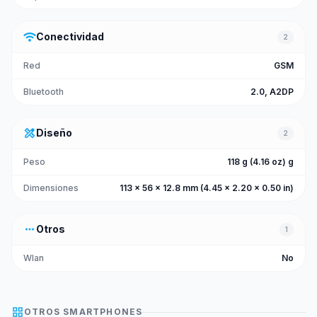
wifi
Conectividad
2
Red
GSM
Bluetooth
2.0, A2DP
design_services
Diseño
2
Peso
118 g (4.16 oz) g
Dimensiones
113 x 56 x 12.8 mm (4.45 x 2.20 x 0.50 in)
more_horiz
Otros
1
Wlan
No
grid_view
OTROS
SMARTPHONES