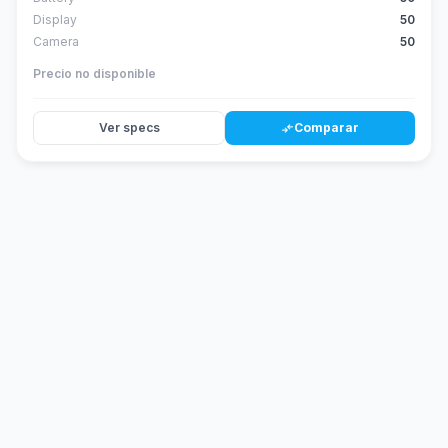
Display
50
Camera
50
Precio no disponible
Ver specs
Comparar
compare_arrows