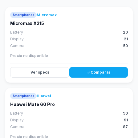
Micromax
Smartphones
Micromax X215
Battery
20
Display
21
Camera
50
Precio no disponible
Ver specs
Comparar
compare_arrows
Huawei
Smartphones
88
score
Huawei Mate 60 Pro
Battery
90
Display
91
Camera
87
Precio no disponible