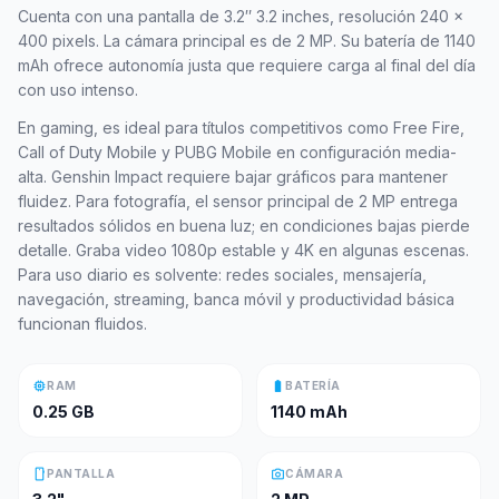
Cuenta con una pantalla de 3.2″ 3.2 inches, resolución 240 x
400 pixels. La cámara principal es de 2 MP. Su batería de 1140
mAh ofrece autonomía justa que requiere carga al final del día
con uso intenso.
En gaming, es ideal para títulos competitivos como Free Fire,
Call of Duty Mobile y PUBG Mobile en configuración media-
alta. Genshin Impact requiere bajar gráficos para mantener
fluidez. Para fotografía, el sensor principal de 2 MP entrega
resultados sólidos en buena luz; en condiciones bajas pierde
detalle. Graba video 1080p estable y 4K en algunas escenas.
Para uso diario es solvente: redes sociales, mensajería,
navegación, streaming, banca móvil y productividad básica
funcionan fluidos.
memory
battery_full
RAM
BATERÍA
0.25 GB
1140 mAh
smartphone
photo_camera
PANTALLA
CÁMARA