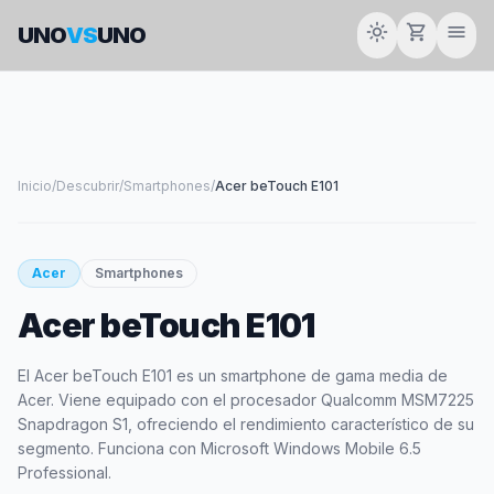
light_mode
shopping_cart
menu
UNO
VS
UNO
Inicio
/
Descubrir
/
Smartphones
/
Acer beTouch E101
smartphone
Acer
Smartphones
Acer beTouch E101
ACER
El Acer beTouch E101 es un smartphone de gama media de
Acer. Viene equipado con el procesador Qualcomm MSM7225
Snapdragon S1, ofreciendo el rendimiento característico de su
segmento. Funciona con Microsoft Windows Mobile 6.5
Professional.