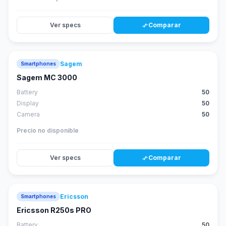
Ver specs
Comparar
compare_arrows
Sagem
Smartphones
Sagem MC 3000
Battery
50
Display
50
Camera
50
Precio no disponible
Ver specs
Comparar
compare_arrows
Ericsson
Smartphones
Ericsson R250s PRO
Battery
50