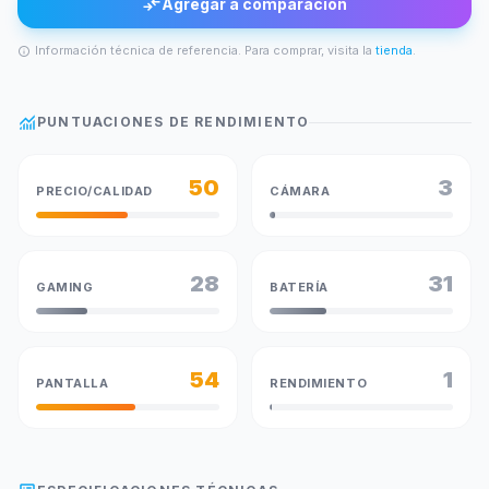
compare_arrows
Agregar a comparación
Información técnica de referencia. Para comprar, visita la
tienda
.
info
monitoring
PUNTUACIONES DE RENDIMIENTO
50
3
PRECIO/CALIDAD
CÁMARA
28
31
GAMING
BATERÍA
54
1
PANTALLA
RENDIMIENTO