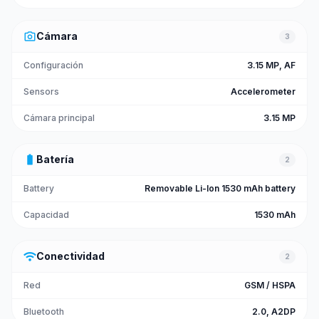
photo_camera
Cámara
3
Configuración
3.15 MP, AF
Sensors
Accelerometer
Cámara principal
3.15 MP
battery_full
Batería
2
Battery
Removable Li-Ion 1530 mAh battery
Capacidad
1530 mAh
wifi
Conectividad
2
Red
GSM / HSPA
Bluetooth
2.0, A2DP