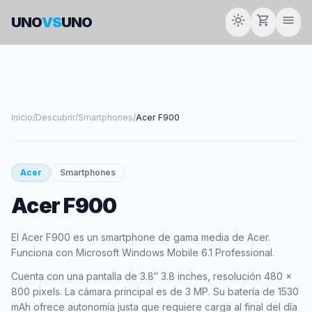
light_mode
shopping_cart
menu
UNO
VS
UNO
Inicio
/
Descubrir
/
Smartphones
/
Acer F900
smartphone
Acer
Smartphones
Acer F900
ACER
El Acer F900 es un smartphone de gama media de Acer.
Funciona con Microsoft Windows Mobile 6.1 Professional.
Cuenta con una pantalla de 3.8″ 3.8 inches, resolución 480 x
800 pixels. La cámara principal es de 3 MP. Su batería de 1530
mAh ofrece autonomía justa que requiere carga al final del día