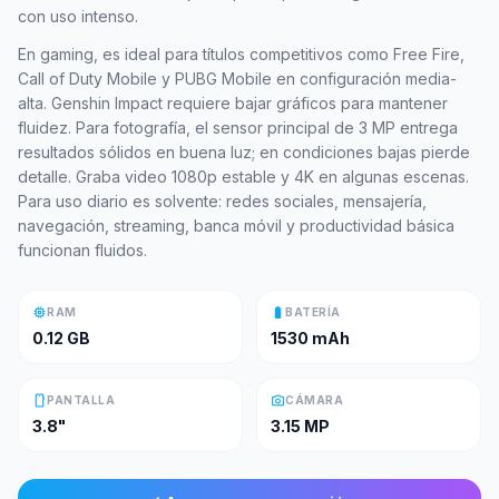
con uso intenso.
En gaming, es ideal para títulos competitivos como Free Fire,
Call of Duty Mobile y PUBG Mobile en configuración media-
alta. Genshin Impact requiere bajar gráficos para mantener
fluidez. Para fotografía, el sensor principal de 3 MP entrega
resultados sólidos en buena luz; en condiciones bajas pierde
detalle. Graba video 1080p estable y 4K en algunas escenas.
Para uso diario es solvente: redes sociales, mensajería,
navegación, streaming, banca móvil y productividad básica
funcionan fluidos.
memory
battery_full
RAM
BATERÍA
0.12 GB
1530 mAh
smartphone
photo_camera
PANTALLA
CÁMARA
3.8"
3.15 MP