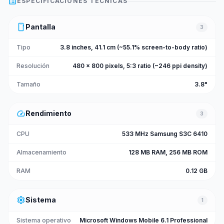
list_alt
ESPECIFICACIONES TÉCNICAS
smartphone
Pantalla
3
Tipo
3.8 inches, 41.1 cm (~55.1% screen-to-body ratio)
Resolución
480 x 800 pixels, 5:3 ratio (~246 ppi density)
Tamaño
3.8"
speed
Rendimiento
3
CPU
533 MHz Samsung S3C 6410
Almacenamiento
128 MB RAM, 256 MB ROM
RAM
0.12 GB
settings
Sistema
1
Sistema operativo
Microsoft Windows Mobile 6.1 Professional