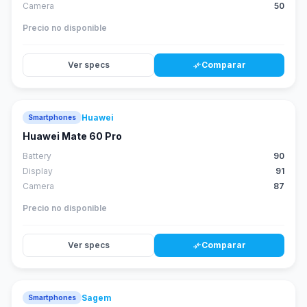
Camera
50
Precio no disponible
Ver specs
Comparar
compare_arrows
Huawei
Smartphones
88
score
Huawei Mate 60 Pro
Battery
90
Display
91
Camera
87
Precio no disponible
Ver specs
Comparar
compare_arrows
Sagem
Smartphones