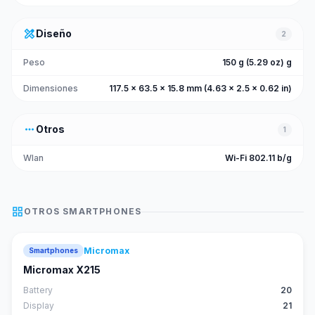
design_services
Diseño
2
Peso
150 g (5.29 oz) g
Dimensiones
117.5 x 63.5 x 15.8 mm (4.63 x 2.5 x 0.62 in)
more_horiz
Otros
1
Wlan
Wi-Fi 802.11 b/g
grid_view
OTROS
SMARTPHONES
Micromax
Smartphones
Micromax X215
Battery
20
Display
21