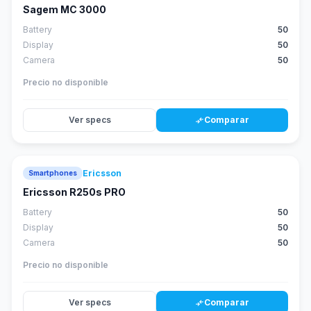
Sagem MC 3000
Battery
50
Display
50
Camera
50
Precio no disponible
Ver specs
Comparar
compare_arrows
Ericsson
Smartphones
Ericsson R250s PRO
Battery
50
Display
50
Camera
50
Precio no disponible
Ver specs
Comparar
compare_arrows