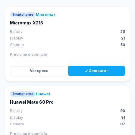
Micromax
Smartphones
Micromax X215
Battery
20
Display
21
Camera
50
Precio no disponible
Ver specs
Comparar
compare_arrows
Huawei
Smartphones
88
score
Huawei Mate 60 Pro
Battery
90
Display
91
Camera
87
Precio no disponible