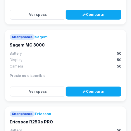
Ver specs
Comparar
compare_arrows
Sagem
Smartphones
Sagem MC 3000
Battery
50
Display
50
Camera
50
Precio no disponible
Ver specs
Comparar
compare_arrows
Ericsson
Smartphones
Ericsson R250s PRO
Battery
50