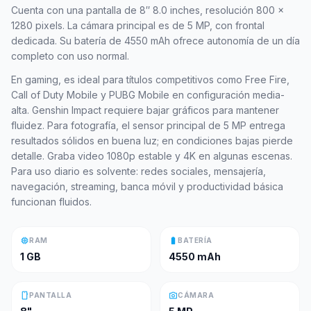
Cuenta con una pantalla de 8″ 8.0 inches, resolución 800 x
1280 pixels. La cámara principal es de 5 MP, con frontal
dedicada. Su batería de 4550 mAh ofrece autonomía de un día
completo con uso normal.
En gaming, es ideal para títulos competitivos como Free Fire,
Call of Duty Mobile y PUBG Mobile en configuración media-
alta. Genshin Impact requiere bajar gráficos para mantener
fluidez. Para fotografía, el sensor principal de 5 MP entrega
resultados sólidos en buena luz; en condiciones bajas pierde
detalle. Graba video 1080p estable y 4K en algunas escenas.
Para uso diario es solvente: redes sociales, mensajería,
navegación, streaming, banca móvil y productividad básica
funcionan fluidos.
memory
battery_full
RAM
BATERÍA
1 GB
4550 mAh
smartphone
photo_camera
PANTALLA
CÁMARA