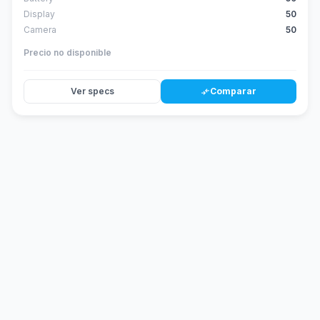
Display
50
Camera
50
Precio no disponible
Ver specs
Comparar
compare_arrows