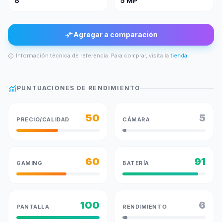
8"
5 MP
compare_arrows
Agregar a comparación
Información técnica de referencia. Para comprar, visita la
tienda
.
info
monitoring
PUNTUACIONES DE RENDIMIENTO
50
5
PRECIO/CALIDAD
CÁMARA
60
91
GAMING
BATERÍA
100
6
PANTALLA
RENDIMIENTO