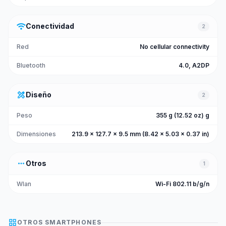
wifi
Conectividad
2
Red
No cellular connectivity
Bluetooth
4.0, A2DP
design_services
Diseño
2
Peso
355 g (12.52 oz) g
Dimensiones
213.9 x 127.7 x 9.5 mm (8.42 x 5.03 x 0.37 in)
more_horiz
Otros
1
Wlan
Wi-Fi 802.11 b/g/n
grid_view
OTROS
SMARTPHONES