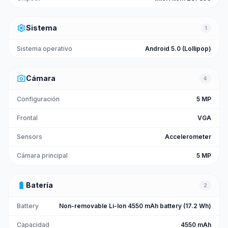
settings
Sistema
1
Sistema operativo
Android 5.0 (Lollipop)
photo_camera
Cámara
4
Configuración
5 MP
Frontal
VGA
Sensors
Accelerometer
Cámara principal
5 MP
battery_full
Batería
2
Battery
Non-removable Li-Ion 4550 mAh battery (17.2 Wh)
Capacidad
4550 mAh