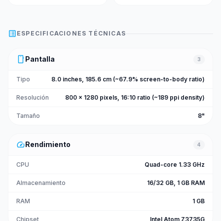
list_alt
ESPECIFICACIONES TÉCNICAS
smartphone
Pantalla
3
Tipo
8.0 inches, 185.6 cm (~67.9% screen-to-body ratio)
Resolución
800 x 1280 pixels, 16:10 ratio (~189 ppi density)
Tamaño
8"
speed
Rendimiento
4
CPU
Quad-core 1.33 GHz
Almacenamiento
16/32 GB, 1 GB RAM
RAM
1 GB
Chipset
Intel Atom Z3735G