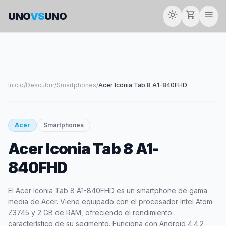
light_mode
shopping_cart
menu
UNO
VS
UNO
Inicio
/
Descubrir
/
Smartphones
/
Acer Iconia Tab 8 A1-840FHD
smartphone
Acer
Smartphones
Acer Iconia Tab 8 A1-
ACER
840FHD
El Acer Iconia Tab 8 A1-840FHD es un smartphone de gama
media de Acer. Viene equipado con el procesador Intel Atom
Z3745 y 2 GB de RAM, ofreciendo el rendimiento
característico de su segmento. Funciona con Android 4.4.2