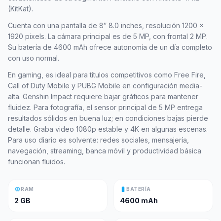
(KitKat).
Cuenta con una pantalla de 8″ 8.0 inches, resolución 1200 x
1920 pixels. La cámara principal es de 5 MP, con frontal 2 MP.
Su batería de 4600 mAh ofrece autonomía de un día completo
con uso normal.
En gaming, es ideal para títulos competitivos como Free Fire,
Call of Duty Mobile y PUBG Mobile en configuración media-
alta. Genshin Impact requiere bajar gráficos para mantener
fluidez. Para fotografía, el sensor principal de 5 MP entrega
resultados sólidos en buena luz; en condiciones bajas pierde
detalle. Graba video 1080p estable y 4K en algunas escenas.
Para uso diario es solvente: redes sociales, mensajería,
navegación, streaming, banca móvil y productividad básica
funcionan fluidos.
memory
battery_full
RAM
BATERÍA
2 GB
4600 mAh