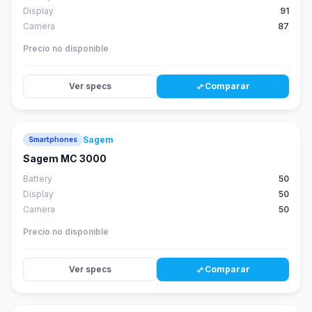
Display
91
Camera
87
Precio no disponible
Ver specs
Comparar
compare_arrows
Sagem
Smartphones
Sagem MC 3000
Battery
50
Display
50
Camera
50
Precio no disponible
Ver specs
Comparar
compare_arrows