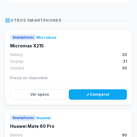
grid_view
OTROS
SMARTPHONES
Micromax
Smartphones
Micromax X215
Battery
20
Display
21
Camera
50
Precio no disponible
Ver specs
Comparar
compare_arrows
Huawei
Smartphones
88
score
Huawei Mate 60 Pro
Battery
90