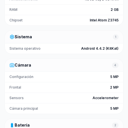
RAM
2 GB
Chipset
Intel Atom Z3745
settings
Sistema
1
Sistema operativo
Android 4.4.2 (KitKat)
photo_camera
Cámara
4
Configuración
5 MP
Frontal
2 MP
Sensors
Accelerometer
Cámara principal
5 MP
battery_full
Batería
2