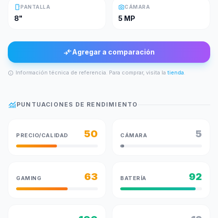
smartphone
photo_camera
PANTALLA
CÁMARA
8"
5 MP
compare_arrows
Agregar a comparación
Información técnica de referencia. Para comprar, visita la
tienda
.
info
monitoring
PUNTUACIONES DE RENDIMIENTO
50
5
PRECIO/CALIDAD
CÁMARA
63
92
GAMING
BATERÍA