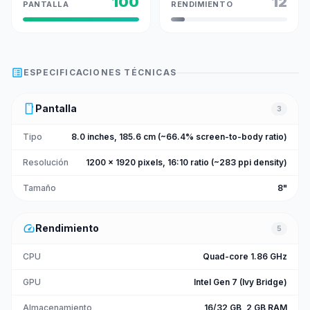
100
12
PANTALLA
RENDIMIENTO
list_alt
ESPECIFICACIONES TÉCNICAS
smartphone
Pantalla
3
Tipo
8.0 inches, 185.6 cm (~66.4% screen-to-body ratio)
Resolución
1200 x 1920 pixels, 16:10 ratio (~283 ppi density)
Tamaño
8"
speed
Rendimiento
5
CPU
Quad-core 1.86 GHz
GPU
Intel Gen 7 (Ivy Bridge)
Almacenamiento
16/32 GB, 2 GB RAM