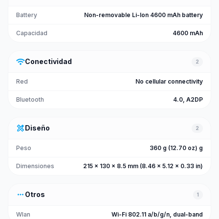
Battery
Non-removable Li-Ion 4600 mAh battery
Capacidad
4600 mAh
wifi
Conectividad
2
Red
No cellular connectivity
Bluetooth
4.0, A2DP
design_services
Diseño
2
Peso
360 g (12.70 oz) g
Dimensiones
215 x 130 x 8.5 mm (8.46 x 5.12 x 0.33 in)
more_horiz
Otros
1
Wlan
Wi-Fi 802.11 a/b/g/n, dual-band