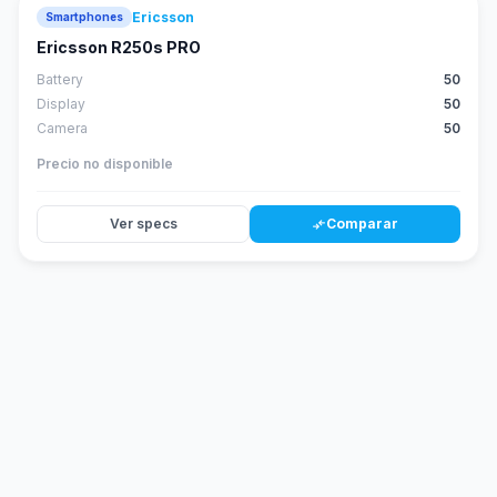
Ericsson
Smartphones
Ericsson R250s PRO
Battery
50
Display
50
Camera
50
Precio no disponible
Ver specs
Comparar
compare_arrows