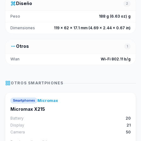
design_services
Diseño
2
Peso
188 g (6.63 oz) g
Dimensiones
119 x 62 x 17.1 mm (4.69 x 2.44 x 0.67 in)
more_horiz
Otros
1
Wlan
Wi-Fi 802.11 b/g
grid_view
OTROS
SMARTPHONES
Micromax
Smartphones
Micromax X215
Battery
20
Display
21
Camera
50