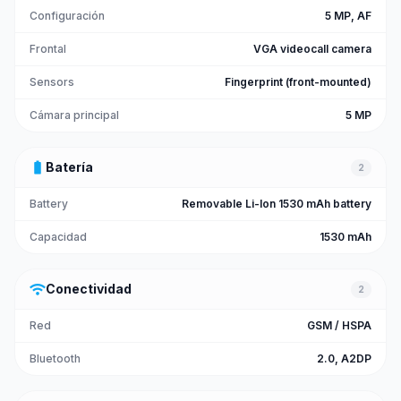
Configuración
5 MP, AF
Frontal
VGA videocall camera
Sensors
Fingerprint (front-mounted)
Cámara principal
5 MP
battery_full
Batería
2
Battery
Removable Li-Ion 1530 mAh battery
Capacidad
1530 mAh
wifi
Conectividad
2
Red
GSM / HSPA
Bluetooth
2.0, A2DP