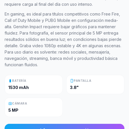
requiere carga al final del día con uso intenso.
En gaming, es ideal para títulos competitivos como Free Fire,
Call of Duty Mobile y PUBG Mobile en configuración media-
alta. Genshin Impact requiere bajar gráficos para mantener
fluidez. Para fotografía, el sensor principal de 5 MP entrega
resultados sólidos en buena luz; en condiciones bajas pierde
detalle. Graba video 1080p estable y 4K en algunas escenas.
Para uso diario es solvente: redes sociales, mensajería,
navegación, streaming, banca móvil y productividad básica
funcionan fluidos.
battery_full
smartphone
BATERÍA
PANTALLA
1530 mAh
3.8"
photo_camera
CÁMARA
5 MP