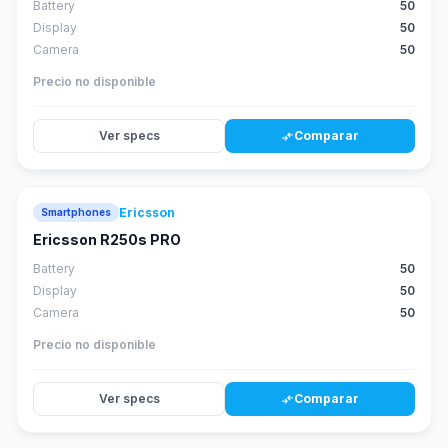
Battery
50
Display
50
Camera
50
Precio no disponible
Ver specs
Comparar
compare_arrows
Ericsson
Smartphones
Ericsson R250s PRO
Battery
50
Display
50
Camera
50
Precio no disponible
Ver specs
Comparar
compare_arrows