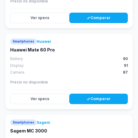
Precio no disponible
Ver specs
Comparar
compare_arrows
Huawei
Smartphones
88
score
Huawei Mate 60 Pro
Battery
90
Display
91
Camera
87
Precio no disponible
Ver specs
Comparar
compare_arrows
Sagem
Smartphones
Sagem MC 3000