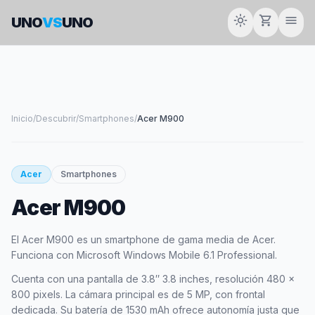
light_mode
shopping_cart
menu
UNO
VS
UNO
Inicio
/
Descubrir
/
Smartphones
/
Acer M900
smartphone
Acer
Smartphones
Acer M900
ACER
El Acer M900 es un smartphone de gama media de Acer.
Funciona con Microsoft Windows Mobile 6.1 Professional.
Cuenta con una pantalla de 3.8″ 3.8 inches, resolución 480 x
800 pixels. La cámara principal es de 5 MP, con frontal
dedicada. Su batería de 1530 mAh ofrece autonomía justa que