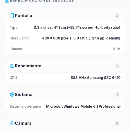
list_alt
ESPECIFICACIONES TÉCNICAS
smartphone
Pantalla
3
Tipo
3.8 inches, 41.1 cm (~55.7% screen-to-body ratio)
Resolución
480 x 800 pixels, 5:3 ratio (~246 ppi density)
Tamaño
3.8"
speed
Rendimiento
1
CPU
533 MHz Samsung S3C 6410
settings
Sistema
1
Sistema operativo
Microsoft Windows Mobile 6.1 Professional
photo_camera
Cámara
4