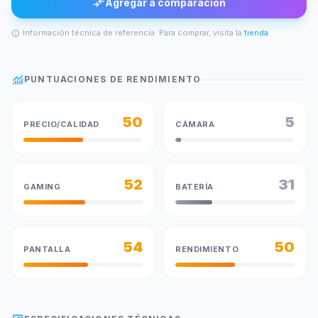
compare_arrows
Agregar a comparación
Información técnica de referencia. Para comprar, visita la
tienda
.
info
monitoring
PUNTUACIONES DE RENDIMIENTO
50
5
PRECIO/CALIDAD
CÁMARA
52
31
GAMING
BATERÍA
54
50
PANTALLA
RENDIMIENTO