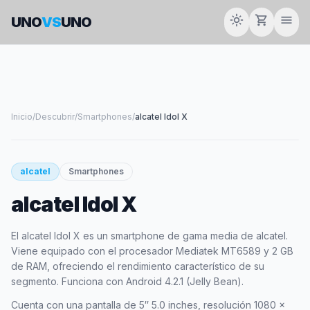
light_mode
shopping_cart
menu
UNO
VS
UNO
Inicio
/
Descubrir
/
Smartphones
/
alcatel Idol X
smartphone
alcatel
Smartphones
alcatel Idol X
ALCATEL
El alcatel Idol X es un smartphone de gama media de alcatel.
Viene equipado con el procesador Mediatek MT6589 y 2 GB
de RAM, ofreciendo el rendimiento característico de su
segmento. Funciona con Android 4.2.1 (Jelly Bean).
Cuenta con una pantalla de 5″ 5.0 inches, resolución 1080 x