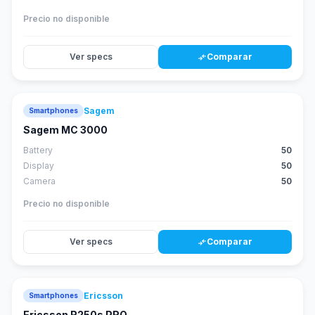
Precio no disponible
Ver specs
Comparar
compare_arrows
Sagem
Smartphones
Sagem MC 3000
Battery
50
Display
50
Camera
50
Precio no disponible
Ver specs
Comparar
compare_arrows
Ericsson
Smartphones
Ericsson R250s PRO