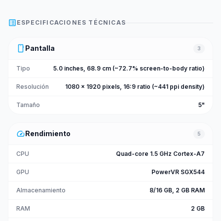
list_alt
ESPECIFICACIONES TÉCNICAS
smartphone
Pantalla
3
Tipo
5.0 inches, 68.9 cm (~72.7% screen-to-body ratio)
Resolución
1080 x 1920 pixels, 16:9 ratio (~441 ppi density)
Tamaño
5"
speed
Rendimiento
5
CPU
Quad-core 1.5 GHz Cortex-A7
GPU
PowerVR SGX544
Almacenamiento
8/16 GB, 2 GB RAM
RAM
2 GB