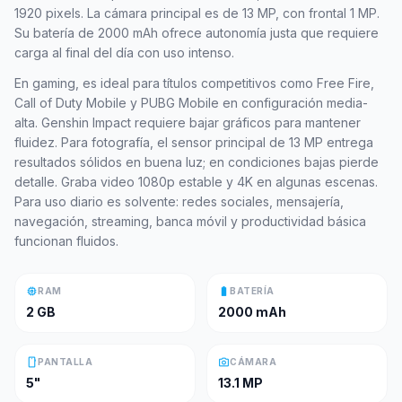
1920 pixels. La cámara principal es de 13 MP, con frontal 1 MP.
Su batería de 2000 mAh ofrece autonomía justa que requiere
carga al final del día con uso intenso.
En gaming, es ideal para títulos competitivos como Free Fire,
Call of Duty Mobile y PUBG Mobile en configuración media-
alta. Genshin Impact requiere bajar gráficos para mantener
fluidez. Para fotografía, el sensor principal de 13 MP entrega
resultados sólidos en buena luz; en condiciones bajas pierde
detalle. Graba video 1080p estable y 4K en algunas escenas.
Para uso diario es solvente: redes sociales, mensajería,
navegación, streaming, banca móvil y productividad básica
funcionan fluidos.
memory
battery_full
RAM
BATERÍA
2 GB
2000 mAh
smartphone
photo_camera
PANTALLA
CÁMARA
5"
13.1 MP