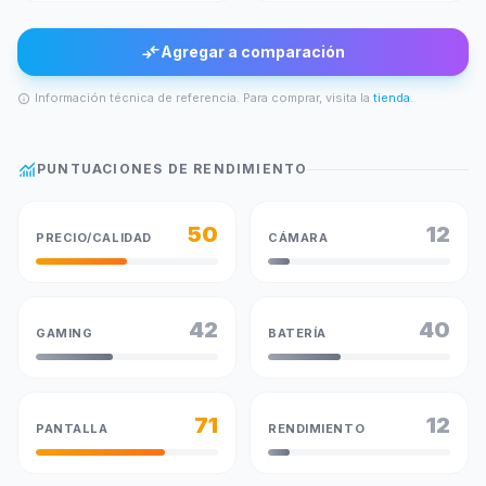
compare_arrows
Agregar a comparación
Información técnica de referencia. Para comprar, visita la
tienda
.
info
monitoring
PUNTUACIONES DE RENDIMIENTO
50
12
PRECIO/CALIDAD
CÁMARA
42
40
GAMING
BATERÍA
71
12
PANTALLA
RENDIMIENTO