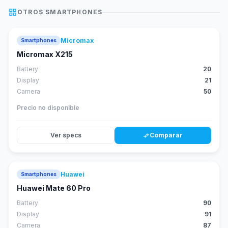
grid_view
OTROS
SMARTPHONES
Micromax
Smartphones
Micromax X215
Battery
20
Display
21
Camera
50
Precio no disponible
Ver specs
Comparar
compare_arrows
Huawei
Smartphones
88
score
Huawei Mate 60 Pro
Battery
90
Display
91
Camera
87