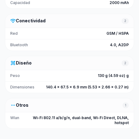
Capacidad
2000 mAh
wifi
Conectividad
2
Red
GSM / HSPA
Bluetooth
4.0, A2DP
design_services
Diseño
2
Peso
130 g (4.59 oz) g
Dimensiones
140.4 x 67.5 x 6.9 mm (5.53 x 2.66 x 0.27 in)
more_horiz
Otros
1
Wlan
Wi-Fi 802.11 a/b/g/n, dual-band, Wi-Fi Direct, DLNA,
hotspot