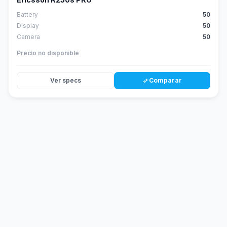
Battery
50
Display
50
Camera
50
Precio no disponible
Ver specs
Comparar
compare_arrows