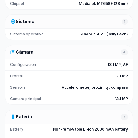
Chipset
Mediatek MT6589 (28 nm)
settings
Sistema
1
Sistema operativo
Android 4.2.1 (Jelly Bean)
photo_camera
Cámara
4
Configuración
13.1 MP, AF
Frontal
2.1 MP
Sensors
Accelerometer, proximity, compass
Cámara principal
13.1 MP
battery_full
Batería
2
Battery
Non-removable Li-Ion 2000 mAh battery