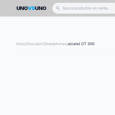
UNO
VS
UNO
search
Inicio
/
Descubrir
/
Smartphones
/
alcatel OT 300
smartphone
ALCATEL