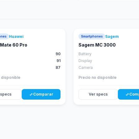
Huawei
Sagem
ones
Smartphones
88
score
Mate 60 Pro
Sagem MC 3000
90
Battery
91
Display
87
Camera
 disponible
Precio no disponible
 specs
Comparar
Ver specs
Com
compare_arrows
compare_arrows