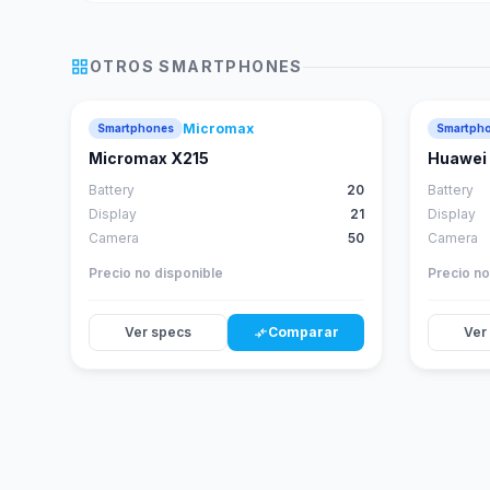
grid_view
OTROS
SMARTPHONES
Micromax
Smartphones
Smartph
Micromax X215
Huawei 
Battery
20
Battery
Display
21
Display
Camera
50
Camera
Precio no disponible
Precio no
Ver specs
Comparar
Ver
compare_arrows