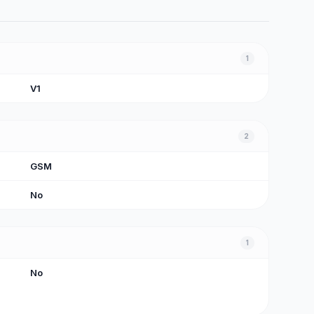
1
V1
2
GSM
No
1
No