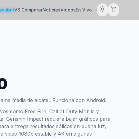
light_mode
shopping_cart
scubrir
VS Comparar
Noticias
Videos
En Vivo
0
gama media de alcatel. Funciona con Android.
tivos como Free Fire, Call of Duty Mobile y
a. Genshin Impact requiere bajar gráficos para
mara entrega resultados sólidos en buena luz;
aba video 1080p estable y 4K en algunas