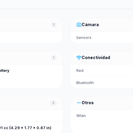
photo_camera
Cámara
1
Sensors
wifi
Conectividad
1
ttery
Red
Bluetooth
more_horiz
Otros
2
Wlan
 cc (4.29 x 1.77 x 0.87 in)