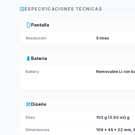
list_alt
ESPECIFICACIONES TÉCNICAS
smartphone
Pantalla
Resolución
5 lines
battery_full
Batería
Battery
Removable Li-Ion ba
design_services
Diseño
Peso
103 g (3.63 oz) g
Dimensiones
109 x 45 x 22 mm, 91