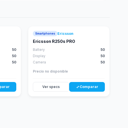
Ericsson
Smartphones
Ericsson R250s PRO
50
Battery
50
50
Display
50
50
Camera
50
Precio no disponible
parar
Ver specs
Comparar
compare_arrows