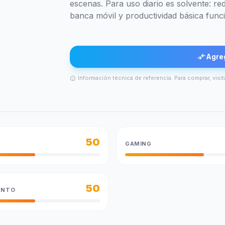
escenas. Para uso diario es solvente: re
banca móvil y productividad básica funci
compare_arrows
Agre
Información técnica de referencia. Para comprar, visit
info
50
GAMING
50
ENTO