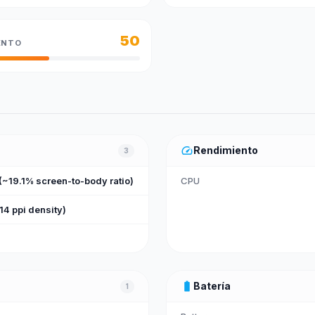
50
ENTO
speed
Rendimiento
3
 (~19.1% screen-to-body ratio)
CPU
14 ppi density)
battery_full
Batería
1