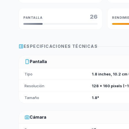
26
PANTALLA
RENDIMI
list_alt
ESPECIFICACIONES TÉCNICAS
smartphone
Pantalla
Tipo
1.8 inches, 10.2 cm
Resolución
128 x 160 pixels (~1
Tamaño
1.8"
photo_camera
Cámara