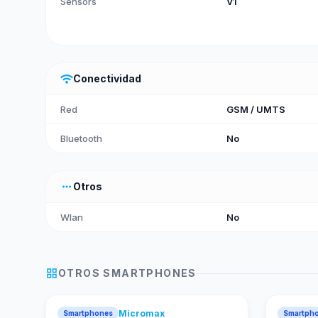
Sensors
V1
wifi
Conectividad
Red
GSM / UMTS
Bluetooth
No
more_horiz
Otros
Wlan
No
grid_view
OTROS
SMARTPHONES
Micromax
Smartphones
Smartph