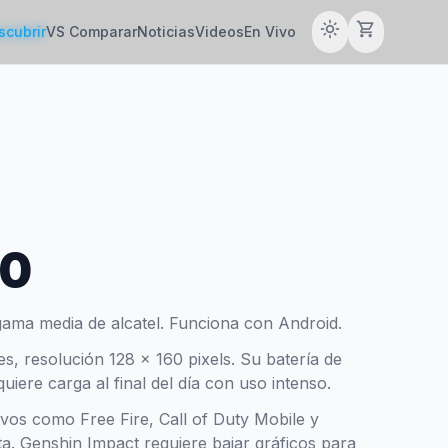
light_mode
shopping_cart
scubrir
VS Comparar
Noticias
Videos
En Vivo
30
gama media de alcatel. Funciona con Android.
es, resolución 128 x 160 pixels. Su batería de
ere carga al final del día con uso intenso.
tivos como Free Fire, Call of Duty Mobile y
a. Genshin Impact requiere bajar gráficos para