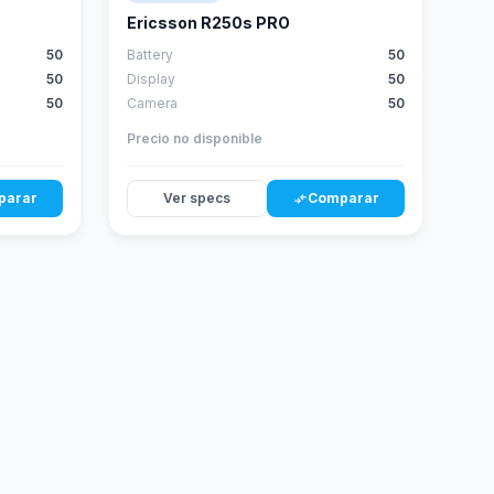
Ericsson R250s PRO
50
Battery
50
50
Display
50
50
Camera
50
Precio no disponible
parar
Ver specs
Comparar
compare_arrows