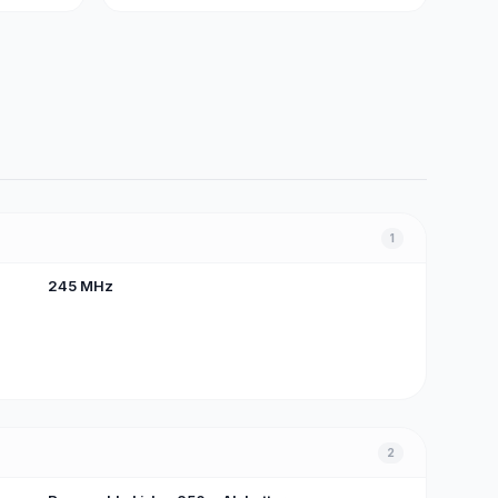
1
245 MHz
2