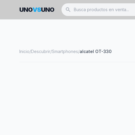
UNO
VS
UNO
search
Inicio
/
Descubrir
/
Smartphones
/
alcatel OT-330
smartphone
ALCATEL