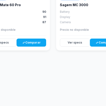
score
Mate 60 Pro
Sagem MC 3000
90
Battery
91
Display
87
Camera
 disponible
Precio no disponible
 specs
Comparar
Ver specs
Com
compare_arrows
compare_arrows