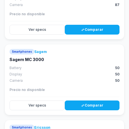
Camera
87
Precio no disponible
Ver specs
Comparar
compare_arrows
Sagem
Smartphones
Sagem MC 3000
Battery
50
Display
50
Camera
50
Precio no disponible
Ver specs
Comparar
compare_arrows
Ericsson
Smartphones