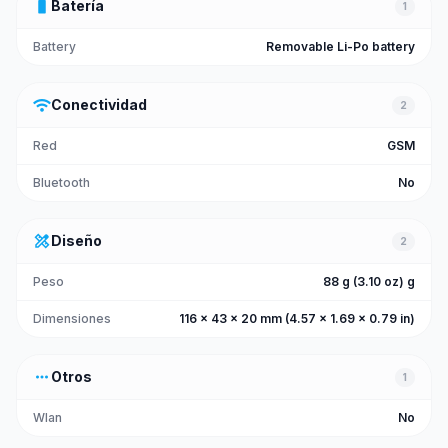
battery_full
Batería
1
Battery
Removable Li-Po battery
wifi
Conectividad
2
Red
GSM
Bluetooth
No
design_services
Diseño
2
Peso
88 g (3.10 oz) g
Dimensiones
116 x 43 x 20 mm (4.57 x 1.69 x 0.79 in)
more_horiz
Otros
1
Wlan
No