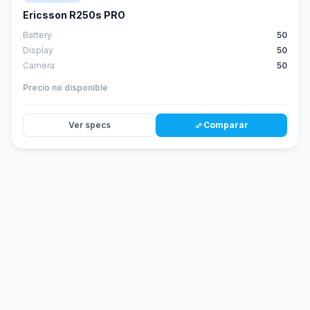
Ericsson R250s PRO
Battery
50
Display
50
Camera
50
Precio no disponible
Ver specs
Comparar
compare_arrows