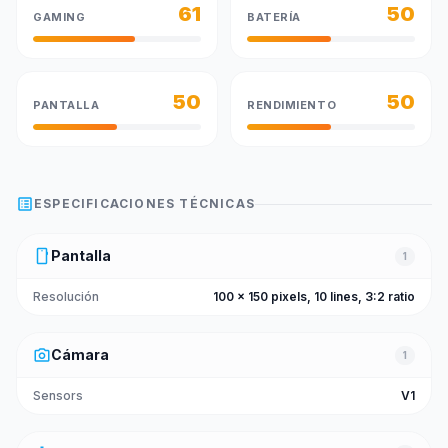
61
50
GAMING
BATERÍA
50
50
PANTALLA
RENDIMIENTO
list_alt
ESPECIFICACIONES TÉCNICAS
smartphone
Pantalla
1
Resolución
100 x 150 pixels, 10 lines, 3:2 ratio
photo_camera
Cámara
1
Sensors
V1