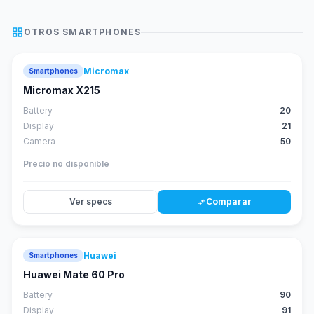
grid_view
OTROS
SMARTPHONES
Micromax
Smartphones
Micromax X215
Battery
20
Display
21
Camera
50
Precio no disponible
Ver specs
Comparar
compare_arrows
Huawei
Smartphones
88
score
Huawei Mate 60 Pro
Battery
90
Display
91