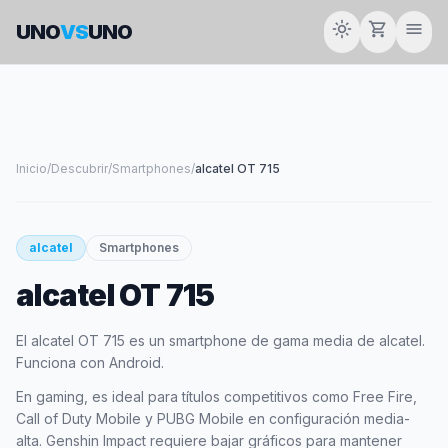
light_mode
shopping_cart
menu
UNO
VS
UNO
Inicio
/
Descubrir
/
Smartphones
/
alcatel OT 715
smartphone
alcatel
Smartphones
alcatel OT 715
ALCATEL
El alcatel OT 715 es un smartphone de gama media de alcatel.
Funciona con Android.
En gaming, es ideal para títulos competitivos como Free Fire,
Call of Duty Mobile y PUBG Mobile en configuración media-
alta. Genshin Impact requiere bajar gráficos para mantener