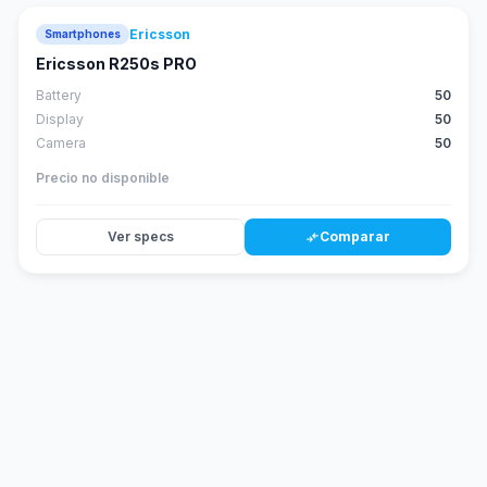
Ericsson
Smartphones
Ericsson R250s PRO
Battery
50
Display
50
Camera
50
Precio no disponible
Ver specs
Comparar
compare_arrows