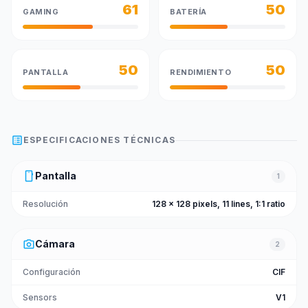
61
50
GAMING
BATERÍA
50
50
PANTALLA
RENDIMIENTO
list_alt
ESPECIFICACIONES TÉCNICAS
smartphone
Pantalla
1
Resolución
128 x 128 pixels, 11 lines, 1:1 ratio
photo_camera
Cámara
2
Configuración
CIF
Sensors
V1