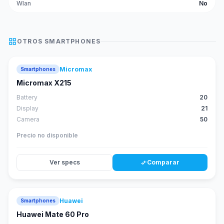
Wlan
No
grid_view
OTROS
SMARTPHONES
Micromax
Smartphones
Micromax X215
Battery
20
Display
21
Camera
50
Precio no disponible
Ver specs
Comparar
compare_arrows
Huawei
Smartphones
88
score
Huawei Mate 60 Pro