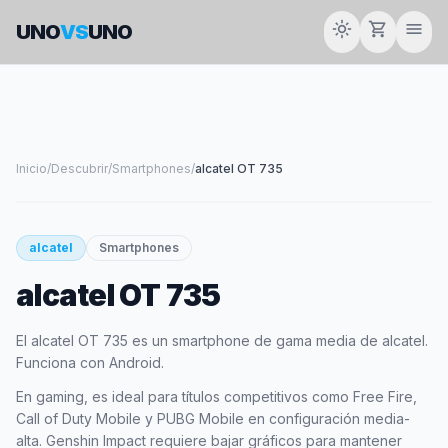
light_mode
shopping_cart
menu
UNO
VS
UNO
Inicio
/
Descubrir
/
Smartphones
/
alcatel OT 735
smartphone
alcatel
Smartphones
alcatel OT 735
ALCATEL
El alcatel OT 735 es un smartphone de gama media de alcatel.
Funciona con Android.
En gaming, es ideal para títulos competitivos como Free Fire,
Call of Duty Mobile y PUBG Mobile en configuración media-
alta. Genshin Impact requiere bajar gráficos para mantener