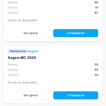
Battery
90
Display
91
Camera
87
Precio no disponible
Ver specs
Comparar
compare_arrows
Sagem
Smartphones
Sagem MC 3000
Battery
50
Display
50
Camera
50
Precio no disponible
Ver specs
Comparar
compare_arrows