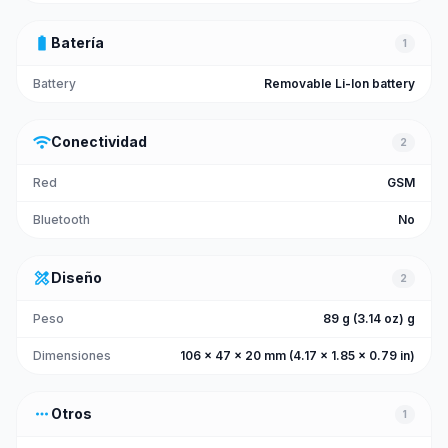
battery_full
Batería
1
Battery
Removable Li-Ion battery
wifi
Conectividad
2
Red
GSM
Bluetooth
No
design_services
Diseño
2
Peso
89 g (3.14 oz) g
Dimensiones
106 x 47 x 20 mm (4.17 x 1.85 x 0.79 in)
more_horiz
Otros
1