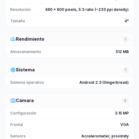
Resolución
480 x 800 pixels, 5:3 ratio (~233 ppi density)
Tamaño
4"
speed
Rendimiento
1
Almacenamiento
512 MB
settings
Sistema
1
Sistema operativo
Android 2.3 (Gingerbread)
photo_camera
Cámara
4
Configuración
3.15 MP
Frontal
VGA
Sensors
Accelerometer, proximity