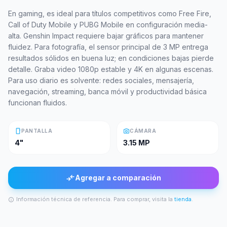
En gaming, es ideal para títulos competitivos como Free Fire,
Call of Duty Mobile y PUBG Mobile en configuración media-
alta. Genshin Impact requiere bajar gráficos para mantener
fluidez. Para fotografía, el sensor principal de 3 MP entrega
resultados sólidos en buena luz; en condiciones bajas pierde
detalle. Graba video 1080p estable y 4K en algunas escenas.
Para uso diario es solvente: redes sociales, mensajería,
navegación, streaming, banca móvil y productividad básica
funcionan fluidos.
smartphone
photo_camera
PANTALLA
CÁMARA
4"
3.15 MP
compare_arrows
Agregar a comparación
Información técnica de referencia. Para comprar, visita la
tienda
.
info