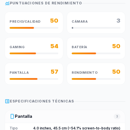
monitoring
PUNTUACIONES DE RENDIMIENTO
50
3
PRECIO/CALIDAD
CÁMARA
54
50
GAMING
BATERÍA
57
50
PANTALLA
RENDIMIENTO
list_alt
ESPECIFICACIONES TÉCNICAS
smartphone
Pantalla
3
Tipo
4.0 inches, 45.5 cm (~54.1% screen-to-body ratio)