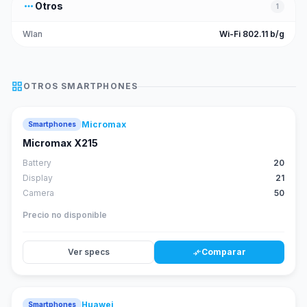
more_horiz
Otros
1
Wlan
Wi-Fi 802.11 b/g
grid_view
OTROS
SMARTPHONES
Micromax
Smartphones
Micromax X215
Battery
20
Display
21
Camera
50
Precio no disponible
Ver specs
Comparar
compare_arrows
Huawei
Smartphones
88