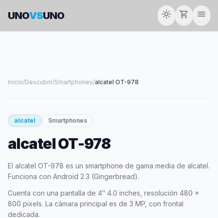
light_mode
shopping_cart
menu
UNO
VS
UNO
Inicio
/
Descubrir
/
Smartphones
/
alcatel OT-978
smartphone
alcatel
Smartphones
alcatel OT-978
ALCATEL
El alcatel OT-978 es un smartphone de gama media de alcatel.
Funciona con Android 2.3 (Gingerbread).
Cuenta con una pantalla de 4″ 4.0 inches, resolución 480 x
800 pixels. La cámara principal es de 3 MP, con frontal
dedicada.