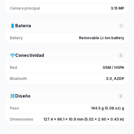
Cámara principal
3.15 MP
battery_full
Batería
1
Battery
Removable Li-Ion battery
wifi
Conectividad
2
Red
GSM / HSPA
Bluetooth
3.0, A2DP
design_services
Diseño
2
Peso
144.5 g (5.08 oz) g
Dimensiones
127.4 x 66.1 x 10.9 mm (5.02 x 2.60 x 0.43 in)