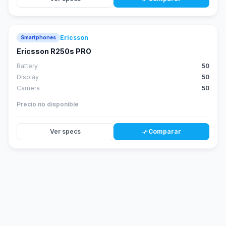
Ericsson
Smartphones
Ericsson R250s PRO
Battery
50
Display
50
Camera
50
Precio no disponible
Ver specs
Comparar
compare_arrows