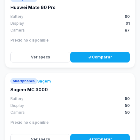
score
Huawei Mate 60 Pro
Battery
90
Display
91
Camera
87
Precio no disponible
Ver specs
Comparar
compare_arrows
Sagem
Smartphones
Sagem MC 3000
Battery
50
Display
50
Camera
50
Precio no disponible
Ver specs
Comparar
compare_arrows