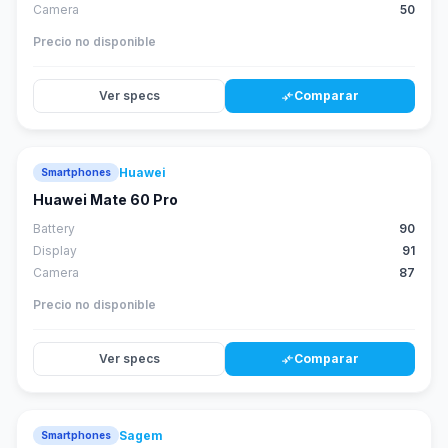
Camera
50
Precio no disponible
Ver specs
Comparar
compare_arrows
Huawei
Smartphones
88
score
Huawei Mate 60 Pro
Battery
90
Display
91
Camera
87
Precio no disponible
Ver specs
Comparar
compare_arrows
Sagem
Smartphones