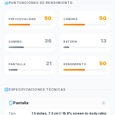
monitoring
PUNTUACIONES DE RENDIMIENTO
50
50
PRECIO/CALIDAD
CÁMARA
36
13
GAMING
BATERÍA
21
50
PANTALLA
RENDIMIENTO
list_alt
ESPECIFICACIONES TÉCNICAS
smartphone
Pantalla
3
Tipo
1.5 inches, 7.3 cm (~16.8% screen-to-body ratio)