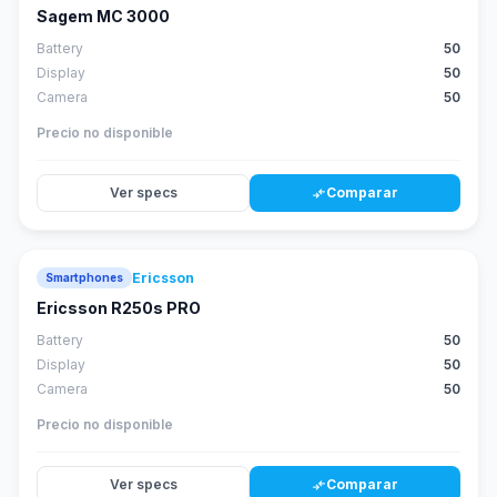
Sagem MC 3000
Battery
50
Display
50
Camera
50
Precio no disponible
Ver specs
Comparar
compare_arrows
Ericsson
Smartphones
Ericsson R250s PRO
Battery
50
Display
50
Camera
50
Precio no disponible
Ver specs
Comparar
compare_arrows