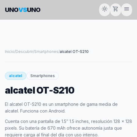
light_mode
shopping_cart
menu
UNO
VS
UNO
Inicio
/
Descubrir
/
Smartphones
/
alcatel OT-S210
smartphone
alcatel
Smartphones
alcatel OT-S210
ALCATEL
El alcatel OT-S210 es un smartphone de gama media de
alcatel. Funciona con Android.
Cuenta con una pantalla de 1.5″ 1.5 inches, resolución 128 x 128
pixels. Su batería de 670 mAh ofrece autonomía justa que
requiere carga al final del día con uso intenso.