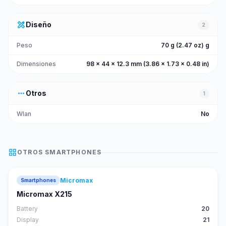
design_services
Diseño
2
Peso
70 g (2.47 oz) g
Dimensiones
98 x 44 x 12.3 mm (3.86 x 1.73 x 0.48 in)
more_horiz
Otros
1
Wlan
No
grid_view
OTROS
SMARTPHONES
Micromax
Smartphones
Micromax X215
Battery
20
Display
21