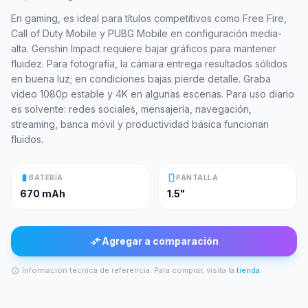
En gaming, es ideal para títulos competitivos como Free Fire,
Call of Duty Mobile y PUBG Mobile en configuración media-
alta. Genshin Impact requiere bajar gráficos para mantener
fluidez. Para fotografía, la cámara entrega resultados sólidos
en buena luz; en condiciones bajas pierde detalle. Graba
video 1080p estable y 4K en algunas escenas. Para uso diario
es solvente: redes sociales, mensajería, navegación,
streaming, banca móvil y productividad básica funcionan
fluidos.
battery_full
smartphone
BATERÍA
PANTALLA
670 mAh
1.5"
compare_arrows
Agregar a comparación
Información técnica de referencia. Para comprar, visita la
tienda
.
info