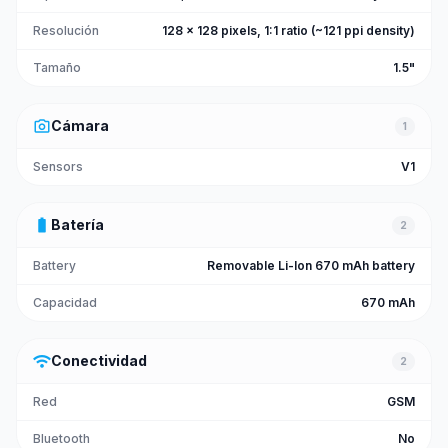
Resolución
128 x 128 pixels, 1:1 ratio (~121 ppi density)
Tamaño
1.5"
photo_camera
Cámara
1
Sensors
V1
battery_full
Batería
2
Battery
Removable Li-Ion 670 mAh battery
Capacidad
670 mAh
wifi
Conectividad
2
Red
GSM
Bluetooth
No