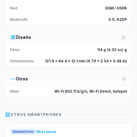
Red
GSM / HSPA
Bluetooth
4.0, A2DP
design_services
Diseño
2
Peso
114 g (4.02 oz) g
Dimensiones
121.6 x 64.4 x 12.1 mm (4.79 x 2.54 x 0.48 in)
more_horiz
Otros
1
Wlan
Wi-Fi 802.11 b/g/n, Wi-Fi Direct, hotspot
grid_view
OTROS
SMARTPHONES
Micromax
Smartphones