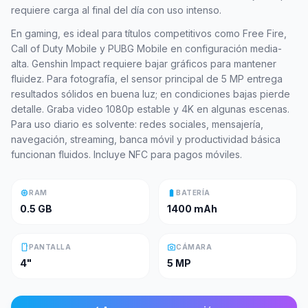
requiere carga al final del día con uso intenso.
En gaming, es ideal para títulos competitivos como Free Fire,
Call of Duty Mobile y PUBG Mobile en configuración media-
alta. Genshin Impact requiere bajar gráficos para mantener
fluidez. Para fotografía, el sensor principal de 5 MP entrega
resultados sólidos en buena luz; en condiciones bajas pierde
detalle. Graba video 1080p estable y 4K en algunas escenas.
Para uso diario es solvente: redes sociales, mensajería,
navegación, streaming, banca móvil y productividad básica
funcionan fluidos. Incluye NFC para pagos móviles.
memory
battery_full
RAM
BATERÍA
0.5 GB
1400 mAh
smartphone
photo_camera
PANTALLA
CÁMARA
4"
5 MP