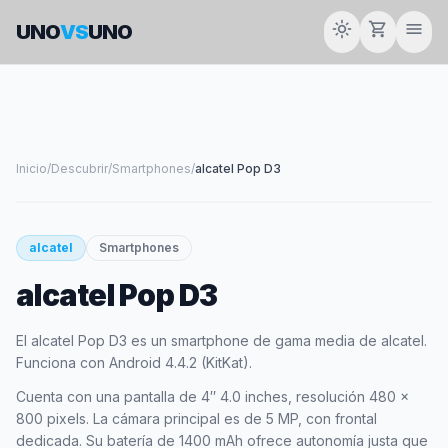
light_mode
shopping_cart
menu
UNO
VS
UNO
Inicio
/
Descubrir
/
Smartphones
/
alcatel Pop D3
smartphone
alcatel
Smartphones
alcatel Pop D3
ALCATEL
El alcatel Pop D3 es un smartphone de gama media de alcatel.
Funciona con Android 4.4.2 (KitKat).
Cuenta con una pantalla de 4″ 4.0 inches, resolución 480 x
800 pixels. La cámara principal es de 5 MP, con frontal
dedicada. Su batería de 1400 mAh ofrece autonomía justa que