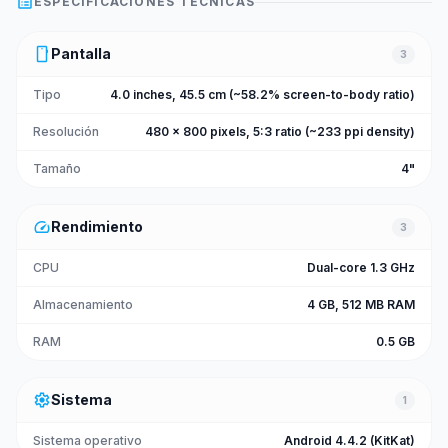
list_alt
ESPECIFICACIONES TÉCNICAS
smartphone
Pantalla
3
Tipo
4.0 inches, 45.5 cm (~58.2% screen-to-body ratio)
Resolución
480 x 800 pixels, 5:3 ratio (~233 ppi density)
Tamaño
4"
speed
Rendimiento
3
CPU
Dual-core 1.3 GHz
Almacenamiento
4 GB, 512 MB RAM
RAM
0.5 GB
settings
Sistema
1
Sistema operativo
Android 4.4.2 (KitKat)