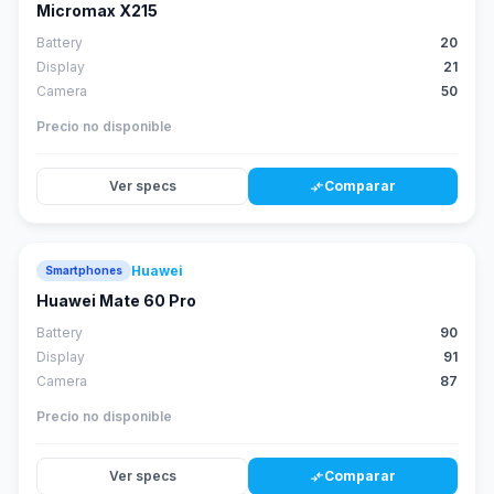
Micromax X215
Battery
20
Display
21
Camera
50
Precio no disponible
Ver specs
Comparar
compare_arrows
Huawei
Smartphones
88
score
Huawei Mate 60 Pro
Battery
90
Display
91
Camera
87
Precio no disponible
Ver specs
Comparar
compare_arrows