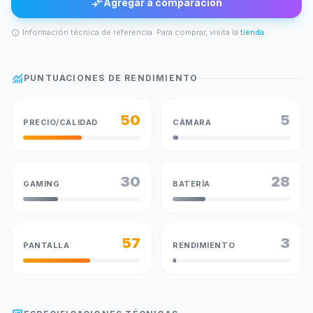
compare_arrows
Agregar a comparación
Información técnica de referencia. Para comprar, visita la
tienda
.
info
monitoring
PUNTUACIONES DE RENDIMIENTO
50
5
PRECIO/CALIDAD
CÁMARA
30
28
GAMING
BATERÍA
57
3
PANTALLA
RENDIMIENTO