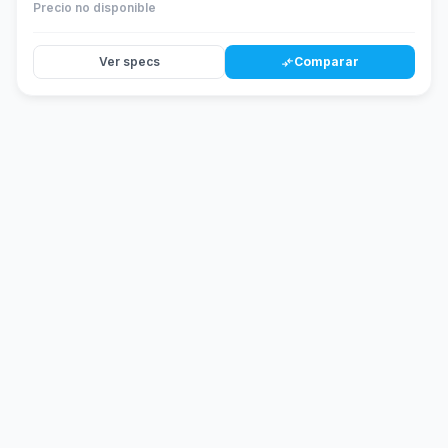
Precio no disponible
Ver specs
Comparar
compare_arrows