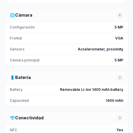
photo_camera
Cámara
4
Configuración
5 MP
Frontal
VGA
Sensors
Accelerometer, proximity
Cámara principal
5 MP
battery_full
Batería
2
Battery
Removable Li-Ion 1400 mAh battery
Capacidad
1400 mAh
wifi
Conectividad
3
NFC
Yes