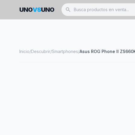
UNO
VS
UNO
search
Inicio
/
Descubrir
/
Smartphones
/
Asus ROG Phone II ZS660
smartphone
ASUS