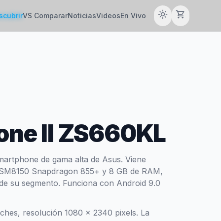
light_mode
shopping_cart
scubrir
VS Comparar
Noticias
Videos
En Vivo
one II ZS660KL
artphone de gama alta de Asus. Viene
 SM8150 Snapdragon 855+ y 8 GB de RAM,
o de su segmento. Funciona con Android 9.0
nches, resolución 1080 x 2340 pixels. La