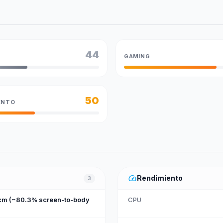
44
GAMING
50
ENTO
speed
Rendimiento
3
 cm (~80.3% screen-to-body
CPU