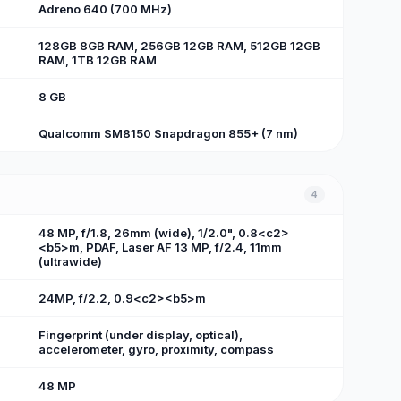
Adreno 640 (700 MHz)
128GB 8GB RAM, 256GB 12GB RAM, 512GB 12GB
RAM, 1TB 12GB RAM
8 GB
Qualcomm SM8150 Snapdragon 855+ (7 nm)
4
48 MP, f/1.8, 26mm (wide), 1/2.0", 0.8<c2>
<b5>m, PDAF, Laser AF 13 MP, f/2.4, 11mm
(ultrawide)
24MP, f/2.2, 0.9<c2><b5>m
Fingerprint (under display, optical),
accelerometer, gyro, proximity, compass
48 MP