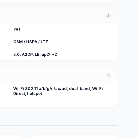
3
Yes
GSM / HSPA / LTE
5.0, A2DP, LE, aptX HD
1
Wi-Fi 802.11 a/b/g/n/ac/ad, dual-band, Wi-Fi
Direct, hotspot