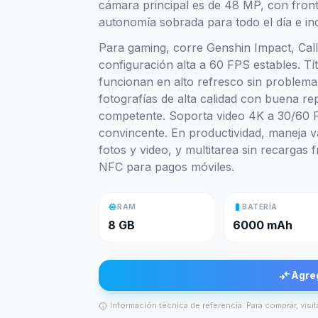
cámara principal es de 48 MP, con fron
autonomía sobrada para todo el día e in
Para gaming, corre Genshin Impact, Cal
configuración alta a 60 FPS estables. Tí
funcionan en alto refresco sin problem
fotografías de alta calidad con buena 
competente. Soporta video 4K a 30/60 
convincente. En productividad, maneja v
fotos y video, y multitarea sin recargas
NFC para pagos móviles.
memory
battery_full
RAM
BATERÍA
8 GB
6000 mAh
compare_arrows
Agre
Información técnica de referencia. Para comprar, visit
info