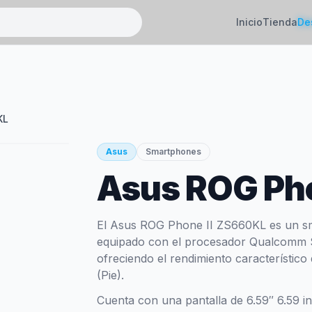
Inicio
Tienda
De
KL
Asus
Smartphones
Asus ROG Ph
El Asus ROG Phone II ZS660KL es un sm
equipado con el procesador Qualcomm
ofreciendo el rendimiento característic
(Pie).
Cuenta con una pantalla de 6.59″ 6.59 i