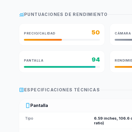
monitoring
PUNTUACIONES DE RENDIMIENTO
50
PRECIO/CALIDAD
CÁMARA
94
PANTALLA
RENDIMI
list_alt
ESPECIFICACIONES TÉCNICAS
smartphone
Pantalla
Tipo
6.59 inches, 106.6
ratio)