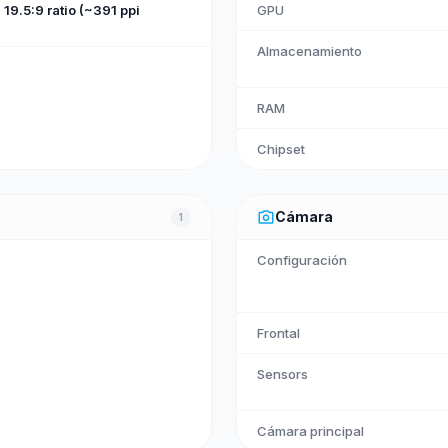
19.5:9 ratio (~391 ppi
GPU
Almacenamiento
RAM
Chipset
photo_camera
Cámara
1
Configuración
Frontal
Sensors
Cámara principal