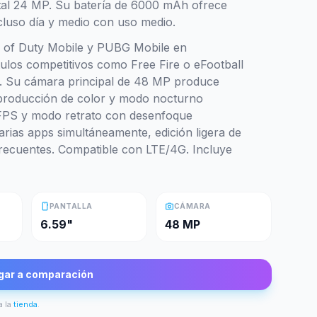
tal 24 MP. Su batería de 6000 mAh ofrece
cluso día y medio con uso medio.
l of Duty Mobile y PUBG Mobile en
tulos competitivos como Free Fire o eFootball
a. Su cámara principal de 48 MP produce
reproducción de color y modo nocturno
FPS y modo retrato con desenfoque
arias apps simultáneamente, edición ligera de
 frecuentes. Compatible con LTE/4G. Incluye
smartphone
photo_camera
PANTALLA
CÁMARA
6.59"
48 MP
gar a comparación
a la
tienda
.