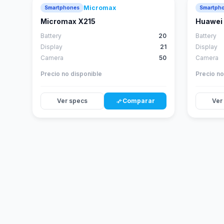
Micromax
Smartphones
Smartph
Micromax X215
Huawei 
Battery
20
Battery
Display
21
Display
Camera
50
Camera
Precio no disponible
Precio no
Ver specs
Comparar
Ver
compare_arrows