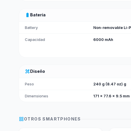
battery_full
Batería
Battery
Non-removable Li-P
Capacidad
6000 mAh
design_services
Diseño
Peso
240 g (8.47 oz) g
Dimensiones
171 x 77.6 x 9.5 mm 
grid_view
OTROS
SMARTPHONES