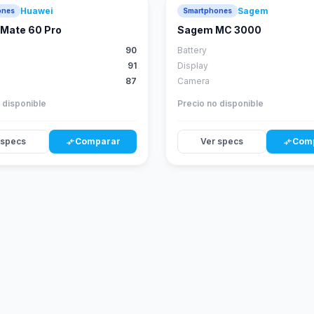
Huawei
Sagem
ones
Smartphones
88
score
Mate 60 Pro
Sagem MC 3000
90
Battery
91
Display
87
Camera
 disponible
Precio no disponible
 specs
Comparar
Ver specs
Com
compare_arrows
compare_arrows