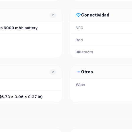
wifi
Conectividad
2
o 6000 mAh battery
NFC
Red
Bluetooth
more_horiz
Otros
2
Wlan
(6.73 x 3.06 x 0.37 in)