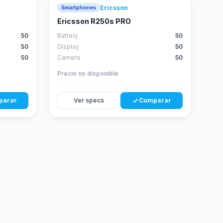
Ericsson
Smartphones
Ericsson R250s PRO
50
Battery
50
50
Display
50
50
Camera
50
Precio no disponible
parar
Ver specs
Comparar
compare_arrows