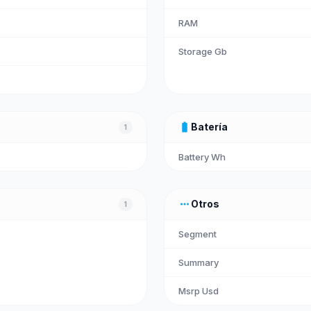
RAM
Storage Gb
battery_full
Batería
1
Battery Wh
more_horiz
Otros
1
Segment
Summary
Msrp Usd