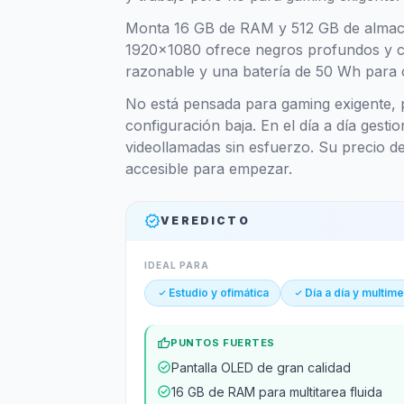
Monta 16 GB de RAM y 512 GB de almace
1920x1080 ofrece negros profundos y co
razonable y una batería de 50 Wh para c
No está pensada para gaming exigente, pe
configuración baja. En el día a día gesti
videollamadas sin esfuerzo. Su precio 
accesible para empezar.
verified
VEREDICTO
IDEAL PARA
check_small
Estudio y ofimática
check_small
Día a día y multim
thumb_up
PUNTOS FUERTES
check_circle
Pantalla OLED de gran calidad
check_circle
16 GB de RAM para multitarea fluida