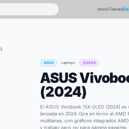
Inicio
Tienda
De
4)
ASUS
Laptops
2024
event
47
ASUS Vivobo
SCORE
(2024)
El ASUS Vivobook 15X OLED (2024) es 
lanzada en 2024. Gira en torno al AMD
multitarea, con gráficos integrados AMD
y trabajo pero no para gaming exigente.