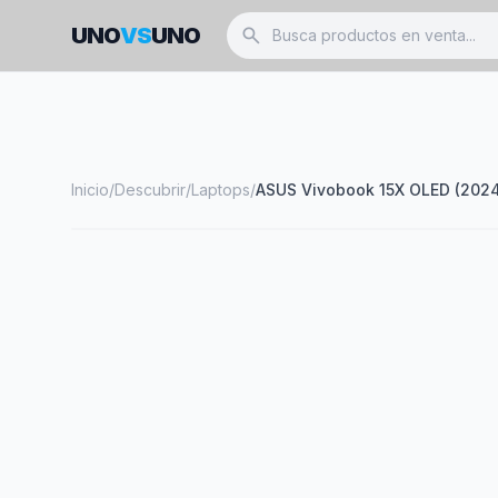
UNO
VS
UNO
search
Inicio
/
Descubrir
/
Laptops
/
ASUS Vivobook 15X OLED (202