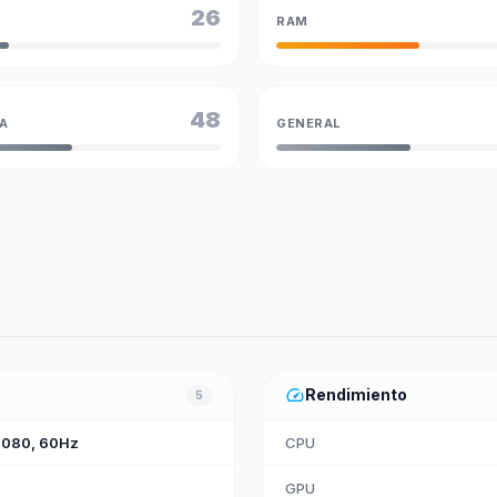
26
RAM
48
A
GENERAL
speed
Rendimiento
5
 1080, 60Hz
CPU
GPU