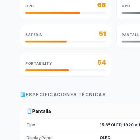
68
CPU
GPU
51
BATERÍA
PANTALL
54
PORTABILITY
list_alt
ESPECIFICACIONES TÉCNICAS
smartphone
Pantalla
Tipo
15.6" OLED, 1920 x
Display Panel
OLED