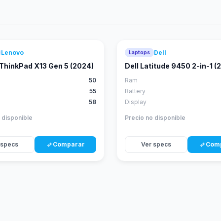
Lenovo
Dell
Laptops
52
score
ThinkPad X13 Gen 5 (2024)
Dell Latitude 9450 2-in-1 (
50
Ram
55
Battery
58
Display
 disponible
Precio no disponible
 specs
Comparar
Ver specs
Com
compare_arrows
compare_arrows