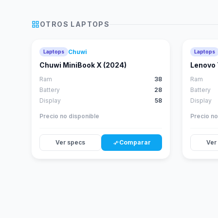
grid_view
OTROS
LAPTOPS
Chuwi
Laptops
Laptops
41
score
Chuwi MiniBook X (2024)
Lenovo 
Ram
38
Ram
Battery
28
Battery
Display
58
Display
Precio no disponible
Precio no
Ver specs
Comparar
Ver
compare_arrows