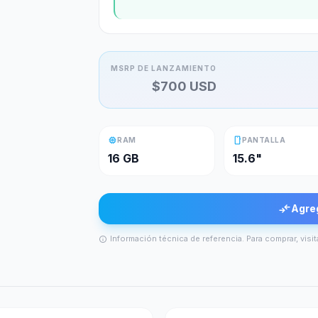
MSRP DE LANZAMIENTO
$
700
USD
memory
smartphone
RAM
PANTALLA
16 GB
15.6"
compare_arrows
Agre
Información técnica de referencia. Para comprar, visit
info