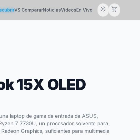
light_mode
shopping_cart
scubrir
VS Comparar
Noticias
Videos
En Vivo
ok 15X OLED
una laptop de gama de entrada de ASUS,
 Ryzen 7 7730U, un procesador solvente para
 Radeon Graphics, suficientes para multimedia