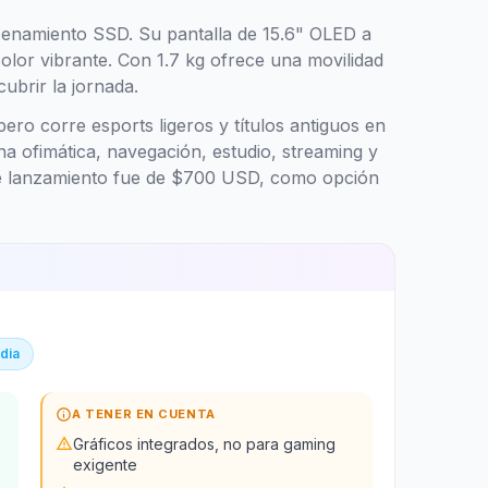
namiento SSD. Su pantalla de 15.6" OLED a
lor vibrante. Con 1.7 kg ofrece una movilidad
ubrir la jornada.
ro corre esports ligeros y títulos antiguos en
ona ofimática, navegación, estudio, streaming y
de lanzamiento fue de $700 USD, como opción
edia
info
A TENER EN CUENTA
warning
Gráficos integrados, no para gaming
exigente