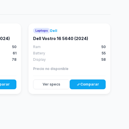
Dell
Laptops
54
41
score
score
2024)
Dell Vostro 16 5640 (2024)
50
Ram
50
61
Battery
55
78
Display
58
Precio no disponible
parar
Ver specs
Comparar
compare_arrows