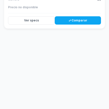
Precio no disponible
Ver specs
Comparar
compare_arrows