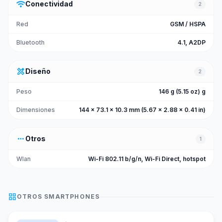
wifi
Conectividad
2
Red
GSM / HSPA
Bluetooth
4.1, A2DP
design_services
Diseño
2
Peso
146 g (5.15 oz) g
Dimensiones
144 x 73.1 x 10.3 mm (5.67 x 2.88 x 0.41 in)
more_horiz
Otros
1
Wlan
Wi-Fi 802.11 b/g/n, Wi-Fi Direct, hotspot
grid_view
OTROS
SMARTPHONES