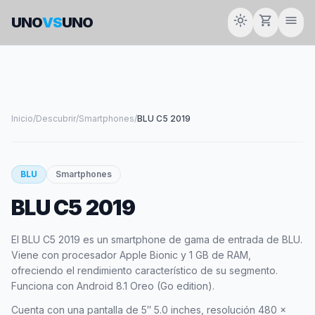
light_mode
shopping_cart
menu
UNO
VS
UNO
Inicio
/
Descubrir
/
Smartphones
/
BLU C5 2019
smartphone
BLU
Smartphones
BLU C5 2019
BLU
El BLU C5 2019 es un smartphone de gama de entrada de BLU.
Viene con procesador Apple Bionic y 1 GB de RAM,
ofreciendo el rendimiento característico de su segmento.
Funciona con Android 8.1 Oreo (Go edition).
Cuenta con una pantalla de 5″ 5.0 inches, resolución 480 x