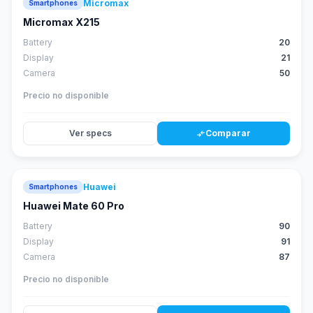
Micromax
Smartphones
Micromax X215
Battery
20
Display
21
Camera
50
Precio no disponible
Ver specs
Comparar
compare_arrows
Huawei
Smartphones
88
score
Huawei Mate 60 Pro
Battery
90
Display
91
Camera
87
Precio no disponible