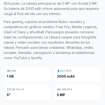
854 pixels. La cámara principal es de 5 MP, con frontal 5 MP.
Su batería de 2000 mAh ofrece autonomía justa que requiere
carga al final del día con uso intenso.
Para gaming, soporta sin problema títulos casuales y
competitivos en gráficos medios: Free Fire, Mobile Legends,
Clash of Clans y eFootball. Para juegos pesados conviene
bajar las configuraciones. La cámara cumple para fotografía
casual y redes sociales con resultados decentes en luz
natural. Pensado para tareas cotidianas: WhatsApp, redes
sociales, llamadas, navegación y streaming en plataformas
como YouTube y Spotify.
memory
battery_full
RAM
BATERÍA
1 GB
2000 mAh
smartphone
photo_camera
PANTALLA
CÁMARA
5"
5 MP