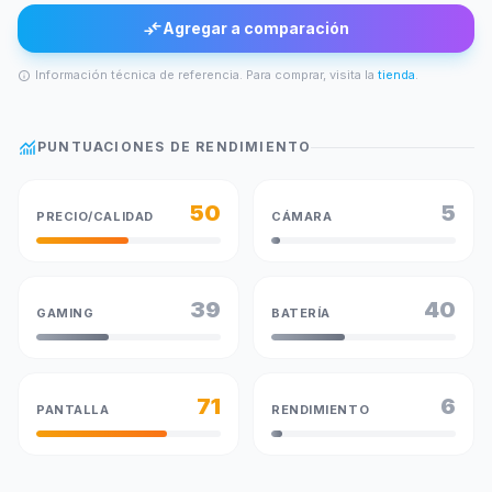
compare_arrows
Agregar a comparación
Información técnica de referencia. Para comprar, visita la
tienda
.
info
monitoring
PUNTUACIONES DE RENDIMIENTO
50
5
PRECIO/CALIDAD
CÁMARA
39
40
GAMING
BATERÍA
71
6
PANTALLA
RENDIMIENTO