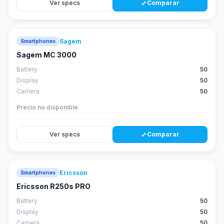
Ver specs
Comparar
compare_arrows
Sagem
Smartphones
Sagem MC 3000
Battery
50
Display
50
Camera
50
Precio no disponible
Ver specs
Comparar
compare_arrows
Ericsson
Smartphones
Ericsson R250s PRO
Battery
50
Display
50
Camera
50