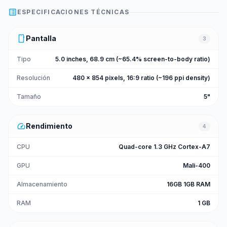
list_alt
ESPECIFICACIONES TÉCNICAS
smartphone
Pantalla
3
Tipo
5.0 inches, 68.9 cm (~65.4% screen-to-body ratio)
Resolución
480 x 854 pixels, 16:9 ratio (~196 ppi density)
Tamaño
5"
speed
Rendimiento
4
CPU
Quad-core 1.3 GHz Cortex-A7
GPU
Mali-400
Almacenamiento
16GB 1GB RAM
RAM
1 GB