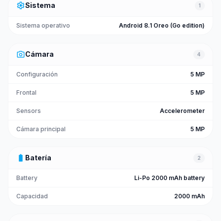
settings
Sistema
1
Sistema operativo
Android 8.1 Oreo (Go edition)
photo_camera
Cámara
4
Configuración
5 MP
Frontal
5 MP
Sensors
Accelerometer
Cámara principal
5 MP
battery_full
Batería
2
Battery
Li-Po 2000 mAh battery
Capacidad
2000 mAh