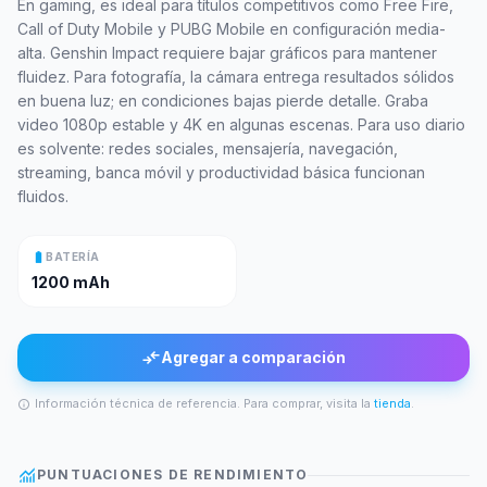
En gaming, es ideal para títulos competitivos como Free Fire,
Call of Duty Mobile y PUBG Mobile en configuración media-
alta. Genshin Impact requiere bajar gráficos para mantener
fluidez. Para fotografía, la cámara entrega resultados sólidos
en buena luz; en condiciones bajas pierde detalle. Graba
video 1080p estable y 4K en algunas escenas. Para uso diario
es solvente: redes sociales, mensajería, navegación,
streaming, banca móvil y productividad básica funcionan
fluidos.
battery_full
BATERÍA
1200 mAh
compare_arrows
Agregar a comparación
Información técnica de referencia. Para comprar, visita la
tienda
.
info
monitoring
PUNTUACIONES DE RENDIMIENTO