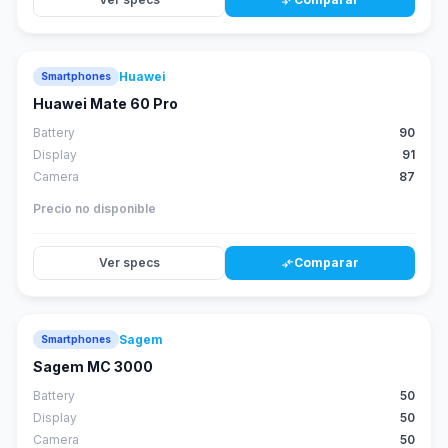
compare_arrows
Huawei
Smartphones
88
score
Huawei Mate 60 Pro
Battery
90
Display
91
Camera
87
Precio no disponible
Ver specs
Comparar
compare_arrows
Sagem
Smartphones
Sagem MC 3000
Battery
50
Display
50
Camera
50