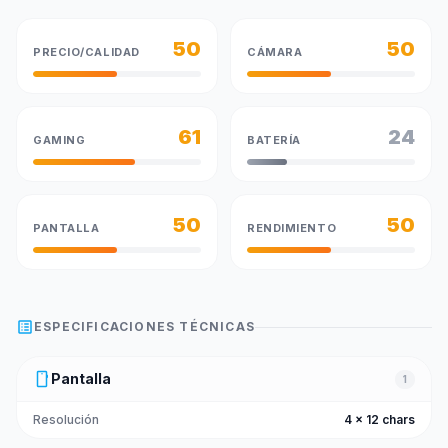
50
50
PRECIO/CALIDAD
CÁMARA
61
24
GAMING
BATERÍA
50
50
PANTALLA
RENDIMIENTO
list_alt
ESPECIFICACIONES TÉCNICAS
smartphone
Pantalla
1
Resolución
4 x 12 chars