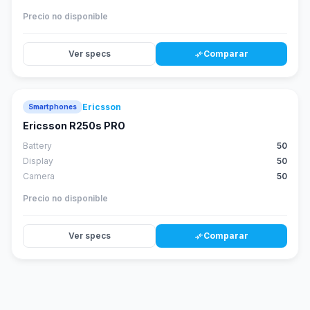
Precio no disponible
Ver specs
Comparar
compare_arrows
Ericsson
Smartphones
Ericsson R250s PRO
Battery
50
Display
50
Camera
50
Precio no disponible
Ver specs
Comparar
compare_arrows