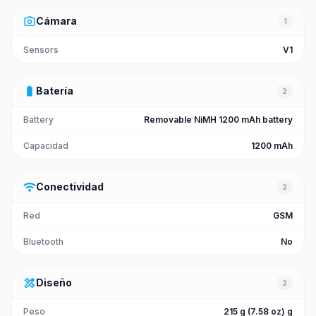
photo_camera
Cámara
1
Sensors
V1
battery_full
Batería
2
Battery
Removable NiMH 1200 mAh battery
Capacidad
1200 mAh
wifi
Conectividad
2
Red
GSM
Bluetooth
No
design_services
Diseño
2
Peso
215 g (7.58 oz) g