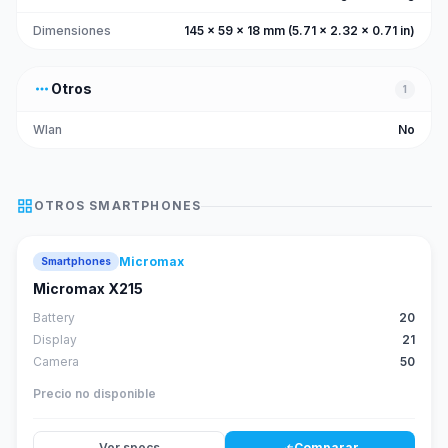
Dimensiones
145 x 59 x 18 mm (5.71 x 2.32 x 0.71 in)
more_horiz
Otros
1
Wlan
No
grid_view
OTROS
SMARTPHONES
Micromax
Smartphones
Micromax X215
Battery
20
Display
21
Camera
50
Precio no disponible
Ver specs
Comparar