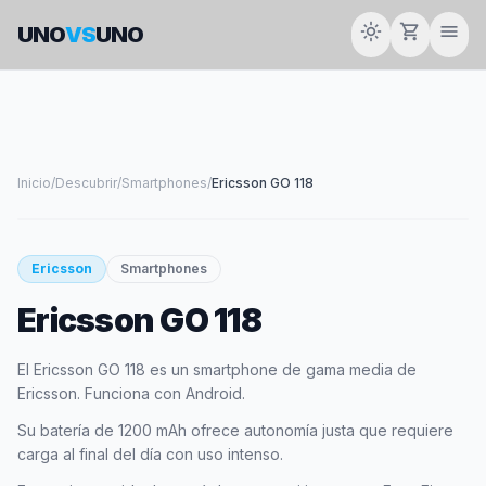
light_mode
shopping_cart
menu
UNO
VS
UNO
Inicio
/
Descubrir
/
Smartphones
/
Ericsson GO 118
smartphone
Ericsson
Smartphones
Ericsson GO 118
ERICSSON
El Ericsson GO 118 es un smartphone de gama media de
Ericsson. Funciona con Android.
Su batería de 1200 mAh ofrece autonomía justa que requiere
carga al final del día con uso intenso.