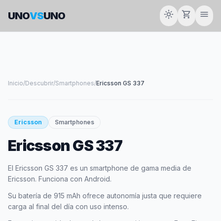
light_mode
shopping_cart
menu
UNO
VS
UNO
Inicio
/
Descubrir
/
Smartphones
/
Ericsson GS 337
smartphone
Ericsson
Smartphones
Ericsson GS 337
ERICSSON
El Ericsson GS 337 es un smartphone de gama media de
Ericsson. Funciona con Android.
Su batería de 915 mAh ofrece autonomía justa que requiere
carga al final del día con uso intenso.