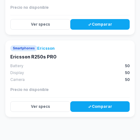
Precio no disponible
Ver specs
Comparar
compare_arrows
Ericsson
Smartphones
Ericsson R250s PRO
Battery
50
Display
50
Camera
50
Precio no disponible
Ver specs
Comparar
compare_arrows