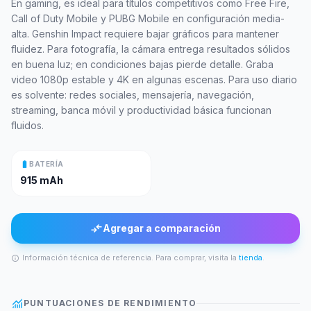
En gaming, es ideal para títulos competitivos como Free Fire,
Call of Duty Mobile y PUBG Mobile en configuración media-
alta. Genshin Impact requiere bajar gráficos para mantener
fluidez. Para fotografía, la cámara entrega resultados sólidos
en buena luz; en condiciones bajas pierde detalle. Graba
video 1080p estable y 4K en algunas escenas. Para uso diario
es solvente: redes sociales, mensajería, navegación,
streaming, banca móvil y productividad básica funcionan
fluidos.
battery_full
BATERÍA
915 mAh
compare_arrows
Agregar a comparación
Información técnica de referencia. Para comprar, visita la
tienda
.
info
monitoring
PUNTUACIONES DE RENDIMIENTO