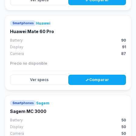
compare_arrows
Huawei
Smartphones
88
score
Huawei Mate 60 Pro
Battery
90
Display
91
Camera
87
Precio no disponible
Ver specs
Comparar
compare_arrows
Sagem
Smartphones
Sagem MC 3000
Battery
50
Display
50
Camera
50