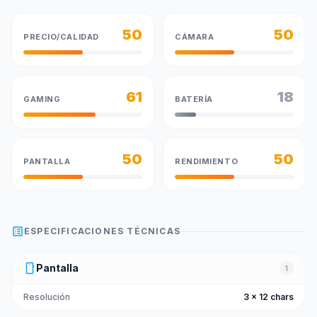
50
50
PRECIO/CALIDAD
CÁMARA
61
18
GAMING
BATERÍA
50
50
PANTALLA
RENDIMIENTO
list_alt
ESPECIFICACIONES TÉCNICAS
smartphone
Pantalla
1
Resolución
3 x 12 chars