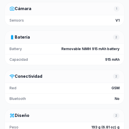
photo_camera
Cámara
1
Sensors
V1
battery_full
Batería
2
Battery
Removable NiMH 915 mAh battery
Capacidad
915 mAh
wifi
Conectividad
2
Red
GSM
Bluetooth
No
design_services
Diseño
2
Peso
193 g (6.81 oz) g