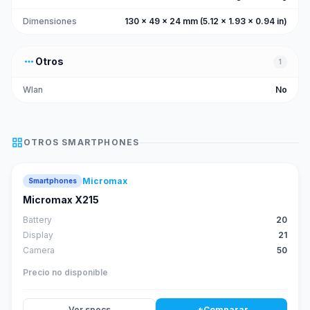
Dimensiones
130 x 49 x 24 mm (5.12 x 1.93 x 0.94 in)
more_horiz
Otros
1
Wlan
No
grid_view
OTROS
SMARTPHONES
Micromax
Smartphones
Micromax X215
Battery
20
Display
21
Camera
50
Precio no disponible
Ver specs
Comparar