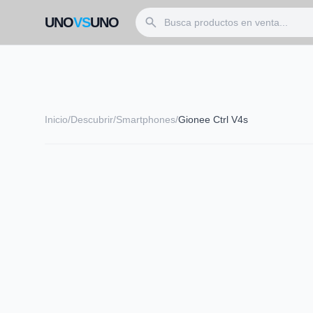
search
UNO
VS
UNO
Inicio
/
Descubrir
/
Smartphones
/
Gionee Ctrl V4s