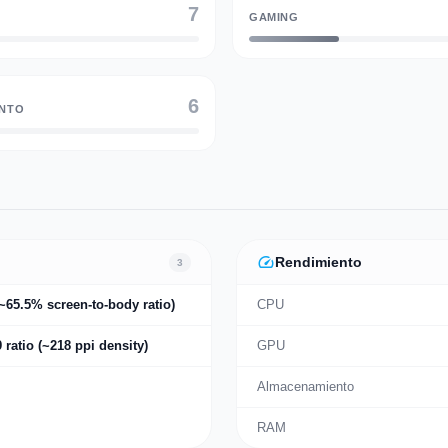
7
GAMING
6
ENTO
speed
Rendimiento
3
(~65.5% screen-to-body ratio)
CPU
9 ratio (~218 ppi density)
GPU
Almacenamiento
RAM