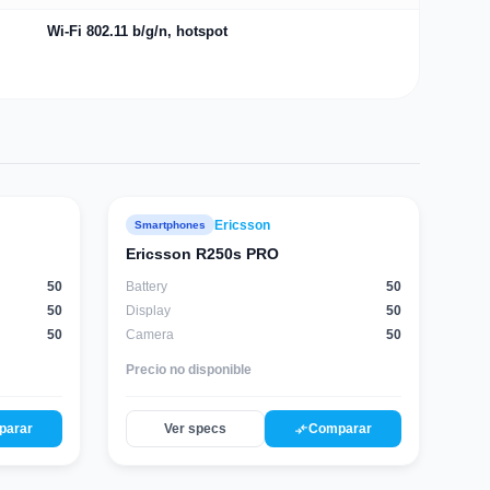
Wi-Fi 802.11 b/g/n, hotspot
Ericsson
Smartphones
Ericsson R250s PRO
50
Battery
50
50
Display
50
50
Camera
50
Precio no disponible
compare_arrows
parar
Ver specs
Comparar