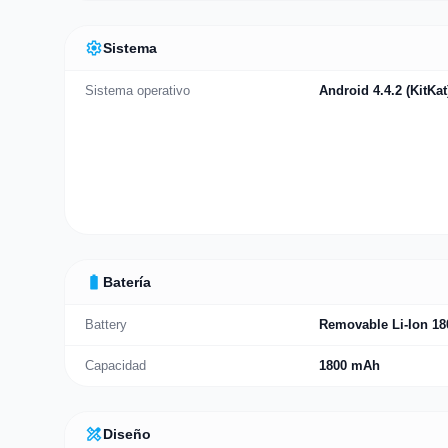
settings
Sistema
Sistema operativo
Android 4.4.2 (KitKat
battery_full
Batería
Battery
Removable Li-Ion 18
Capacidad
1800 mAh
design_services
Diseño