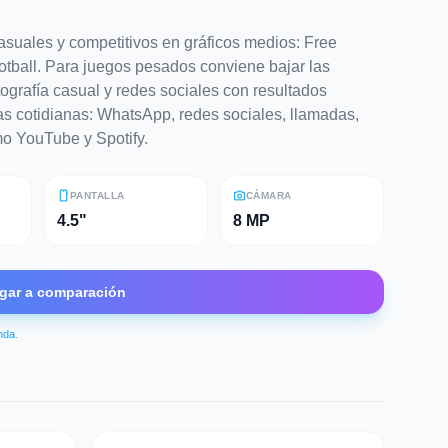
asuales y competitivos en gráficos medios: Free
otball. Para juegos pesados conviene bajar las
ografía casual y redes sociales con resultados
as cotidianas: WhatsApp, redes sociales, llamadas,
o YouTube y Spotify.
smartphone
photo_camera
PANTALLA
CÁMARA
4.5"
8 MP
gar a comparación
enda
.