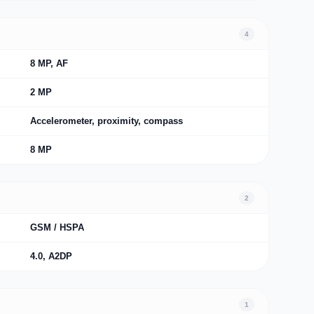
4
8 MP, AF
2 MP
Accelerometer, proximity, compass
8 MP
2
GSM / HSPA
4.0, A2DP
1