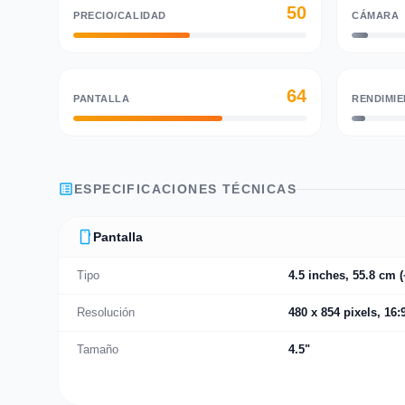
50
PRECIO/CALIDAD
CÁMARA
64
PANTALLA
RENDIMI
list_alt
ESPECIFICACIONES TÉCNICAS
smartphone
Pantalla
Tipo
4.5 inches, 55.8 cm 
Resolución
480 x 854 pixels, 16:
Tamaño
4.5"