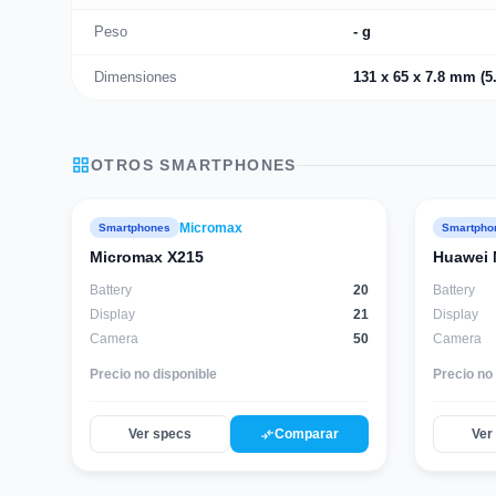
Peso
- g
Dimensiones
131 x 65 x 7.8 mm (5.
grid_view
OTROS
SMARTPHONES
Micromax
Smartphones
Smartpho
Micromax X215
Huawei 
Battery
20
Battery
Display
21
Display
Camera
50
Camera
Precio no disponible
Precio no
compare_arrows
Ver specs
Comparar
Ver