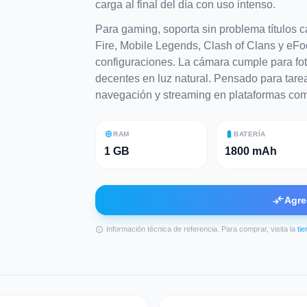
carga al final del día con uso intenso.
Para gaming, soporta sin problema títulos c
Fire, Mobile Legends, Clash of Clans y eFo
configuraciones. La cámara cumple para fot
decentes en luz natural. Pensado para tare
navegación y streaming en plataformas com
memory
battery_full
RAM
BATERÍA
1 GB
1800 mAh
compare_arrows
Agre
Información técnica de referencia. Para comprar, visita la
ti
info