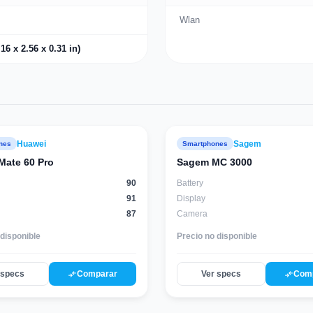
Wlan
16 x 2.56 x 0.31 in)
Huawei
Sagem
nes
Smartphones
88
score
Mate 60 Pro
Sagem MC 3000
90
Battery
91
Display
87
Camera
 disponible
Precio no disponible
compare_arrows
compare_arrows
 specs
Comparar
Ver specs
Com