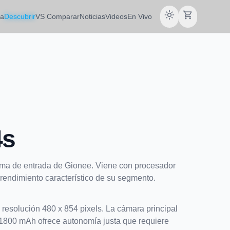
light_mode
shopping_cart
da
Descubrir
VS Comparar
Noticias
Videos
En Vivo
4s
ama de entrada de Gionee. Viene con procesador
rendimiento característico de su segmento.
 resolución 480 x 854 pixels. La cámara principal
e 1800 mAh ofrece autonomía justa que requiere