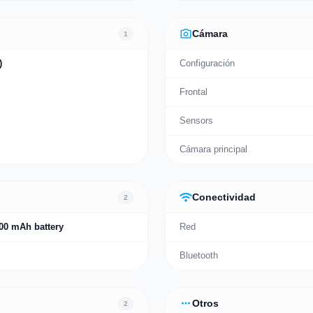
photo_camera
Cámara
1
)
Configuración
Frontal
Sensors
Cámara principal
wifi
Conectividad
2
00 mAh battery
Red
Bluetooth
more_horiz
Otros
2