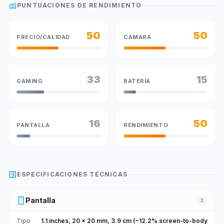
monitoring
PUNTUACIONES DE RENDIMIENTO
50
50
PRECIO/CALIDAD
CÁMARA
33
15
GAMING
BATERÍA
16
50
PANTALLA
RENDIMIENTO
list_alt
ESPECIFICACIONES TÉCNICAS
smartphone
Pantalla
3
Tipo
1.1 inches, 20 x 20 mm, 3.9 cm (~12.2% screen-to-body