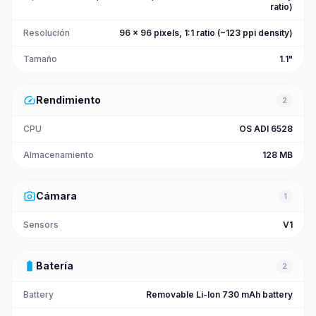
ratio)
Resolución
96 x 96 pixels, 1:1 ratio (~123 ppi density)
Tamaño
1.1"
speed
Rendimiento
2
CPU
OS ADI 6528
Almacenamiento
128 MB
photo_camera
Cámara
1
Sensors
V1
battery_full
Batería
2
Battery
Removable Li-Ion 730 mAh battery