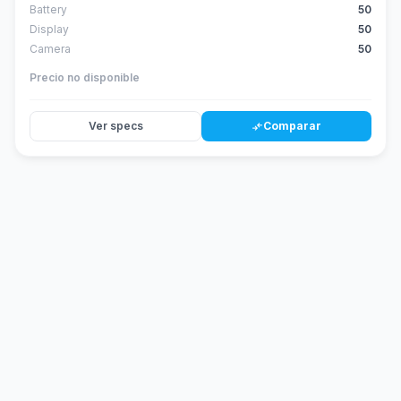
Battery
50
Display
50
Camera
50
Precio no disponible
Ver specs
Comparar
compare_arrows