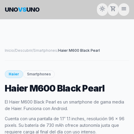
light_mode
shopping_cart
menu
UNO
VS
UNO
Inicio
/
Descubrir
/
Smartphones
/
Haier M600 Black Pearl
smartphone
Haier
Smartphones
Haier M600 Black Pearl
HAIER
El Haier M600 Black Pearl es un smartphone de gama media
de Haier. Funciona con Android.
Cuenta con una pantalla de 1.1″ 1.1 inches, resolución 96 x 96
pixels. Su batería de 730 mAh ofrece autonomía justa que
requiere carga al final del día con uso intenso.