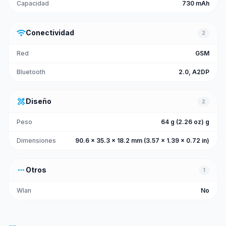
Capacidad
730 mAh
wifi
Conectividad
2
Red
GSM
Bluetooth
2.0, A2DP
design_services
Diseño
2
Peso
64 g (2.26 oz) g
Dimensiones
90.6 x 35.3 x 18.2 mm (3.57 x 1.39 x 0.72 in)
more_horiz
Otros
1
Wlan
No