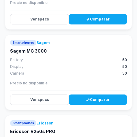
Precio no disponible
Ver specs
Comparar
compare_arrows
Sagem
Smartphones
Sagem MC 3000
Battery
50
Display
50
Camera
50
Precio no disponible
Ver specs
Comparar
compare_arrows
Ericsson
Smartphones
Ericsson R250s PRO