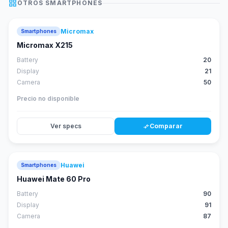
grid_view
OTROS
SMARTPHONES
Micromax
Smartphones
Micromax X215
Battery
20
Display
21
Camera
50
Precio no disponible
Ver specs
Comparar
compare_arrows
Huawei
Smartphones
88
score
Huawei Mate 60 Pro
Battery
90
Display
91
Camera
87