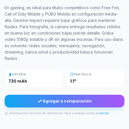
En gaming, es ideal para títulos competitivos como Free Fire,
Call of Duty Mobile y PUBG Mobile en configuración media-
alta. Genshin Impact requiere bajar gráficos para mantener
fluidez. Para fotografía, la cámara entrega resultados sólidos
en buena luz; en condiciones bajas pierde detalle. Graba
video 1080p estable y 4K en algunas escenas. Para uso diario
es solvente: redes sociales, mensajería, navegación,
streaming, banca móvil y productividad básica funcionan
fluidos.
battery_full
smartphone
BATERÍA
PANTALLA
730 mAh
1.1"
compare_arrows
Agregar a comparación
Información técnica de referencia. Para comprar, visita la
tienda
.
info