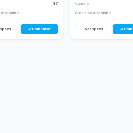
87
Camera
 disponible
Precio no disponible
 specs
Comparar
Ver specs
Com
compare_arrows
compare_arrows