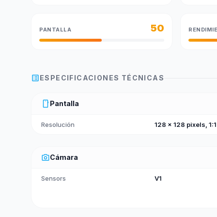
50
PANTALLA
RENDIMI
list_alt
ESPECIFICACIONES TÉCNICAS
smartphone
Pantalla
Resolución
128 x 128 pixels, 1:1
photo_camera
Cámara
Sensors
V1