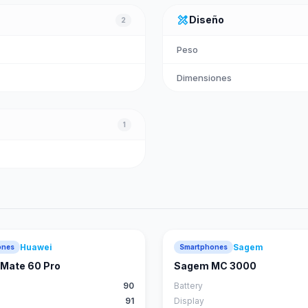
design_services
Diseño
2
Peso
Dimensiones
1
Huawei
Sagem
ones
Smartphones
88
score
Mate 60 Pro
Sagem MC 3000
90
Battery
91
Display