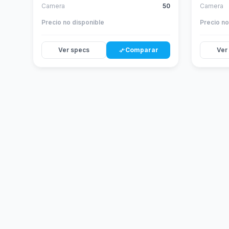
Camera
50
Camera
Precio no disponible
Precio no
Ver specs
Comparar
Ver
compare_arrows