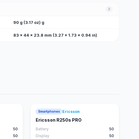
2
90 g (3.17 oz) g
83 x 44 x 23.8 mm (3.27 x 1.73 x 0.94 in)
Ericsson
Smartphones
Ericsson R250s PRO
50
Battery
50
50
Display
50