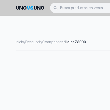
UNO
VS
UNO
search
Inicio
/
Descubrir
/
Smartphones
/
Haier Z8000
smartphone
HAIER