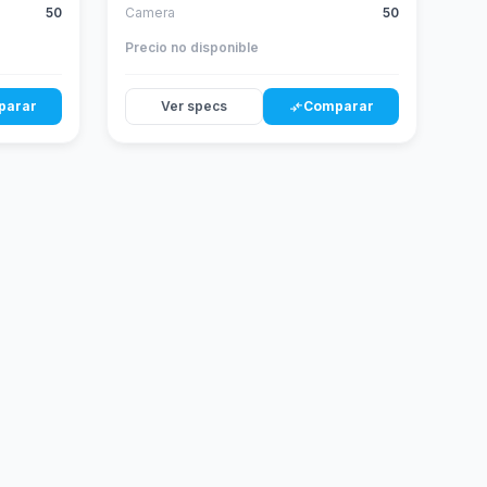
50
Camera
50
Precio no disponible
parar
Ver specs
Comparar
compare_arrows