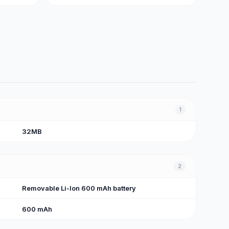
1
32MB
2
Removable Li-Ion 600 mAh battery
600 mAh