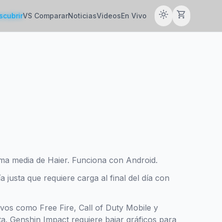
light_mode
shopping_cart
scubrir
VS Comparar
Noticias
Videos
En Vivo
ma media de Haier. Funciona con Android.
justa que requiere carga al final del día con
tivos como Free Fire, Call of Duty Mobile y
a. Genshin Impact requiere bajar gráficos para