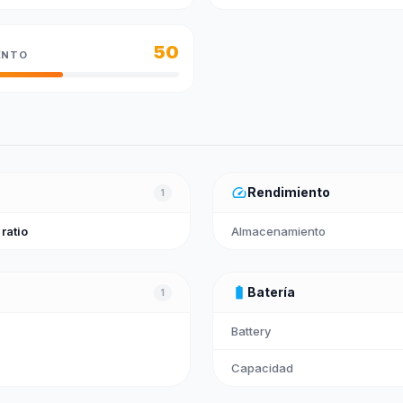
50
ENTO
speed
Rendimiento
1
 ratio
Almacenamiento
battery_full
Batería
1
Battery
Capacidad