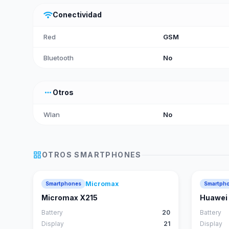
wifi
Conectividad
Red
GSM
Bluetooth
No
more_horiz
Otros
Wlan
No
grid_view
OTROS
SMARTPHONES
Micromax
Smartphones
Smartph
Micromax X215
Huawei 
Battery
20
Battery
Display
21
Display