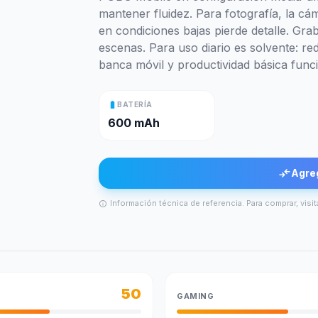
mantener fluidez. Para fotografía, la cá
en condiciones bajas pierde detalle. Gr
escenas. Para uso diario es solvente: re
banca móvil y productividad básica funci
battery_full
BATERÍA
600 mAh
compare_arrows
Agre
Información técnica de referencia. Para comprar, visit
info
50
GAMING