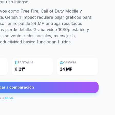
con uso intenso.
tivos como Free Fire, Call of Duty Mobile y
a. Genshin Impact requiere bajar gráficos para
nsor principal de 24 MP entrega resultados
as pierde detalle. Graba video 1080p estable y
s solvente: redes sociales, mensajería,
oductividad básica funcionan fluidos.
smartphone
photo_camera
PANTALLA
CÁMARA
6.21"
24 MP
gar a comparación
a la
tienda
.