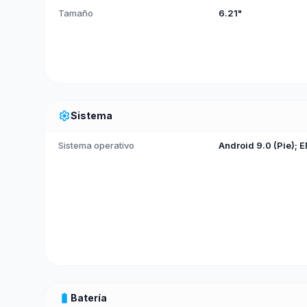
Tamaño
6.21"
settings
Sistema
Sistema operativo
Android 9.0 (Pie); 
battery_full
Batería