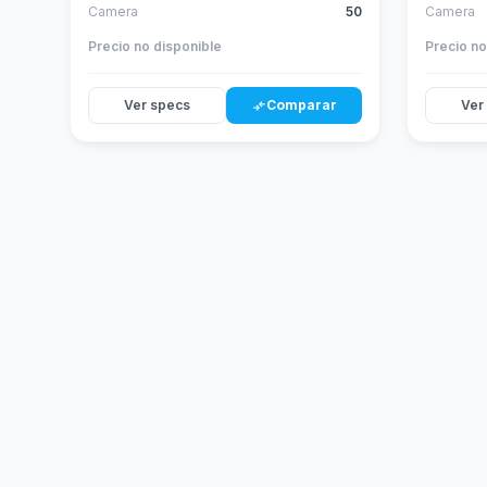
Camera
50
Camera
Precio no disponible
Precio no
Ver specs
Comparar
Ver
compare_arrows