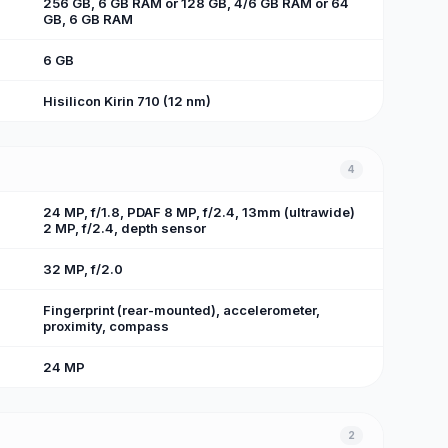
256 GB, 6 GB RAM or 128 GB, 4/6 GB RAM or 64
GB, 6 GB RAM
6 GB
Hisilicon Kirin 710 (12 nm)
4
24 MP, f/1.8, PDAF 8 MP, f/2.4, 13mm (ultrawide)
2 MP, f/2.4, depth sensor
32 MP, f/2.0
Fingerprint (rear-mounted), accelerometer,
proximity, compass
24 MP
2