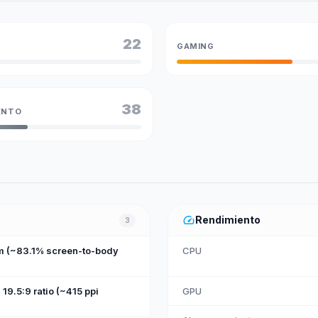
22
GAMING
38
ENTO
speed
Rendimiento
3
cm (~83.1% screen-to-body
CPU
19.5:9 ratio (~415 ppi
GPU