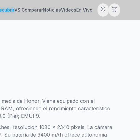
light_mode
shopping_cart
scubrir
VS Comparar
Noticias
Videos
En Vivo
 media de Honor. Viene equipado con el
 RAM, ofreciendo el rendimiento característico
.0 (Pie); EMUI 9.
nches, resolución 1080 x 2340 pixels. La cámara
MP. Su batería de 3400 mAh ofrece autonomía