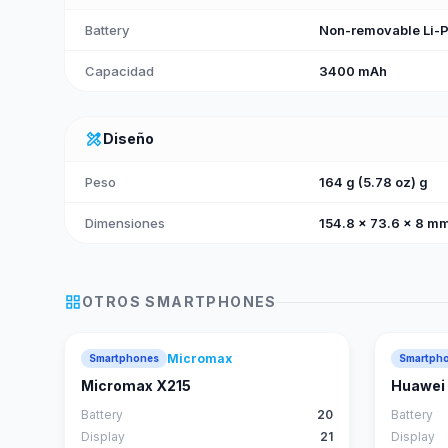
Battery
Non-removable Li-P
Capacidad
3400 mAh
design_services
Diseño
Peso
164 g (5.78 oz) g
Dimensiones
154.8 x 73.6 x 8 mm
grid_view
OTROS
SMARTPHONES
Micromax
Smartphones
Smartph
Micromax X215
Huawei 
Battery
20
Battery
Display
21
Display