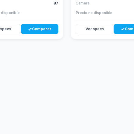
87
Camera
 disponible
Precio no disponible
 specs
Comparar
Ver specs
Com
compare_arrows
compare_arrows