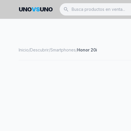
UNO
VS
UNO
search
Inicio
/
Descubrir
/
Smartphones
/
Honor 20i
smartphone
HONOR