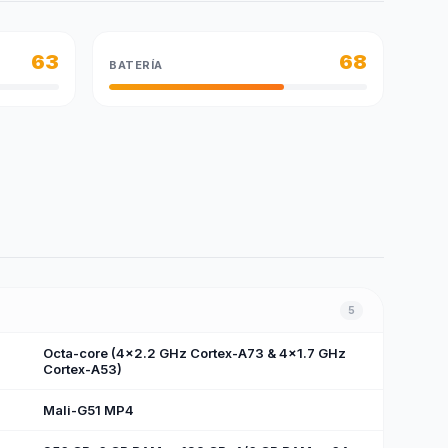
63
68
BATERÍA
5
Octa-core (4x2.2 GHz Cortex-A73 & 4x1.7 GHz
Cortex-A53)
Mali-G51 MP4