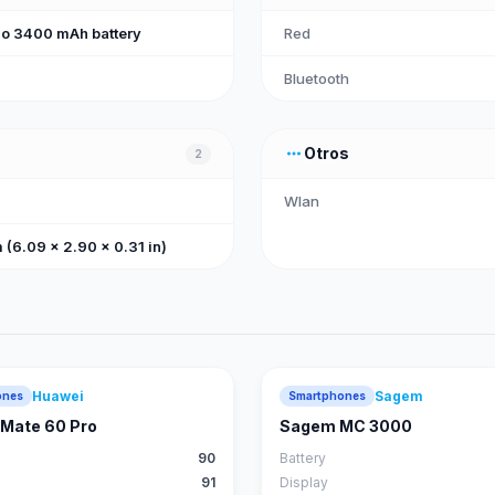
o 3400 mAh battery
Red
Bluetooth
more_horiz
Otros
2
Wlan
 (6.09 x 2.90 x 0.31 in)
Huawei
Sagem
ones
Smartphones
88
score
Mate 60 Pro
Sagem MC 3000
90
Battery
91
Display