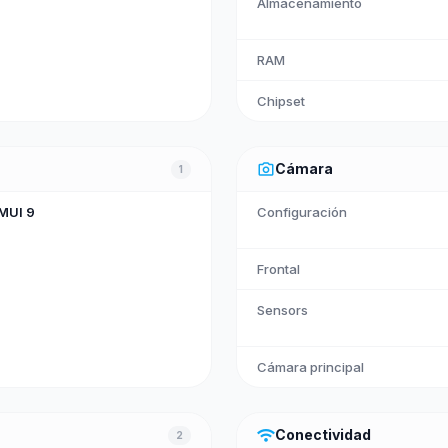
Almacenamiento
RAM
Chipset
photo_camera
Cámara
1
EMUI 9
Configuración
Frontal
Sensors
Cámara principal
wifi
Conectividad
2