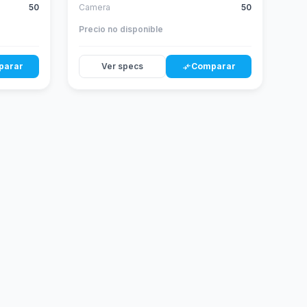
50
Camera
50
Precio no disponible
parar
Ver specs
Comparar
compare_arrows