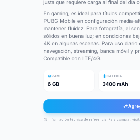
justa que requiere carga al final del día 
En gaming, es ideal para títulos competi
PUBG Mobile en configuración media-alt
mantener fluidez. Para fotografía, el se
sólidos en buena luz; en condiciones baj
4K en algunas escenas. Para uso diario e
navegación, streaming, banca móvil y pr
Compatible con LTE/4G.
memory
battery_full
RAM
BATERÍA
6 GB
3400 mAh
compare_arrows
Agre
Información técnica de referencia. Para comprar, visit
info