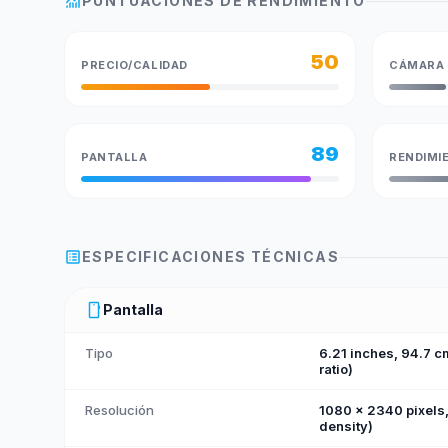
monitoring
PUNTUACIONES DE RENDIMIENTO
50
PRECIO/CALIDAD
CÁMARA
89
PANTALLA
RENDIMI
list_alt
ESPECIFICACIONES TÉCNICAS
smartphone
Pantalla
Tipo
6.21 inches, 94.7 
ratio)
Resolución
1080 x 2340 pixels, 
density)