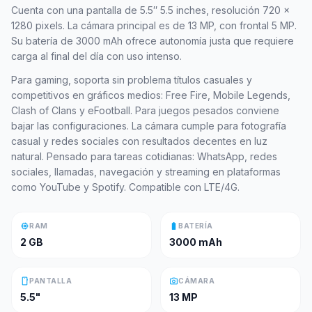
Cuenta con una pantalla de 5.5″ 5.5 inches, resolución 720 x
1280 pixels. La cámara principal es de 13 MP, con frontal 5 MP.
Su batería de 3000 mAh ofrece autonomía justa que requiere
carga al final del día con uso intenso.
Para gaming, soporta sin problema títulos casuales y
competitivos en gráficos medios: Free Fire, Mobile Legends,
Clash of Clans y eFootball. Para juegos pesados conviene
bajar las configuraciones. La cámara cumple para fotografía
casual y redes sociales con resultados decentes en luz
natural. Pensado para tareas cotidianas: WhatsApp, redes
sociales, llamadas, navegación y streaming en plataformas
como YouTube y Spotify. Compatible con LTE/4G.
memory
battery_full
RAM
BATERÍA
2 GB
3000 mAh
smartphone
photo_camera
PANTALLA
CÁMARA
5.5"
13 MP