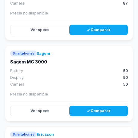
Camera
87
Precio no disponible
Ver specs
Comparar
compare_arrows
Sagem
Smartphones
Sagem MC 3000
Battery
50
Display
50
Camera
50
Precio no disponible
Ver specs
Comparar
compare_arrows
Ericsson
Smartphones