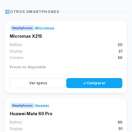
grid_view
OTROS
SMARTPHONES
Micromax
Smartphones
Micromax X215
Battery
20
Display
21
Camera
50
Precio no disponible
Ver specs
Comparar
compare_arrows
Huawei
Smartphones
88
score
Huawei Mate 60 Pro
Battery
90
Display
91