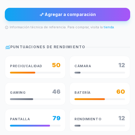
compare_arrows
Agregar a comparación
Información técnica de referencia. Para comprar, visita la
tienda
.
info
monitoring
PUNTUACIONES DE RENDIMIENTO
50
12
PRECIO/CALIDAD
CÁMARA
46
60
GAMING
BATERÍA
79
12
PANTALLA
RENDIMIENTO