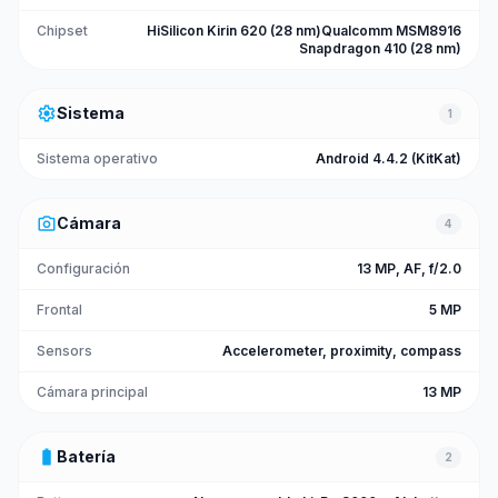
Chipset
HiSilicon Kirin 620 (28 nm)Qualcomm MSM8916
Snapdragon 410 (28 nm)
settings
Sistema
1
Sistema operativo
Android 4.4.2 (KitKat)
photo_camera
Cámara
4
Configuración
13 MP, AF, f/2.0
Frontal
5 MP
Sensors
Accelerometer, proximity, compass
Cámara principal
13 MP
battery_full
Batería
2