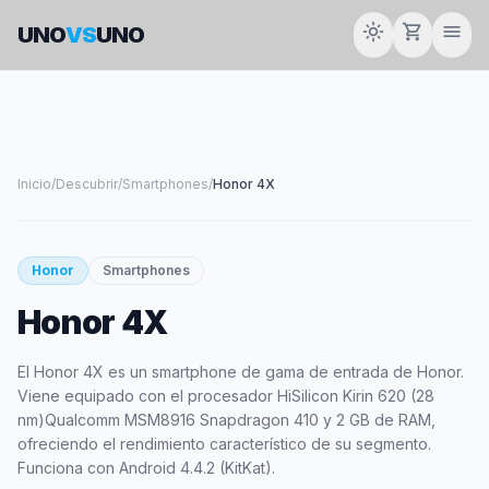
light_mode
shopping_cart
menu
UNO
VS
UNO
Inicio
/
Descubrir
/
Smartphones
/
Honor 4X
smartphone
Honor
Smartphones
Honor 4X
HONOR
El Honor 4X es un smartphone de gama de entrada de Honor.
Viene equipado con el procesador HiSilicon Kirin 620 (28
nm)Qualcomm MSM8916 Snapdragon 410 y 2 GB de RAM,
ofreciendo el rendimiento característico de su segmento.
Funciona con Android 4.4.2 (KitKat).