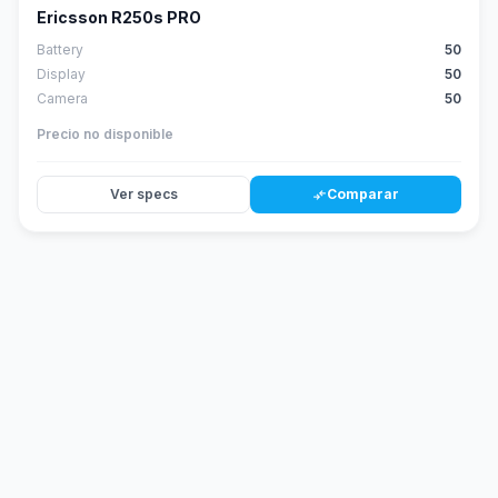
Ericsson R250s PRO
Battery
50
Display
50
Camera
50
Precio no disponible
Ver specs
Comparar
compare_arrows