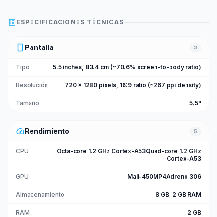
list_alt
ESPECIFICACIONES TÉCNICAS
smartphone
Pantalla
3
Tipo
5.5 inches, 83.4 cm (~70.6% screen-to-body ratio)
Resolución
720 x 1280 pixels, 16:9 ratio (~267 ppi density)
Tamaño
5.5"
speed
Rendimiento
5
CPU
Octa-core 1.2 GHz Cortex-A53Quad-core 1.2 GHz
Cortex-A53
GPU
Mali-450MP4Adreno 306
Almacenamiento
8 GB, 2 GB RAM
RAM
2 GB