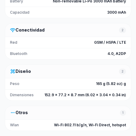
Battery
Non-removable Li-Po 3000 mAh battery
Capacidad
3000 mAh
wifi
Conectividad
2
Red
GSM / HSPA / LTE
Bluetooth
4.0, A2DP
design_services
Diseño
2
Peso
165 g (5.82 oz) g
Dimensiones
152.9 x 77.2 x 8.7 mm (6.02 x 3.04 x 0.34 in)
more_horiz
Otros
1
Wlan
Wi-Fi 802.11 b/g/n, Wi-Fi Direct, hotspot