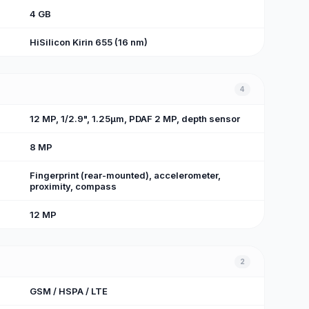
4 GB
HiSilicon Kirin 655 (16 nm)
4
12 MP, 1/2.9", 1.25µm, PDAF 2 MP, depth sensor
8 MP
Fingerprint (rear-mounted), accelerometer,
proximity, compass
12 MP
2
GSM / HSPA / LTE