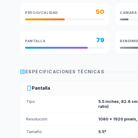
50
PRECIO/CALIDAD
CÁMARA
79
PANTALLA
RENDIMI
list_alt
ESPECIFICACIONES TÉCNICAS
smartphone
Pantalla
Tipo
5.5 inches, 82.6 c
ratio)
Resolución
1080 x 1920 pixels, 
Tamaño
5.5"