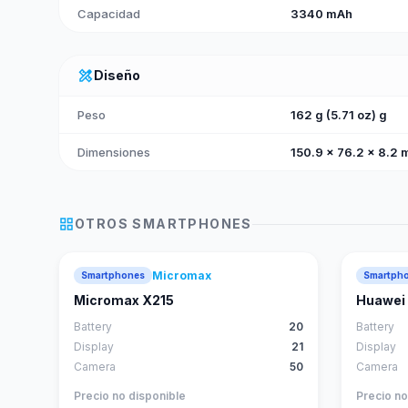
Capacidad
3340 mAh
design_services
Diseño
Peso
162 g (5.71 oz) g
Dimensiones
150.9 x 76.2 x 8.2 
grid_view
OTROS
SMARTPHONES
Micromax
Smartphones
Smartph
Micromax X215
Huawei 
Battery
20
Battery
Display
21
Display
Camera
50
Camera
Precio no disponible
Precio no