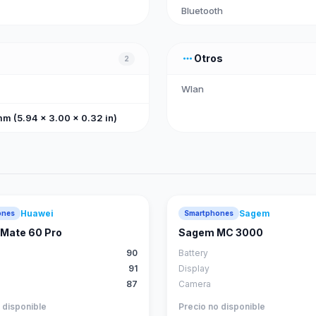
Bluetooth
more_horiz
Otros
2
Wlan
mm (5.94 x 3.00 x 0.32 in)
Huawei
Sagem
ones
Smartphones
88
score
Mate 60 Pro
Sagem MC 3000
90
Battery
91
Display
87
Camera
 disponible
Precio no disponible