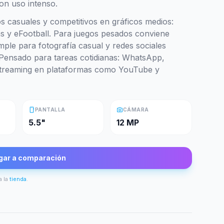
con uso intenso.
s casuales y competitivos en gráficos medios:
ns y eFootball. Para juegos pesados conviene
mple para fotografía casual y redes sociales
 Pensado para tareas cotidianas: WhatsApp,
 streaming en plataformas como YouTube y
smartphone
photo_camera
PANTALLA
CÁMARA
5.5"
12 MP
gar a comparación
a la
tienda
.