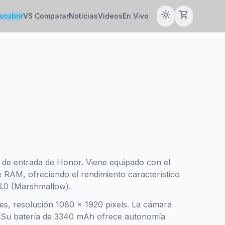
light_mode
shopping_cart
scubrir
VS Comparar
Noticias
Videos
En Vivo
de entrada de Honor. Viene equipado con el
e RAM, ofreciendo el rendimiento característico
6.0 (Marshmallow).
hes, resolución 1080 x 1920 pixels. La cámara
P. Su batería de 3340 mAh ofrece autonomía