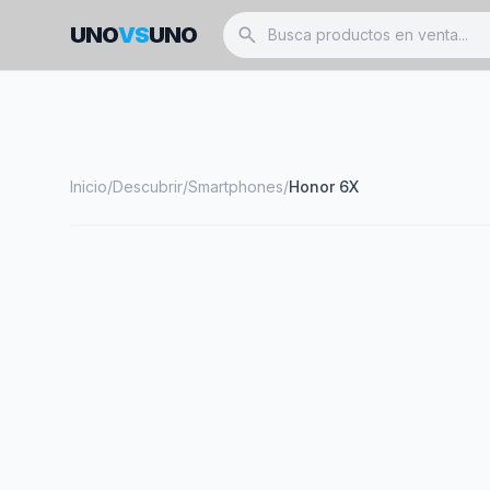
UNO
VS
UNO
search
Inicio
/
Descubrir
/
Smartphones
/
Honor 6X
smartphone
HONOR