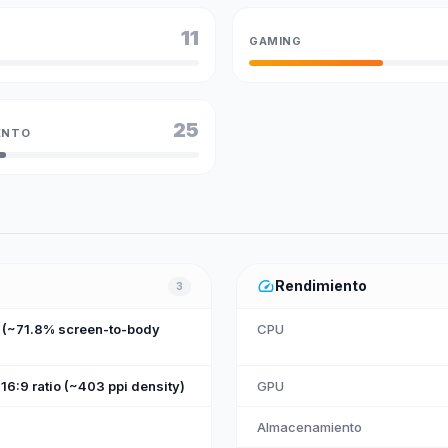
11
GAMING
25
ENTO
speed
Rendimiento
3
m (~71.8% screen-to-body
CPU
16:9 ratio (~403 ppi density)
GPU
Almacenamiento