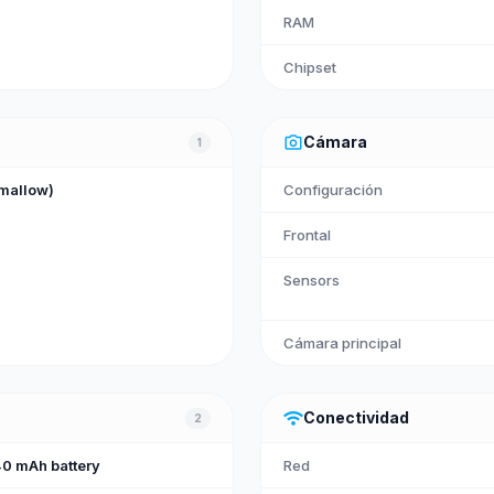
RAM
Chipset
photo_camera
Cámara
1
mallow)
Configuración
Frontal
Sensors
Cámara principal
wifi
Conectividad
2
0 mAh battery
Red