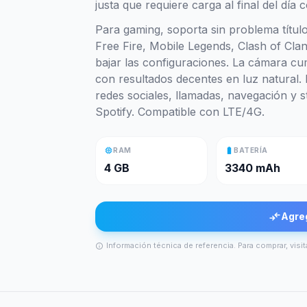
justa que requiere carga al final del día 
Para gaming, soporta sin problema título
Free Fire, Mobile Legends, Clash of Cla
bajar las configuraciones. La cámara cu
con resultados decentes en luz natural.
redes sociales, llamadas, navegación y
Spotify. Compatible con LTE/4G.
memory
battery_full
RAM
BATERÍA
4 GB
3340 mAh
compare_arrows
Agre
Información técnica de referencia. Para comprar, visit
info