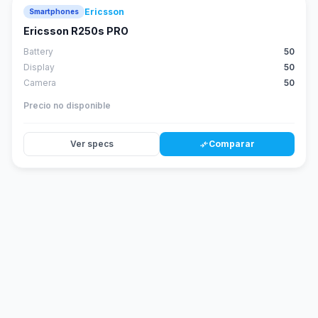
Ericsson
Smartphones
Ericsson R250s PRO
Battery
50
Display
50
Camera
50
Precio no disponible
Ver specs
Comparar
compare_arrows