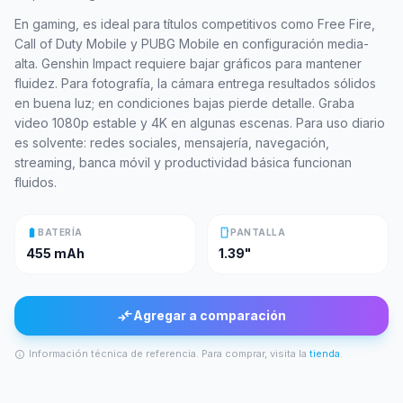
En gaming, es ideal para títulos competitivos como Free Fire,
Call of Duty Mobile y PUBG Mobile en configuración media-
alta. Genshin Impact requiere bajar gráficos para mantener
fluidez. Para fotografía, la cámara entrega resultados sólidos
en buena luz; en condiciones bajas pierde detalle. Graba
video 1080p estable y 4K en algunas escenas. Para uso diario
es solvente: redes sociales, mensajería, navegación,
streaming, banca móvil y productividad básica funcionan
fluidos.
battery_full
smartphone
BATERÍA
PANTALLA
455 mAh
1.39"
compare_arrows
Agregar a comparación
Información técnica de referencia. Para comprar, visita la
tienda
.
info