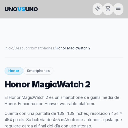
light_mode
shopping_cart
menu
UNO
VS
UNO
Inicio
/
Descubrir
/
Smartphones
/
Honor MagicWatch 2
Honor
Smartphones
Honor MagicWatch 2
El Honor MagicWatch 2 es un smartphone de gama media de
Honor. Funciona con Huawei wearable platform.
Cuenta con una pantalla de 1.39″ 1.39 inches, resolución 454 x
454 pixels. Su batería de 455 mAh ofrece autonomía justa que
requiere carga al final del día con uso intenso.