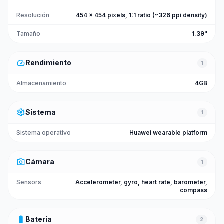
Resolución
454 x 454 pixels, 1:1 ratio (~326 ppi density)
Tamaño
1.39"
speed
Rendimiento
1
Almacenamiento
4GB
settings
Sistema
1
Sistema operativo
Huawei wearable platform
photo_camera
Cámara
1
Sensors
Accelerometer, gyro, heart rate, barometer,
compass
battery_full
Batería
2