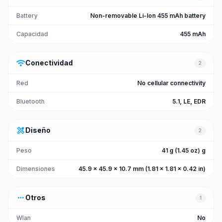
Battery
Non-removable Li-Ion 455 mAh battery
Capacidad
455 mAh
wifi
Conectividad
2
Red
No cellular connectivity
Bluetooth
5.1, LE, EDR
design_services
Diseño
2
Peso
41 g (1.45 oz) g
Dimensiones
45.9 x 45.9 x 10.7 mm (1.81 x 1.81 x 0.42 in)
more_horiz
Otros
1
Wlan
No