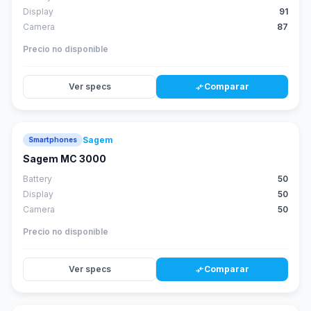
Display
91
Camera
87
Precio no disponible
Ver specs
Comparar
compare_arrows
Sagem
Smartphones
Sagem MC 3000
Battery
50
Display
50
Camera
50
Precio no disponible
Ver specs
Comparar
compare_arrows