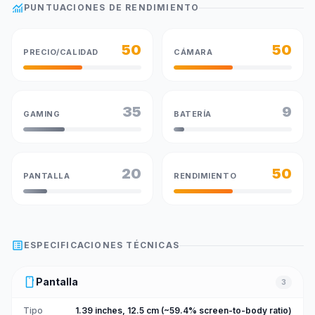
monitoring
PUNTUACIONES DE RENDIMIENTO
50
50
PRECIO/CALIDAD
CÁMARA
35
9
GAMING
BATERÍA
20
50
PANTALLA
RENDIMIENTO
list_alt
ESPECIFICACIONES TÉCNICAS
smartphone
Pantalla
3
Tipo
1.39 inches, 12.5 cm (~59.4% screen-to-body ratio)