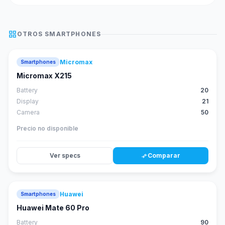
grid_view
OTROS
SMARTPHONES
Micromax
Smartphones
Micromax X215
Battery
20
Display
21
Camera
50
Precio no disponible
Ver specs
Comparar
compare_arrows
Huawei
Smartphones
88
score
Huawei Mate 60 Pro
Battery
90