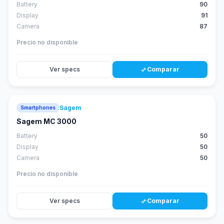
Battery
90
Display
91
Camera
87
Precio no disponible
Ver specs
Comparar
compare_arrows
Sagem
Smartphones
Sagem MC 3000
Battery
50
Display
50
Camera
50
Precio no disponible
Ver specs
Comparar
compare_arrows