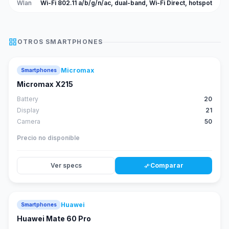
Wlan
Wi-Fi 802.11 a/b/g/n/ac, dual-band, Wi-Fi Direct, hotspot
grid_view
OTROS
SMARTPHONES
Micromax
Smartphones
Micromax X215
Battery
20
Display
21
Camera
50
Precio no disponible
Ver specs
Comparar
compare_arrows
Huawei
Smartphones
88
score
Huawei Mate 60 Pro