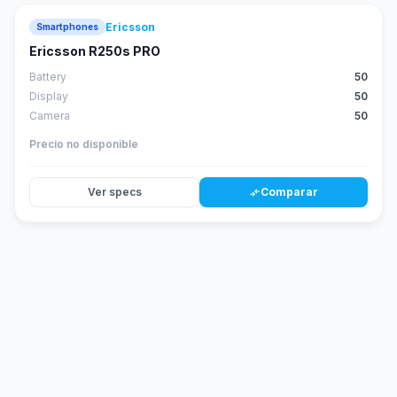
Ericsson
Smartphones
Ericsson R250s PRO
Battery
50
Display
50
Camera
50
Precio no disponible
Ver specs
Comparar
compare_arrows