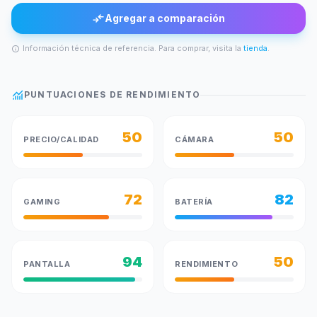
compare_arrows
Agregar a comparación
Información técnica de referencia. Para comprar, visita la
tienda
.
info
monitoring
PUNTUACIONES DE RENDIMIENTO
50
50
PRECIO/CALIDAD
CÁMARA
72
82
GAMING
BATERÍA
94
50
PANTALLA
RENDIMIENTO