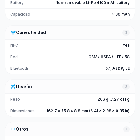
Battery
Non-removable Li-Po 4100 mAh battery
Capacidad
4100 mAh
wifi
Conectividad
3
NFC
Yes
Red
GSM / HSPA / LTE / 5G
Bluetooth
5.1, A2DP, LE
design_services
Diseño
2
Peso
206 g (7.27 oz) g
Dimensiones
162.7 x 75.8 x 8.8 mm (6.41 x 2.98 x 0.35 in)
more_horiz
Otros
1