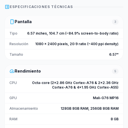
list_alt
ESPECIFICACIONES TÉCNICAS
smartphone
Pantalla
3
Tipo
6.57 inches, 104.7 cm (~84.9% screen-to-body ratio)
Resolución
1080 x 2400 pixels, 20:9 ratio (~400 ppi density)
Tamaño
6.57"
speed
Rendimiento
5
CPU
Octa-core (2x2.86 GHz Cortex-A76 & 2x2.36 GHz
Cortex-A76 & 4x1.95 GHz Cortex-A55)
GPU
Mali-G76 MP16
Almacenamiento
128GB 8GB RAM, 256GB 8GB RAM
RAM
8 GB