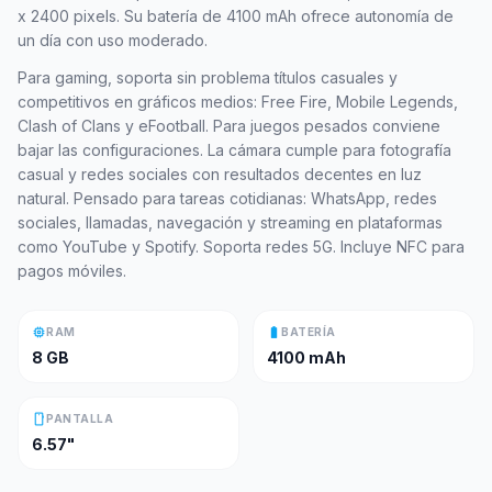
x 2400 pixels. Su batería de 4100 mAh ofrece autonomía de
un día con uso moderado.
Para gaming, soporta sin problema títulos casuales y
competitivos en gráficos medios: Free Fire, Mobile Legends,
Clash of Clans y eFootball. Para juegos pesados conviene
bajar las configuraciones. La cámara cumple para fotografía
casual y redes sociales con resultados decentes en luz
natural. Pensado para tareas cotidianas: WhatsApp, redes
sociales, llamadas, navegación y streaming en plataformas
como YouTube y Spotify. Soporta redes 5G. Incluye NFC para
pagos móviles.
memory
battery_full
RAM
BATERÍA
8 GB
4100 mAh
smartphone
PANTALLA
6.57"