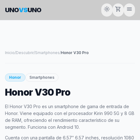
light_mode
shopping_cart
menu
UNO
VS
UNO
Inicio
/
Descubrir
/
Smartphones
/
Honor V30 Pro
Honor
Smartphones
Honor V30 Pro
El Honor V30 Pro es un smartphone de gama de entrada de
Honor. Viene equipado con el procesador Kirin 990 5G y 8 GB
de RAM, ofreciendo el rendimiento característico de su
segmento. Funciona con Android 10.
Cuenta con una pantalla de 6.57″ 6.57 inches, resolución 1080