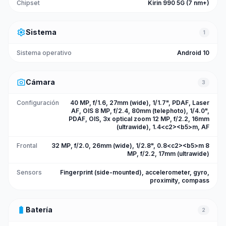
Chipset
Kirin 990 5G (7 nm+)
settings
Sistema
1
Sistema operativo
Android 10
photo_camera
Cámara
3
Configuración
40 MP, f/1.6, 27mm (wide), 1/1.7", PDAF, Laser
AF, OIS 8 MP, f/2.4, 80mm (telephoto), 1/4.0",
PDAF, OIS, 3x optical zoom 12 MP, f/2.2, 16mm
(ultrawide), 1.4<c2><b5>m, AF
Frontal
32 MP, f/2.0, 26mm (wide), 1/2.8", 0.8<c2><b5>m 8
MP, f/2.2, 17mm (ultrawide)
Sensors
Fingerprint (side-mounted), accelerometer, gyro,
proximity, compass
battery_full
Batería
2