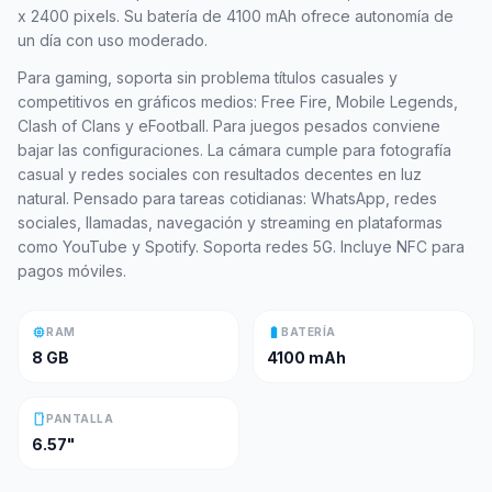
x 2400 pixels. Su batería de 4100 mAh ofrece autonomía de
un día con uso moderado.
Para gaming, soporta sin problema títulos casuales y
competitivos en gráficos medios: Free Fire, Mobile Legends,
Clash of Clans y eFootball. Para juegos pesados conviene
bajar las configuraciones. La cámara cumple para fotografía
casual y redes sociales con resultados decentes en luz
natural. Pensado para tareas cotidianas: WhatsApp, redes
sociales, llamadas, navegación y streaming en plataformas
como YouTube y Spotify. Soporta redes 5G. Incluye NFC para
pagos móviles.
memory
battery_full
RAM
BATERÍA
8 GB
4100 mAh
smartphone
PANTALLA
6.57"