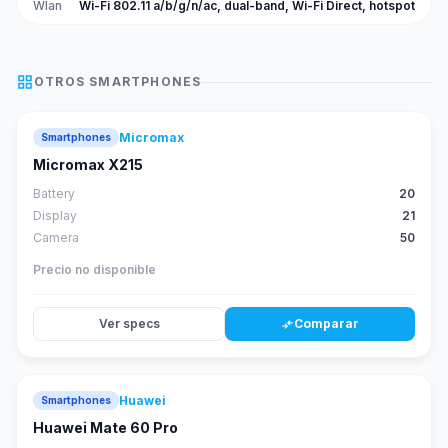
Wlan
Wi-Fi 802.11 a/b/g/n/ac, dual-band, Wi-Fi Direct, hotspot
grid_view
OTROS
SMARTPHONES
Micromax
Smartphones
Micromax X215
Battery
20
Display
21
Camera
50
Precio no disponible
Ver specs
Comparar
compare_arrows
Huawei
Smartphones
88
score
Huawei Mate 60 Pro