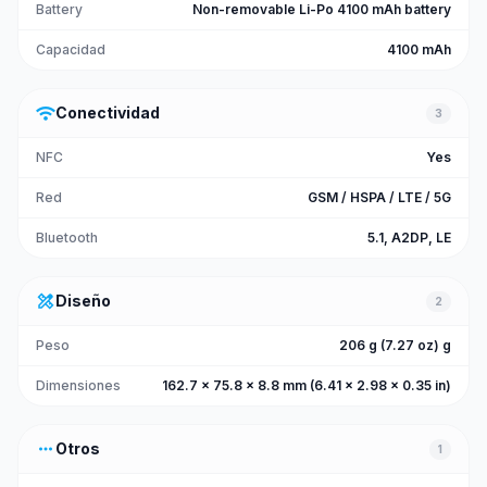
Battery
Non-removable Li-Po 4100 mAh battery
Capacidad
4100 mAh
wifi
Conectividad
3
NFC
Yes
Red
GSM / HSPA / LTE / 5G
Bluetooth
5.1, A2DP, LE
design_services
Diseño
2
Peso
206 g (7.27 oz) g
Dimensiones
162.7 x 75.8 x 8.8 mm (6.41 x 2.98 x 0.35 in)
more_horiz
Otros
1