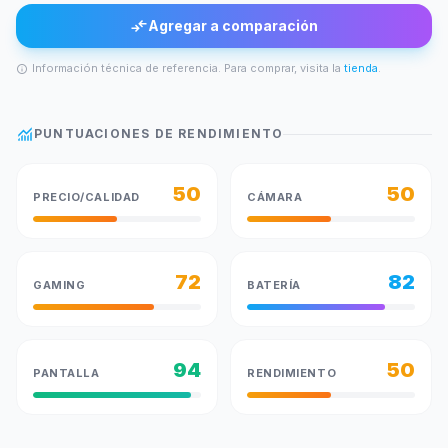
compare_arrows
Agregar a comparación
Información técnica de referencia. Para comprar, visita la
tienda
.
info
monitoring
PUNTUACIONES DE RENDIMIENTO
50
50
PRECIO/CALIDAD
CÁMARA
72
82
GAMING
BATERÍA
94
50
PANTALLA
RENDIMIENTO