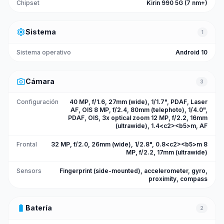
Chipset
Kirin 990 5G (7 nm+)
settings
Sistema
1
Sistema operativo
Android 10
photo_camera
Cámara
3
Configuración
40 MP, f/1.6, 27mm (wide), 1/1.7", PDAF, Laser
AF, OIS 8 MP, f/2.4, 80mm (telephoto), 1/4.0",
PDAF, OIS, 3x optical zoom 12 MP, f/2.2, 16mm
(ultrawide), 1.4<c2><b5>m, AF
Frontal
32 MP, f/2.0, 26mm (wide), 1/2.8", 0.8<c2><b5>m 8
MP, f/2.2, 17mm (ultrawide)
Sensors
Fingerprint (side-mounted), accelerometer, gyro,
proximity, compass
battery_full
Batería
2