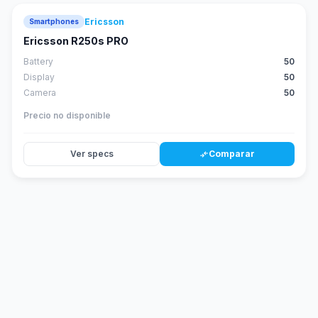
Ericsson
Smartphones
Ericsson R250s PRO
Battery
50
Display
50
Camera
50
Precio no disponible
Ver specs
Comparar
compare_arrows