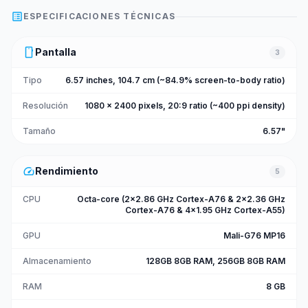
list_alt
ESPECIFICACIONES TÉCNICAS
smartphone
Pantalla
3
Tipo
6.57 inches, 104.7 cm (~84.9% screen-to-body ratio)
Resolución
1080 x 2400 pixels, 20:9 ratio (~400 ppi density)
Tamaño
6.57"
speed
Rendimiento
5
CPU
Octa-core (2x2.86 GHz Cortex-A76 & 2x2.36 GHz
Cortex-A76 & 4x1.95 GHz Cortex-A55)
GPU
Mali-G76 MP16
Almacenamiento
128GB 8GB RAM, 256GB 8GB RAM
RAM
8 GB