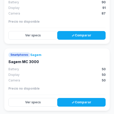
Battery
90
Display
91
Camera
87
Precio no disponible
Ver specs
Comparar
compare_arrows
Sagem
Smartphones
Sagem MC 3000
Battery
50
Display
50
Camera
50
Precio no disponible
Ver specs
Comparar
compare_arrows