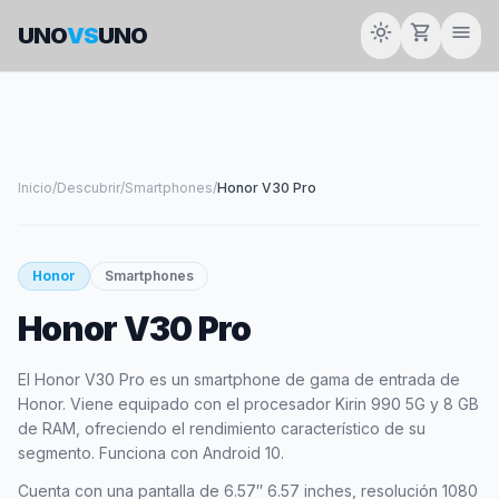
light_mode
shopping_cart
menu
UNO
VS
UNO
Inicio
/
Descubrir
/
Smartphones
/
Honor V30 Pro
smartphone
Honor
Smartphones
Honor V30 Pro
HONOR
El Honor V30 Pro es un smartphone de gama de entrada de
Honor. Viene equipado con el procesador Kirin 990 5G y 8 GB
de RAM, ofreciendo el rendimiento característico de su
segmento. Funciona con Android 10.
Cuenta con una pantalla de 6.57″ 6.57 inches, resolución 1080