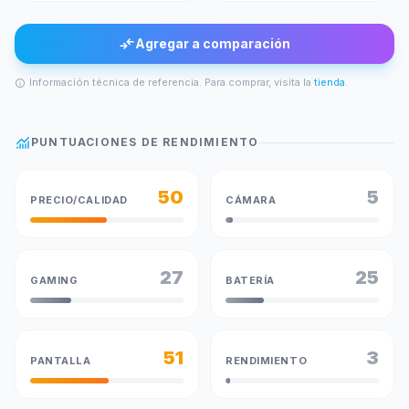
compare_arrows
Agregar a comparación
Información técnica de referencia. Para comprar, visita la
tienda
.
info
monitoring
PUNTUACIONES DE RENDIMIENTO
50
5
PRECIO/CALIDAD
CÁMARA
27
25
GAMING
BATERÍA
51
3
PANTALLA
RENDIMIENTO