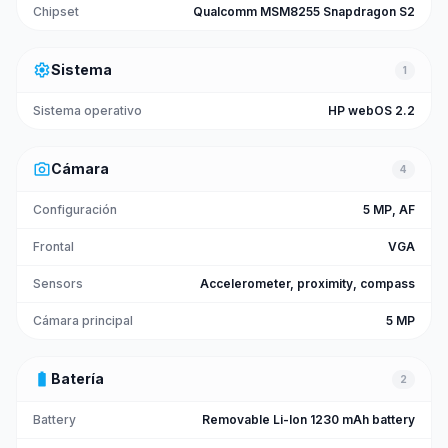
Chipset
Qualcomm MSM8255 Snapdragon S2
settings
Sistema
1
Sistema operativo
HP webOS 2.2
photo_camera
Cámara
4
Configuración
5 MP, AF
Frontal
VGA
Sensors
Accelerometer, proximity, compass
Cámara principal
5 MP
battery_full
Batería
2
Battery
Removable Li-Ion 1230 mAh battery