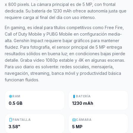
x 800 pixels. La cámara principal es de 5 MP, con frontal
dedicada. Su batería de 1230 mAh ofrece autonomía justa que
requiere carga al final del día con uso intenso.
En gaming, es ideal para títulos competitivos como Free Fire,
Call of Duty Mobile y PUBG Mobile en configuración media-
alta. Genshin Impact requiere bajar gráficos para mantener
fluidez. Para fotografía, el sensor principal de 5 MP entrega
resultados sólidos en buena luz; en condiciones bajas pierde
detalle. Graba video 1080p estable y 4K en algunas escenas.
Para uso diario es solvente: redes sociales, mensajería,
navegación, streaming, banca móvil y productividad básica
funcionan fluidos.
memory
battery_full
RAM
BATERÍA
0.5 GB
1230 mAh
smartphone
photo_camera
PANTALLA
CÁMARA
3.58"
5 MP