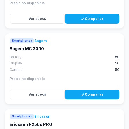
Precio no disponible
Ver specs
Comparar
compare_arrows
Sagem
Smartphones
Sagem MC 3000
Battery
50
Display
50
Camera
50
Precio no disponible
Ver specs
Comparar
compare_arrows
Ericsson
Smartphones
Ericsson R250s PRO