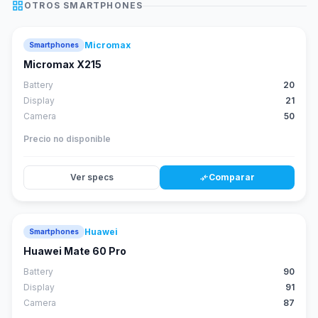
grid_view
OTROS
SMARTPHONES
Micromax
Smartphones
Micromax X215
Battery
20
Display
21
Camera
50
Precio no disponible
Ver specs
Comparar
compare_arrows
Huawei
Smartphones
88
score
Huawei Mate 60 Pro
Battery
90
Display
91
Camera
87