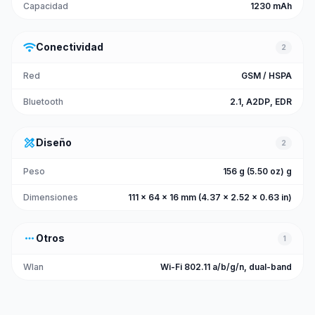
Capacidad
1230 mAh
wifi
Conectividad
2
Red
GSM / HSPA
Bluetooth
2.1, A2DP, EDR
design_services
Diseño
2
Peso
156 g (5.50 oz) g
Dimensiones
111 x 64 x 16 mm (4.37 x 2.52 x 0.63 in)
more_horiz
Otros
1
Wlan
Wi-Fi 802.11 a/b/g/n, dual-band