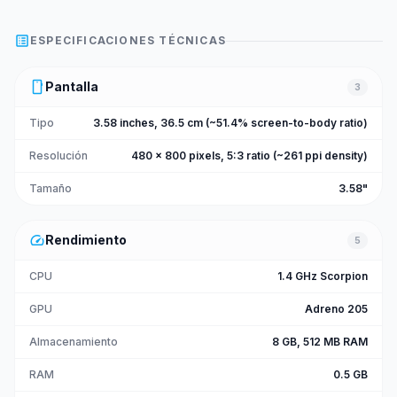
list_alt
ESPECIFICACIONES TÉCNICAS
smartphone
Pantalla
3
Tipo
3.58 inches, 36.5 cm (~51.4% screen-to-body ratio)
Resolución
480 x 800 pixels, 5:3 ratio (~261 ppi density)
Tamaño
3.58"
speed
Rendimiento
5
CPU
1.4 GHz Scorpion
GPU
Adreno 205
Almacenamiento
8 GB, 512 MB RAM
RAM
0.5 GB