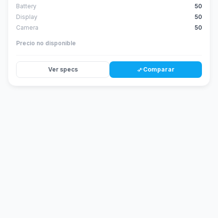
Battery
50
Display
50
Camera
50
Precio no disponible
Ver specs
Comparar
compare_arrows