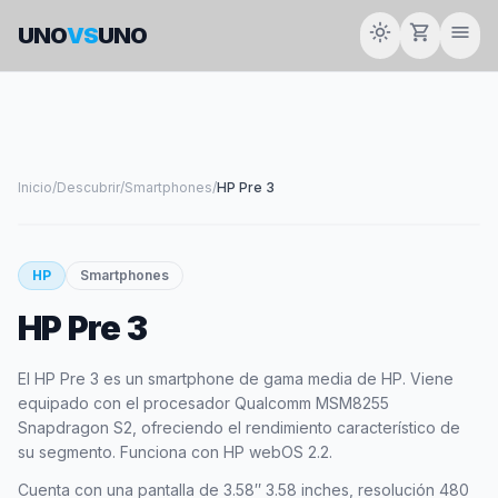
light_mode
shopping_cart
menu
UNO
VS
UNO
Inicio
/
Descubrir
/
Smartphones
/
HP Pre 3
smartphone
HP
Smartphones
HP Pre 3
HP
El HP Pre 3 es un smartphone de gama media de HP. Viene
equipado con el procesador Qualcomm MSM8255
Snapdragon S2, ofreciendo el rendimiento característico de
su segmento. Funciona con HP webOS 2.2.
Cuenta con una pantalla de 3.58″ 3.58 inches, resolución 480