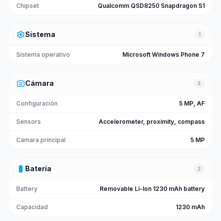
Chipset
Qualcomm QSD8250 Snapdragon S1
settings
Sistema
1
Sistema operativo
Microsoft Windows Phone 7
photo_camera
Cámara
3
Configuración
5 MP, AF
Sensors
Accelerometer, proximity, compass
Cámara principal
5 MP
battery_full
Batería
2
Battery
Removable Li-Ion 1230 mAh battery
Capacidad
1230 mAh