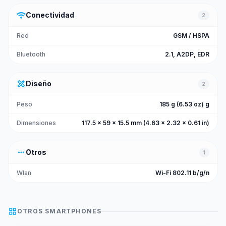
wifi
Conectividad
2
Red
GSM / HSPA
Bluetooth
2.1, A2DP, EDR
design_services
Diseño
2
Peso
185 g (6.53 oz) g
Dimensiones
117.5 x 59 x 15.5 mm (4.63 x 2.32 x 0.61 in)
more_horiz
Otros
1
Wlan
Wi-Fi 802.11 b/g/n
grid_view
OTROS
SMARTPHONES