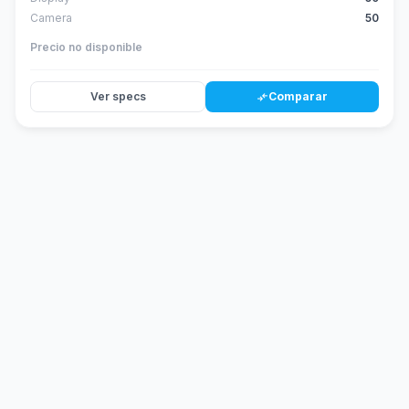
Camera
50
Precio no disponible
Ver specs
Comparar
compare_arrows