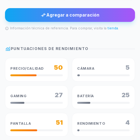
compare_arrows
Agregar a comparación
Información técnica de referencia. Para comprar, visita la
tienda
.
info
monitoring
PUNTUACIONES DE RENDIMIENTO
50
5
PRECIO/CALIDAD
CÁMARA
27
25
GAMING
BATERÍA
51
4
PANTALLA
RENDIMIENTO