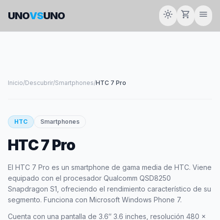
light_mode
shopping_cart
menu
UNO
VS
UNO
Inicio
/
Descubrir
/
Smartphones
/
HTC 7 Pro
smartphone
HTC
Smartphones
HTC 7 Pro
HTC
El HTC 7 Pro es un smartphone de gama media de HTC. Viene
equipado con el procesador Qualcomm QSD8250
Snapdragon S1, ofreciendo el rendimiento característico de su
segmento. Funciona con Microsoft Windows Phone 7.
Cuenta con una pantalla de 3.6″ 3.6 inches, resolución 480 x