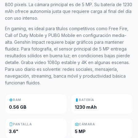
800 pixels. La cámara principal es de 5 MP. Su batería de 1230
mAh ofrece autonomía justa que requiere carga al final del día
con uso intenso.
En gaming, es ideal para títulos competitivos como Free Fire,
Call of Duty Mobile y PUBG Mobile en configuración media-
alta. Genshin Impact requiere bajar gráficos para mantener
fluidez. Para fotografía, el sensor principal de 5 MP entrega
resultados sólidos en buena luz; en condiciones bajas pierde
detalle. Graba video 1080p estable y 4K en algunas escenas.
Para uso diario es solvente: redes sociales, mensajería,
navegación, streaming, banca móvil y productividad básica
funcionan fluidos.
memory
battery_full
RAM
BATERÍA
0.56 GB
1230 mAh
smartphone
photo_camera
PANTALLA
CÁMARA
3.6"
5 MP