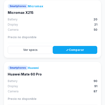
Micromax
Smartphones
Micromax X215
Battery
20
Display
21
Camera
50
Precio no disponible
Ver specs
Comparar
compare_arrows
Huawei
Smartphones
88
score
Huawei Mate 60 Pro
Battery
90
Display
91
Camera
87
Precio no disponible