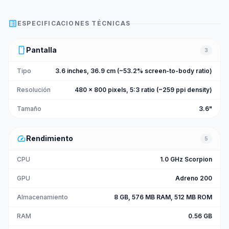
list_alt
ESPECIFICACIONES TÉCNICAS
smartphone
Pantalla
3
Tipo
3.6 inches, 36.9 cm (~53.2% screen-to-body ratio)
Resolución
480 x 800 pixels, 5:3 ratio (~259 ppi density)
Tamaño
3.6"
speed
Rendimiento
5
CPU
1.0 GHz Scorpion
GPU
Adreno 200
Almacenamiento
8 GB, 576 MB RAM, 512 MB ROM
RAM
0.56 GB