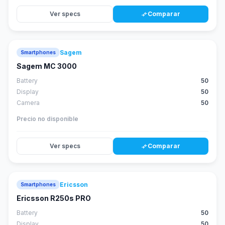
Ver specs
Comparar
compare_arrows
Sagem
Smartphones
Sagem MC 3000
Battery
50
Display
50
Camera
50
Precio no disponible
Ver specs
Comparar
compare_arrows
Ericsson
Smartphones
Ericsson R250s PRO
Battery
50
Display
50