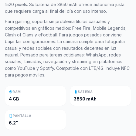
1520 pixels. Su batería de 3850 mAh ofrece autonomía justa
que requiere carga al final del día con uso intenso.
Para gaming, soporta sin problema títulos casuales y
competitivos en gráficos medios: Free Fire, Mobile Legends,
Clash of Clans y eFootball. Para juegos pesados conviene
bajar las configuraciones. La cámara cumple para fotografía
casual y redes sociales con resultados decentes en luz
natural. Pensado para tareas cotidianas: WhatsApp, redes
sociales, llamadas, navegación y streaming en plataformas
como YouTube y Spotify. Compatible con LTE/4G. Incluye NFC
para pagos móviles.
memory
battery_full
RAM
BATERÍA
4 GB
3850 mAh
smartphone
PANTALLA
6.2"