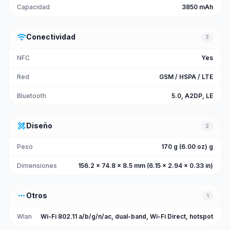
Capacidad
3850 mAh
wifi
Conectividad
3
NFC
Yes
Red
GSM / HSPA / LTE
Bluetooth
5.0, A2DP, LE
design_services
Diseño
2
Peso
170 g (6.00 oz) g
Dimensiones
156.2 x 74.8 x 8.5 mm (6.15 x 2.94 x 0.33 in)
more_horiz
Otros
1
Wlan
Wi-Fi 802.11 a/b/g/n/ac, dual-band, Wi-Fi Direct, hotspot