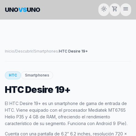
light_mode
shopping_cart
menu
UNO
VS
UNO
Inicio
/
Descubrir
/
Smartphones
/
HTC Desire 19+
HTC
Smartphones
HTC Desire 19+
El HTC Desire 19+ es un smartphone de gama de entrada de
HTC. Viene equipado con el procesador Mediatek MT6765
Helio P35 y 4 GB de RAM, ofreciendo el rendimiento
característico de su segmento. Funciona con Android 9 (Pie).
Cuenta con una pantalla de 6.2″ 6.2 inches, resolución 720 x