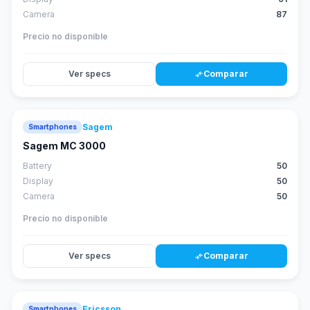
Camera
87
Precio no disponible
Ver specs
Comparar
compare_arrows
Sagem
Smartphones
Sagem MC 3000
Battery
50
Display
50
Camera
50
Precio no disponible
Ver specs
Comparar
compare_arrows
Ericsson
Smartphones