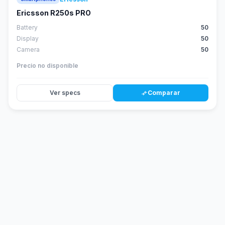
Ericsson R250s PRO
Battery
50
Display
50
Camera
50
Precio no disponible
Ver specs
Comparar
compare_arrows