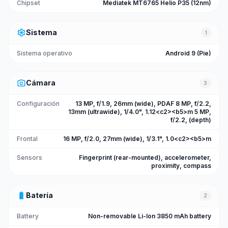
Chipset
Mediatek MT6765 Helio P35 (12nm)
settings
Sistema
1
Sistema operativo
Android 9 (Pie)
photo_camera
Cámara
3
Configuración
13 MP, f/1.9, 26mm (wide), PDAF 8 MP, f/2.2,
13mm (ultrawide), 1/4.0", 1.12<c2><b5>m 5 MP,
f/2.2, (depth)
Frontal
16 MP, f/2.0, 27mm (wide), 1/3.1", 1.0<c2><b5>m
Sensors
Fingerprint (rear-mounted), accelerometer,
proximity, compass
battery_full
Batería
2
Battery
Non-removable Li-Ion 3850 mAh battery