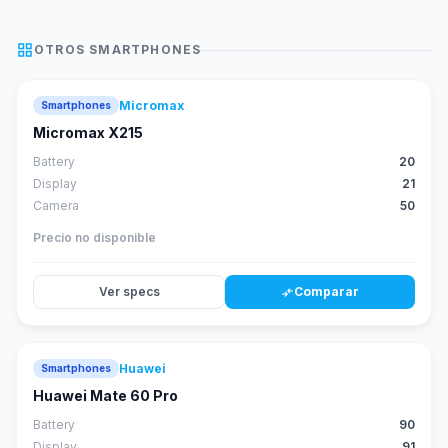
grid_view
OTROS
SMARTPHONES
Micromax
Smartphones
Micromax X215
Battery
20
Display
21
Camera
50
Precio no disponible
Ver specs
Comparar
compare_arrows
Huawei
Smartphones
88
score
Huawei Mate 60 Pro
Battery
90
Display
91