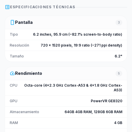
list_alt
ESPECIFICACIONES TÉCNICAS
smartphone
Pantalla
3
Tipo
6.2 inches, 95.9 cm (~82.1% screen-to-body ratio)
Resolución
720 x 1520 pixels, 19:9 ratio (~271 ppi density)
Tamaño
6.2"
speed
Rendimiento
5
CPU
Octa-core (4x2.3 GHz Cortex-A53 & 4x1.8 GHz Cortex-
A53)
GPU
PowerVR GE8320
Almacenamiento
64GB 4GB RAM, 128GB 6GB RAM
RAM
4 GB