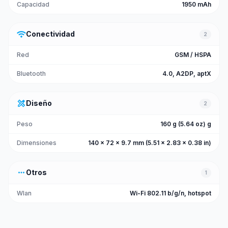
Capacidad
1950 mAh
wifi
Conectividad
2
Red
GSM / HSPA
Bluetooth
4.0, A2DP, aptX
design_services
Diseño
2
Peso
160 g (5.64 oz) g
Dimensiones
140 x 72 x 9.7 mm (5.51 x 2.83 x 0.38 in)
more_horiz
Otros
1
Wlan
Wi-Fi 802.11 b/g/n, hotspot