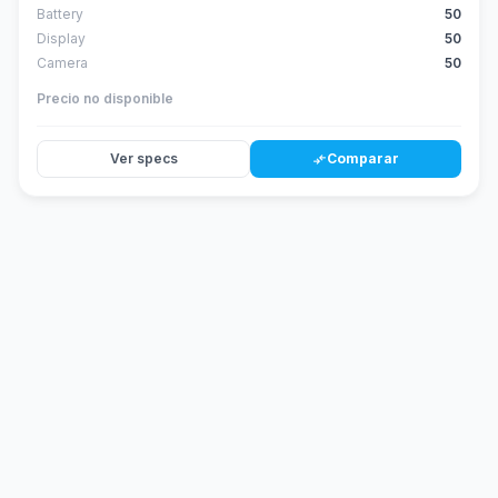
Battery
50
Display
50
Camera
50
Precio no disponible
Ver specs
Comparar
compare_arrows