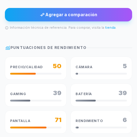
compare_arrows
Agregar a comparación
Información técnica de referencia. Para comprar, visita la
tienda
.
info
monitoring
PUNTUACIONES DE RENDIMIENTO
50
5
PRECIO/CALIDAD
CÁMARA
39
39
GAMING
BATERÍA
71
6
PANTALLA
RENDIMIENTO