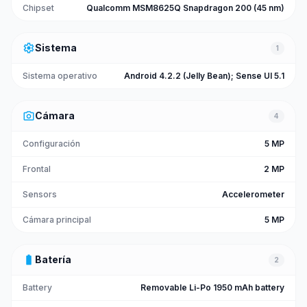
Chipset
Qualcomm MSM8625Q Snapdragon 200 (45 nm)
settings
Sistema
1
Sistema operativo
Android 4.2.2 (Jelly Bean); Sense UI 5.1
photo_camera
Cámara
4
Configuración
5 MP
Frontal
2 MP
Sensors
Accelerometer
Cámara principal
5 MP
battery_full
Batería
2
Battery
Removable Li-Po 1950 mAh battery