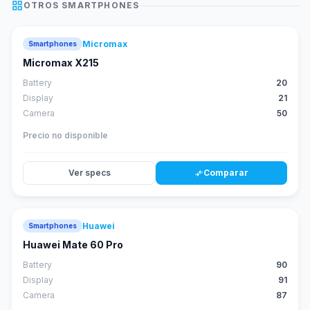
grid_view
OTROS
SMARTPHONES
Micromax
Smartphones
Micromax X215
Battery
20
Display
21
Camera
50
Precio no disponible
Ver specs
Comparar
compare_arrows
Huawei
Smartphones
88
score
Huawei Mate 60 Pro
Battery
90
Display
91
Camera
87