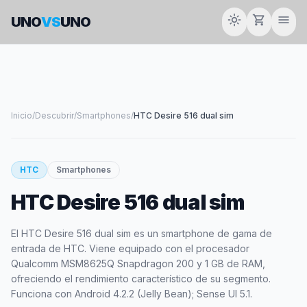
light_mode
shopping_cart
menu
UNO
VS
UNO
Inicio
/
Descubrir
/
Smartphones
/
HTC Desire 516 dual sim
smartphone
HTC
Smartphones
HTC Desire 516 dual sim
HTC
El HTC Desire 516 dual sim es un smartphone de gama de
entrada de HTC. Viene equipado con el procesador
Qualcomm MSM8625Q Snapdragon 200 y 1 GB de RAM,
ofreciendo el rendimiento característico de su segmento.
Funciona con Android 4.2.2 (Jelly Bean); Sense UI 5.1.