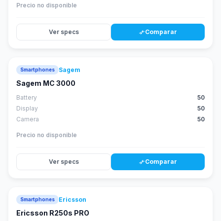
Precio no disponible
Ver specs
Comparar
compare_arrows
Sagem
Smartphones
Sagem MC 3000
Battery
50
Display
50
Camera
50
Precio no disponible
Ver specs
Comparar
compare_arrows
Ericsson
Smartphones
Ericsson R250s PRO