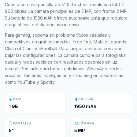
Cuenta con una pantalla de 5″ 5.0 inches, resolución 540 x
960 pixels. La cámara principal es de 5 MP, con frontal 2 MP.
Su batería de 1950 mAh ofrece autonomía justa que requiere
carga al final del día con uso intenso.
Para gaming, soporta sin problema títulos casuales y
competitivos en gráficos medios: Free Fire, Mobile Legends,
Clash of Clans y eFootball. Para juegos pesados conviene
bajar las configuraciones. La cámara cumple para fotografía
casual y redes sociales con resultados decentes en luz
natural. Pensado para tareas cotidianas: WhatsApp, redes
sociales, llamadas, navegación y streaming en plataformas
como YouTube y Spotify.
memory
battery_full
RAM
BATERÍA
1 GB
1950 mAh
smartphone
photo_camera
PANTALLA
CÁMARA
5"
5 MP