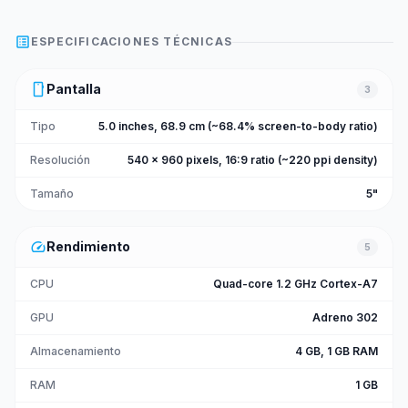
list_alt
ESPECIFICACIONES TÉCNICAS
smartphone
Pantalla
3
Tipo
5.0 inches, 68.9 cm (~68.4% screen-to-body ratio)
Resolución
540 x 960 pixels, 16:9 ratio (~220 ppi density)
Tamaño
5"
speed
Rendimiento
5
CPU
Quad-core 1.2 GHz Cortex-A7
GPU
Adreno 302
Almacenamiento
4 GB, 1 GB RAM
RAM
1 GB