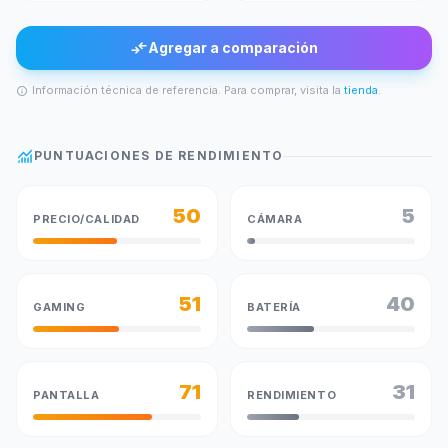
compare_arrows
Agregar a comparación
Información técnica de referencia. Para comprar, visita la
tienda
.
info
monitoring
PUNTUACIONES DE RENDIMIENTO
50
5
PRECIO/CALIDAD
CÁMARA
51
40
GAMING
BATERÍA
71
31
PANTALLA
RENDIMIENTO