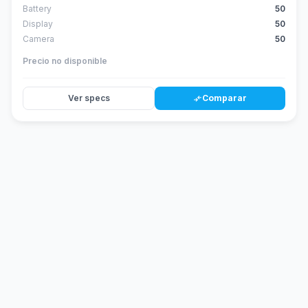
Battery
50
Display
50
Camera
50
Precio no disponible
Ver specs
Comparar
compare_arrows