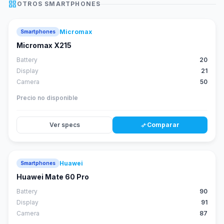
grid_view
OTROS
SMARTPHONES
Micromax
Smartphones
Micromax X215
Battery
20
Display
21
Camera
50
Precio no disponible
Ver specs
Comparar
compare_arrows
Huawei
Smartphones
88
score
Huawei Mate 60 Pro
Battery
90
Display
91
Camera
87