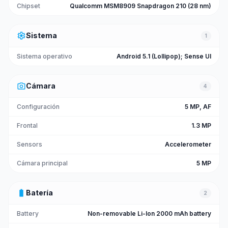
Chipset
Qualcomm MSM8909 Snapdragon 210 (28 nm)
settings
Sistema
1
Sistema operativo
Android 5.1 (Lollipop); Sense UI
photo_camera
Cámara
4
Configuración
5 MP, AF
Frontal
1.3 MP
Sensors
Accelerometer
Cámara principal
5 MP
battery_full
Batería
2
Battery
Non-removable Li-Ion 2000 mAh battery