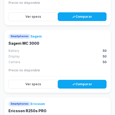
Precio no disponible
Ver specs
Comparar
compare_arrows
Sagem
Smartphones
Sagem MC 3000
Battery
50
Display
50
Camera
50
Precio no disponible
Ver specs
Comparar
compare_arrows
Ericsson
Smartphones
Ericsson R250s PRO