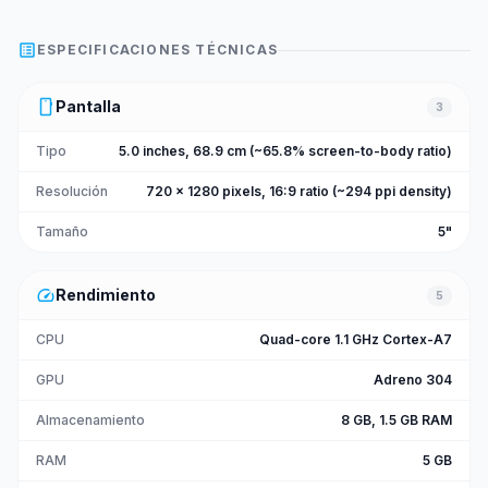
list_alt
ESPECIFICACIONES TÉCNICAS
smartphone
Pantalla
3
Tipo
5.0 inches, 68.9 cm (~65.8% screen-to-body ratio)
Resolución
720 x 1280 pixels, 16:9 ratio (~294 ppi density)
Tamaño
5"
speed
Rendimiento
5
CPU
Quad-core 1.1 GHz Cortex-A7
GPU
Adreno 304
Almacenamiento
8 GB, 1.5 GB RAM
RAM
5 GB