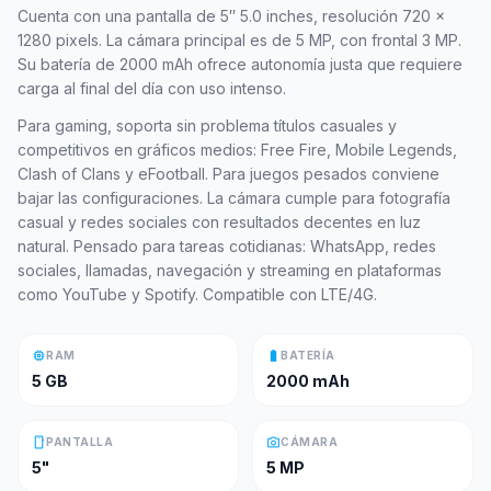
Cuenta con una pantalla de 5″ 5.0 inches, resolución 720 x
1280 pixels. La cámara principal es de 5 MP, con frontal 3 MP.
Su batería de 2000 mAh ofrece autonomía justa que requiere
carga al final del día con uso intenso.
Para gaming, soporta sin problema títulos casuales y
competitivos en gráficos medios: Free Fire, Mobile Legends,
Clash of Clans y eFootball. Para juegos pesados conviene
bajar las configuraciones. La cámara cumple para fotografía
casual y redes sociales con resultados decentes en luz
natural. Pensado para tareas cotidianas: WhatsApp, redes
sociales, llamadas, navegación y streaming en plataformas
como YouTube y Spotify. Compatible con LTE/4G.
memory
battery_full
RAM
BATERÍA
5 GB
2000 mAh
smartphone
photo_camera
PANTALLA
CÁMARA
5"
5 MP