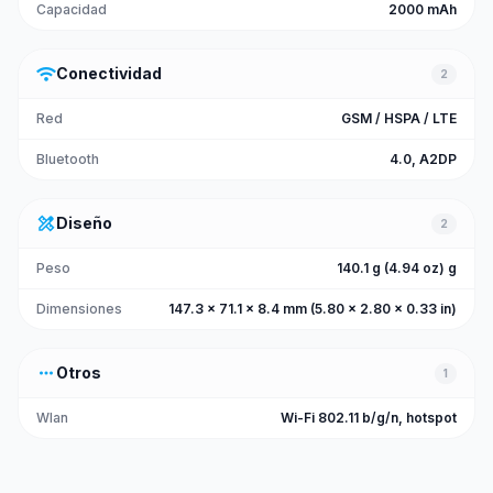
Capacidad
2000 mAh
wifi
Conectividad
2
Red
GSM / HSPA / LTE
Bluetooth
4.0, A2DP
design_services
Diseño
2
Peso
140.1 g (4.94 oz) g
Dimensiones
147.3 x 71.1 x 8.4 mm (5.80 x 2.80 x 0.33 in)
more_horiz
Otros
1
Wlan
Wi-Fi 802.11 b/g/n, hotspot