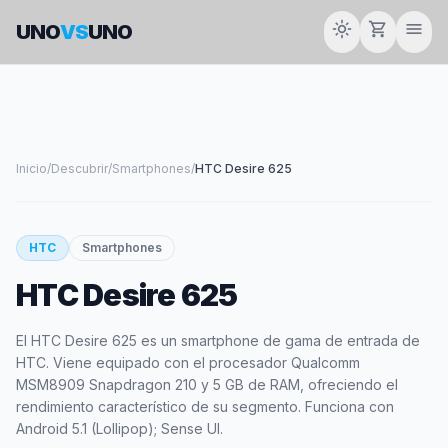
light_mode
shopping_cart
menu
UNO
VS
UNO
Inicio
/
Descubrir
/
Smartphones
/
HTC Desire 625
smartphone
HTC
Smartphones
HTC Desire 625
HTC
El HTC Desire 625 es un smartphone de gama de entrada de
HTC. Viene equipado con el procesador Qualcomm
MSM8909 Snapdragon 210 y 5 GB de RAM, ofreciendo el
rendimiento característico de su segmento. Funciona con
Android 5.1 (Lollipop); Sense UI.