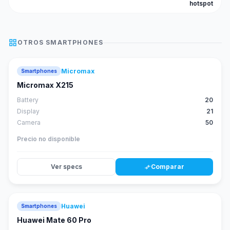
hotspot
grid_view
OTROS
SMARTPHONES
Micromax
Smartphones
Micromax X215
Battery
20
Display
21
Camera
50
Precio no disponible
Ver specs
Comparar
compare_arrows
Huawei
Smartphones
88
score
Huawei Mate 60 Pro