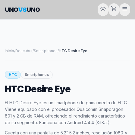
light_mode
shopping_cart
menu
UNO
VS
UNO
Inicio
/
Descubrir
/
Smartphones
/
HTC Desire Eye
smartphone
HTC
Smartphones
HTC Desire Eye
HTC
El HTC Desire Eye es un smartphone de gama media de HTC.
Viene equipado con el procesador Qualcomm Snapdragon
801 y 2 GB de RAM, ofreciendo el rendimiento característico
de su segmento. Funciona con Android 4.4.4 (KitKat).
Cuenta con una pantalla de 5.2″ 5.2 inches, resolución 1080 x