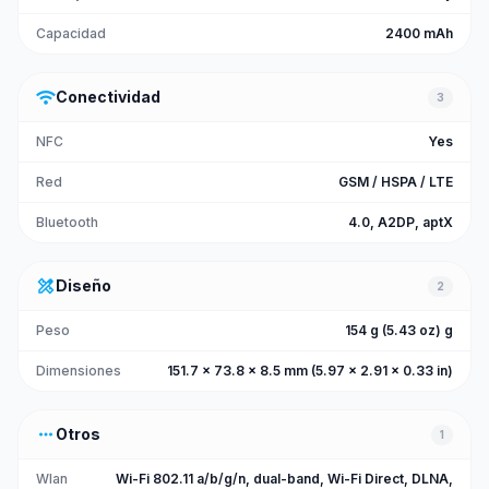
Capacidad
2400 mAh
wifi
Conectividad
3
NFC
Yes
Red
GSM / HSPA / LTE
Bluetooth
4.0, A2DP, aptX
design_services
Diseño
2
Peso
154 g (5.43 oz) g
Dimensiones
151.7 x 73.8 x 8.5 mm (5.97 x 2.91 x 0.33 in)
more_horiz
Otros
1
Wlan
Wi-Fi 802.11 a/b/g/n, dual-band, Wi-Fi Direct, DLNA,