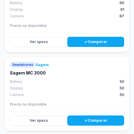
Battery
90
Display
91
Camera
87
Precio no disponible
Ver specs
Comparar
compare_arrows
Sagem
Smartphones
Sagem MC 3000
Battery
50
Display
50
Camera
50
Precio no disponible
Ver specs
Comparar
compare_arrows