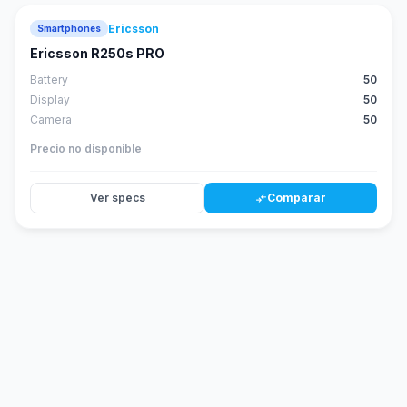
Ericsson
Smartphones
Ericsson R250s PRO
Battery
50
Display
50
Camera
50
Precio no disponible
Ver specs
Comparar
compare_arrows