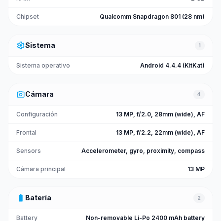
Chipset
Qualcomm Snapdragon 801 (28 nm)
settings
Sistema
1
Sistema operativo
Android 4.4.4 (KitKat)
photo_camera
Cámara
4
Configuración
13 MP, f/2.0, 28mm (wide), AF
Frontal
13 MP, f/2.2, 22mm (wide), AF
Sensors
Accelerometer, gyro, proximity, compass
Cámara principal
13 MP
battery_full
Batería
2
Battery
Non-removable Li-Po 2400 mAh battery