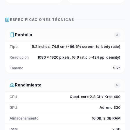
list_alt
ESPECIFICACIONES TÉCNICAS
smartphone
Pantalla
3
Tipo
5.2 inches, 74.5 cm (~66.6% screen-to-body ratio)
Resolución
1080 x 1920 pixels, 16:9 ratio (~424 ppi density)
Tamaño
5.2"
speed
Rendimiento
5
CPU
Quad-core 2.3 GHz Krait 400
GPU
Adreno 330
Almacenamiento
16 GB, 2 GB RAM
RAM
2 GB