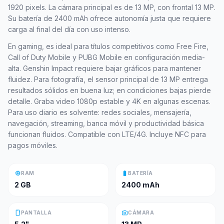
1920 pixels. La cámara principal es de 13 MP, con frontal 13 MP.
Su batería de 2400 mAh ofrece autonomía justa que requiere
carga al final del día con uso intenso.
En gaming, es ideal para títulos competitivos como Free Fire,
Call of Duty Mobile y PUBG Mobile en configuración media-
alta. Genshin Impact requiere bajar gráficos para mantener
fluidez. Para fotografía, el sensor principal de 13 MP entrega
resultados sólidos en buena luz; en condiciones bajas pierde
detalle. Graba video 1080p estable y 4K en algunas escenas.
Para uso diario es solvente: redes sociales, mensajería,
navegación, streaming, banca móvil y productividad básica
funcionan fluidos. Compatible con LTE/4G. Incluye NFC para
pagos móviles.
memory
battery_full
RAM
BATERÍA
2 GB
2400 mAh
smartphone
photo_camera
PANTALLA
CÁMARA