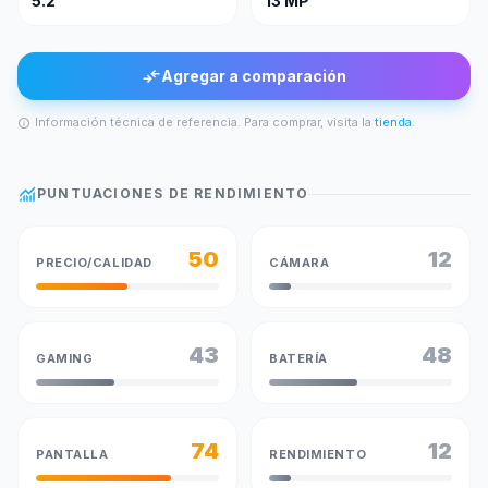
5.2"
13 MP
compare_arrows
Agregar a comparación
Información técnica de referencia. Para comprar, visita la
tienda
.
info
monitoring
PUNTUACIONES DE RENDIMIENTO
50
12
PRECIO/CALIDAD
CÁMARA
43
48
GAMING
BATERÍA
74
12
PANTALLA
RENDIMIENTO