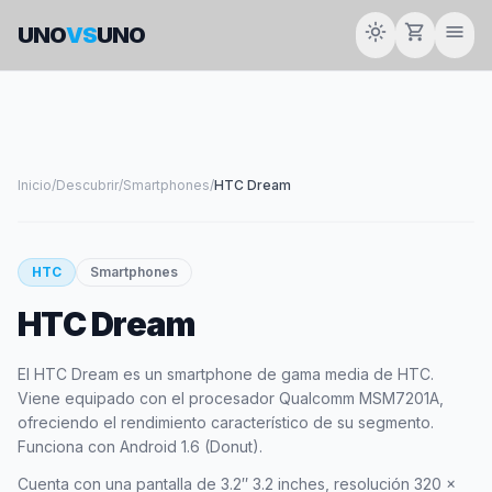
light_mode
shopping_cart
menu
UNO
VS
UNO
Inicio
/
Descubrir
/
Smartphones
/
HTC Dream
smartphone
HTC
Smartphones
HTC Dream
HTC
El HTC Dream es un smartphone de gama media de HTC.
Viene equipado con el procesador Qualcomm MSM7201A,
ofreciendo el rendimiento característico de su segmento.
Funciona con Android 1.6 (Donut).
Cuenta con una pantalla de 3.2″ 3.2 inches, resolución 320 x