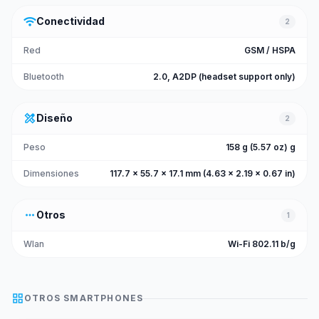
wifi
Conectividad
2
Red
GSM / HSPA
Bluetooth
2.0, A2DP (headset support only)
design_services
Diseño
2
Peso
158 g (5.57 oz) g
Dimensiones
117.7 x 55.7 x 17.1 mm (4.63 x 2.19 x 0.67 in)
more_horiz
Otros
1
Wlan
Wi-Fi 802.11 b/g
grid_view
OTROS
SMARTPHONES