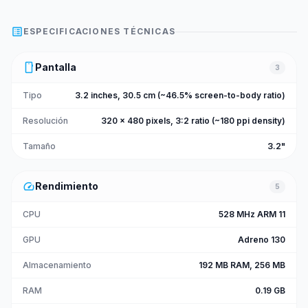
list_alt
ESPECIFICACIONES TÉCNICAS
smartphone
Pantalla
3
Tipo
3.2 inches, 30.5 cm (~46.5% screen-to-body ratio)
Resolución
320 x 480 pixels, 3:2 ratio (~180 ppi density)
Tamaño
3.2"
speed
Rendimiento
5
CPU
528 MHz ARM 11
GPU
Adreno 130
Almacenamiento
192 MB RAM, 256 MB
RAM
0.19 GB