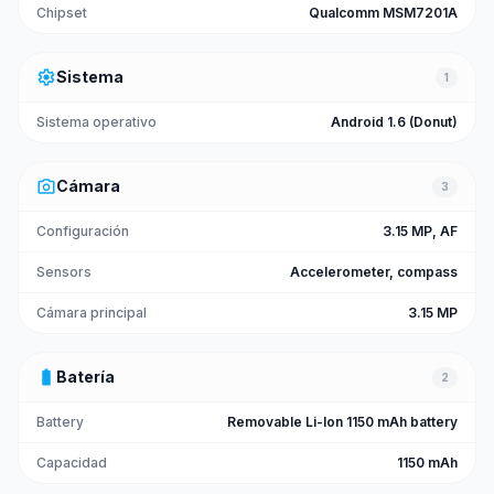
Chipset
Qualcomm MSM7201A
settings
Sistema
1
Sistema operativo
Android 1.6 (Donut)
photo_camera
Cámara
3
Configuración
3.15 MP, AF
Sensors
Accelerometer, compass
Cámara principal
3.15 MP
battery_full
Batería
2
Battery
Removable Li-Ion 1150 mAh battery
Capacidad
1150 mAh