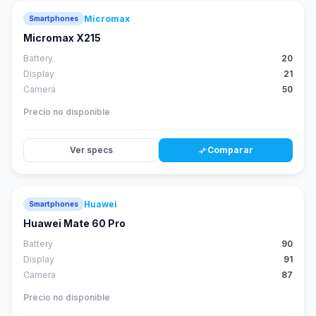
Micromax
Smartphones
Micromax X215
Battery
20
Display
21
Camera
50
Precio no disponible
Ver specs
Comparar
compare_arrows
Huawei
Smartphones
88
score
Huawei Mate 60 Pro
Battery
90
Display
91
Camera
87
Precio no disponible