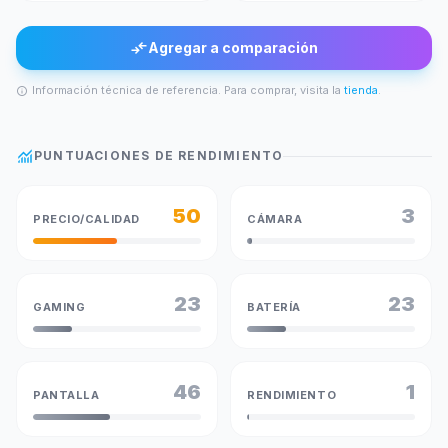
compare_arrows
Agregar a comparación
Información técnica de referencia. Para comprar, visita la
tienda
.
info
monitoring
PUNTUACIONES DE RENDIMIENTO
50
3
PRECIO/CALIDAD
CÁMARA
23
23
GAMING
BATERÍA
46
1
PANTALLA
RENDIMIENTO