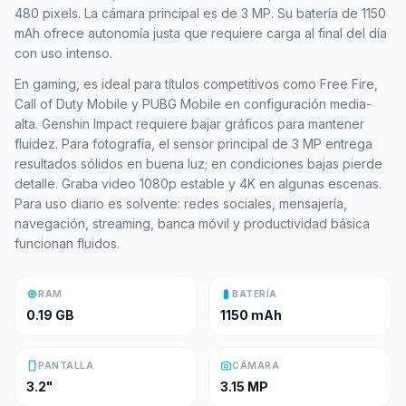
480 pixels. La cámara principal es de 3 MP. Su batería de 1150
mAh ofrece autonomía justa que requiere carga al final del día
con uso intenso.
En gaming, es ideal para títulos competitivos como Free Fire,
Call of Duty Mobile y PUBG Mobile en configuración media-
alta. Genshin Impact requiere bajar gráficos para mantener
fluidez. Para fotografía, el sensor principal de 3 MP entrega
resultados sólidos en buena luz; en condiciones bajas pierde
detalle. Graba video 1080p estable y 4K en algunas escenas.
Para uso diario es solvente: redes sociales, mensajería,
navegación, streaming, banca móvil y productividad básica
funcionan fluidos.
memory
battery_full
RAM
BATERÍA
0.19 GB
1150 mAh
smartphone
photo_camera
PANTALLA
CÁMARA
3.2"
3.15 MP