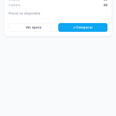
Camera
50
Precio no disponible
Ver specs
Comparar
compare_arrows