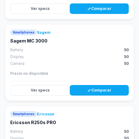
Ver specs
Comparar
compare_arrows
Sagem
Smartphones
Sagem MC 3000
Battery
50
Display
50
Camera
50
Precio no disponible
Ver specs
Comparar
compare_arrows
Ericsson
Smartphones
Ericsson R250s PRO
Battery
50
Display
50