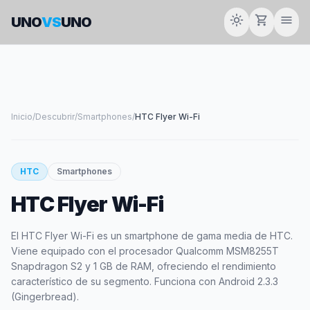
light_mode
shopping_cart
menu
UNO
VS
UNO
Inicio
/
Descubrir
/
Smartphones
/
HTC Flyer Wi-Fi
smartphone
HTC
Smartphones
HTC Flyer Wi-Fi
HTC
El HTC Flyer Wi-Fi es un smartphone de gama media de HTC.
Viene equipado con el procesador Qualcomm MSM8255T
Snapdragon S2 y 1 GB de RAM, ofreciendo el rendimiento
característico de su segmento. Funciona con Android 2.3.3
(Gingerbread).