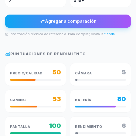
7"
5 MP
compare_arrows
Agregar a comparación
Información técnica de referencia. Para comprar, visita la
tienda
.
info
monitoring
PUNTUACIONES DE RENDIMIENTO
50
5
PRECIO/CALIDAD
CÁMARA
53
80
GAMING
BATERÍA
100
6
PANTALLA
RENDIMIENTO