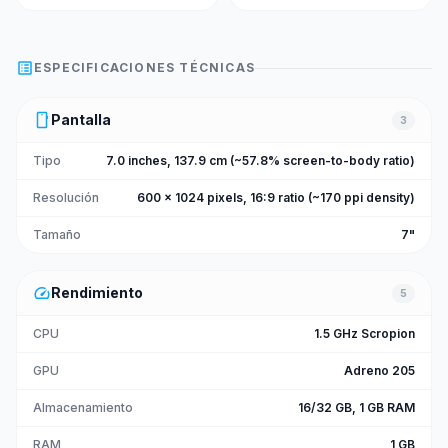
list_alt
ESPECIFICACIONES TÉCNICAS
smartphone
Pantalla
3
Tipo
7.0 inches, 137.9 cm (~57.8% screen-to-body ratio)
Resolución
600 x 1024 pixels, 16:9 ratio (~170 ppi density)
Tamaño
7"
speed
Rendimiento
5
CPU
1.5 GHz Scropion
GPU
Adreno 205
Almacenamiento
16/32 GB, 1 GB RAM
RAM
1 GB