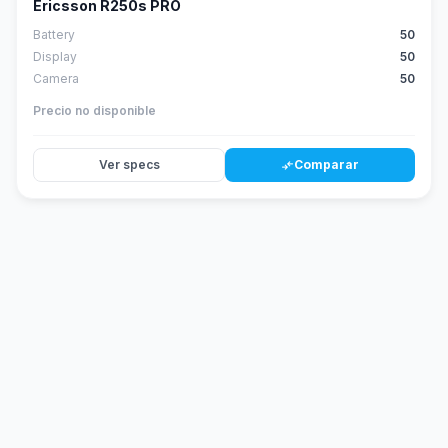
Ericsson R250s PRO
Battery
50
Display
50
Camera
50
Precio no disponible
Ver specs
Comparar
compare_arrows