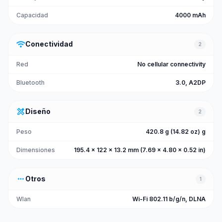
Capacidad
4000 mAh
wifi
Conectividad
2
Red
No cellular connectivity
Bluetooth
3.0, A2DP
design_services
Diseño
2
Peso
420.8 g (14.82 oz) g
Dimensiones
195.4 x 122 x 13.2 mm (7.69 x 4.80 x 0.52 in)
more_horiz
Otros
1
Wlan
Wi-Fi 802.11 b/g/n, DLNA