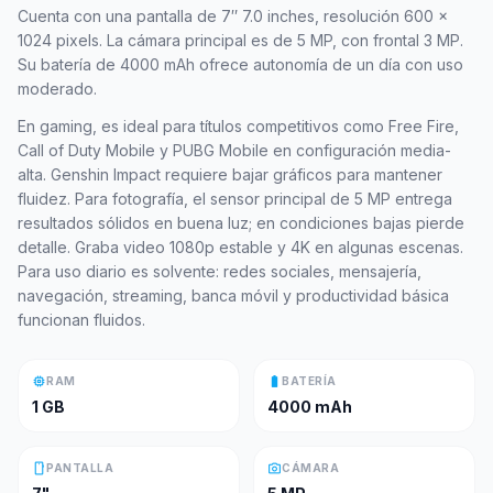
Cuenta con una pantalla de 7″ 7.0 inches, resolución 600 x
1024 pixels. La cámara principal es de 5 MP, con frontal 3 MP.
Su batería de 4000 mAh ofrece autonomía de un día con uso
moderado.
En gaming, es ideal para títulos competitivos como Free Fire,
Call of Duty Mobile y PUBG Mobile en configuración media-
alta. Genshin Impact requiere bajar gráficos para mantener
fluidez. Para fotografía, el sensor principal de 5 MP entrega
resultados sólidos en buena luz; en condiciones bajas pierde
detalle. Graba video 1080p estable y 4K en algunas escenas.
Para uso diario es solvente: redes sociales, mensajería,
navegación, streaming, banca móvil y productividad básica
funcionan fluidos.
memory
battery_full
RAM
BATERÍA
1 GB
4000 mAh
smartphone
photo_camera
PANTALLA
CÁMARA