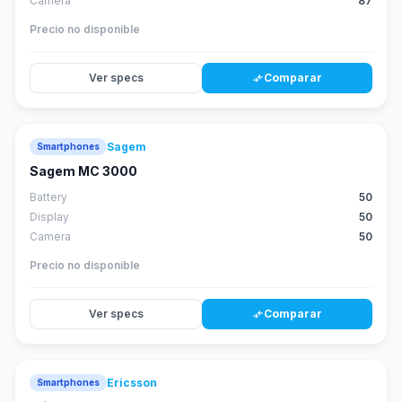
Camera
87
Precio no disponible
Ver specs
Comparar
compare_arrows
Sagem
Smartphones
Sagem MC 3000
Battery
50
Display
50
Camera
50
Precio no disponible
Ver specs
Comparar
compare_arrows
Ericsson
Smartphones