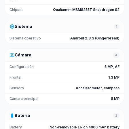
Chipset
Qualcomm MSM8255T Snapdragon S2
settings
Sistema
1
Sistema operativo
Android 2.3.3 (Gingerbread)
photo_camera
Cámara
4
Configuración
5 MP, AF
Frontal
1.3 MP
Sensors
Accelerometer, compass
Cámara principal
5 MP
battery_full
Batería
2
Battery
Non-removable Li-Ion 4000 mAh battery