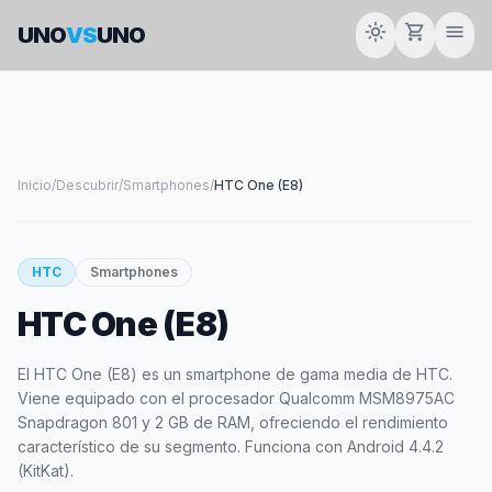
light_mode
shopping_cart
menu
UNO
VS
UNO
Inicio
/
Descubrir
/
Smartphones
/
HTC One (E8)
smartphone
HTC
Smartphones
HTC One (E8)
HTC
El HTC One (E8) es un smartphone de gama media de HTC.
Viene equipado con el procesador Qualcomm MSM8975AC
Snapdragon 801 y 2 GB de RAM, ofreciendo el rendimiento
característico de su segmento. Funciona con Android 4.4.2
(KitKat).