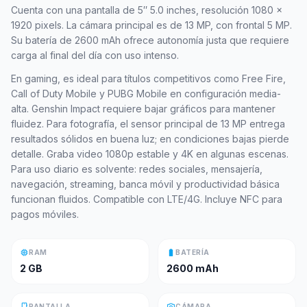
Cuenta con una pantalla de 5″ 5.0 inches, resolución 1080 x
1920 pixels. La cámara principal es de 13 MP, con frontal 5 MP.
Su batería de 2600 mAh ofrece autonomía justa que requiere
carga al final del día con uso intenso.
En gaming, es ideal para títulos competitivos como Free Fire,
Call of Duty Mobile y PUBG Mobile en configuración media-
alta. Genshin Impact requiere bajar gráficos para mantener
fluidez. Para fotografía, el sensor principal de 13 MP entrega
resultados sólidos en buena luz; en condiciones bajas pierde
detalle. Graba video 1080p estable y 4K en algunas escenas.
Para uso diario es solvente: redes sociales, mensajería,
navegación, streaming, banca móvil y productividad básica
funcionan fluidos. Compatible con LTE/4G. Incluye NFC para
pagos móviles.
memory
battery_full
RAM
BATERÍA
2 GB
2600 mAh
smartphone
photo_camera
PANTALLA
CÁMARA