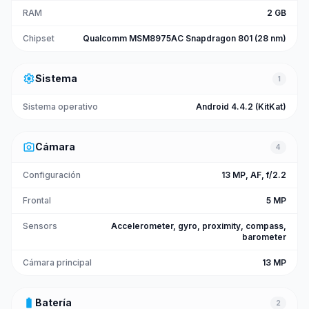
RAM
2 GB
Chipset
Qualcomm MSM8975AC Snapdragon 801 (28 nm)
settings
Sistema
1
Sistema operativo
Android 4.4.2 (KitKat)
photo_camera
Cámara
4
Configuración
13 MP, AF, f/2.2
Frontal
5 MP
Sensors
Accelerometer, gyro, proximity, compass,
barometer
Cámara principal
13 MP
battery_full
Batería
2