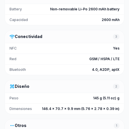
Battery
Non-removable Li-Po 2600 mAh battery
Capacidad
2600 mAh
wifi
Conectividad
3
NFC
Yes
Red
GSM / HSPA / LTE
Bluetooth
4.0, A2DP, aptX
design_services
Diseño
2
Peso
145 g (5.11 oz) g
Dimensiones
146.4 x 70.7 x 9.9 mm (5.76 x 2.78 x 0.39 in)
more_horiz
Otros
1