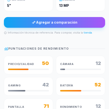
5"
13 MP
compare_arrows
Agregar a comparación
Información técnica de referencia. Para comprar, visita la
tienda
.
info
monitoring
PUNTUACIONES DE RENDIMIENTO
50
12
PRECIO/CALIDAD
CÁMARA
42
52
GAMING
BATERÍA
71
12
PANTALLA
RENDIMIENTO