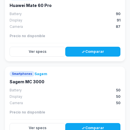
score
Huawei Mate 60 Pro
Battery
90
Display
91
Camera
87
Precio no disponible
Ver specs
Comparar
compare_arrows
Sagem
Smartphones
Sagem MC 3000
Battery
50
Display
50
Camera
50
Precio no disponible
Ver specs
Comparar
compare_arrows