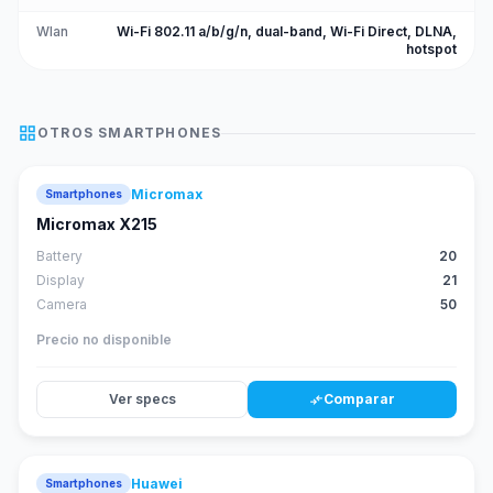
Wlan
Wi-Fi 802.11 a/b/g/n, dual-band, Wi-Fi Direct, DLNA,
hotspot
grid_view
OTROS
SMARTPHONES
Micromax
Smartphones
Micromax X215
Battery
20
Display
21
Camera
50
Precio no disponible
Ver specs
Comparar
compare_arrows
Huawei
Smartphones
88