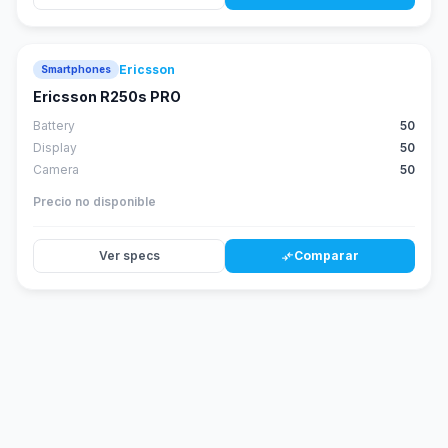
Ericsson
Smartphones
Ericsson R250s PRO
Battery
50
Display
50
Camera
50
Precio no disponible
Ver specs
Comparar
compare_arrows