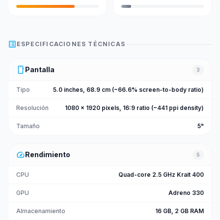
list_alt
ESPECIFICACIONES TÉCNICAS
smartphone
Pantalla
3
Tipo
5.0 inches, 68.9 cm (~66.6% screen-to-body ratio)
Resolución
1080 x 1920 pixels, 16:9 ratio (~441 ppi density)
Tamaño
5"
speed
Rendimiento
5
CPU
Quad-core 2.5 GHz Krait 400
GPU
Adreno 330
Almacenamiento
16 GB, 2 GB RAM