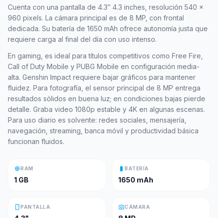
Cuenta con una pantalla de 4.3″ 4.3 inches, resolución 540 x
960 pixels. La cámara principal es de 8 MP, con frontal
dedicada. Su batería de 1650 mAh ofrece autonomía justa que
requiere carga al final del día con uso intenso.
En gaming, es ideal para títulos competitivos como Free Fire,
Call of Duty Mobile y PUBG Mobile en configuración media-
alta. Genshin Impact requiere bajar gráficos para mantener
fluidez. Para fotografía, el sensor principal de 8 MP entrega
resultados sólidos en buena luz; en condiciones bajas pierde
detalle. Graba video 1080p estable y 4K en algunas escenas.
Para uso diario es solvente: redes sociales, mensajería,
navegación, streaming, banca móvil y productividad básica
funcionan fluidos.
memory
battery_full
RAM
BATERÍA
1 GB
1650 mAh
smartphone
photo_camera
PANTALLA
CÁMARA