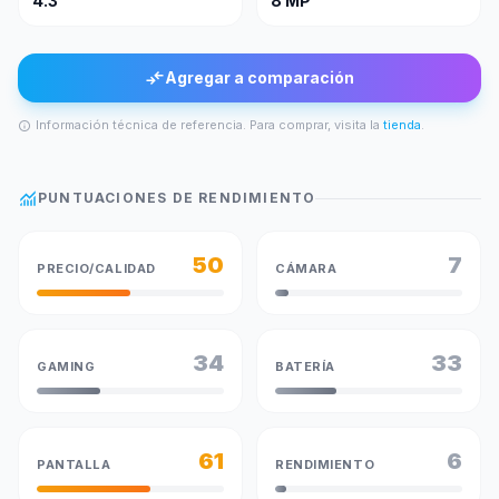
4.3"
8 MP
compare_arrows
Agregar a comparación
Información técnica de referencia. Para comprar, visita la
tienda
.
info
monitoring
PUNTUACIONES DE RENDIMIENTO
50
7
PRECIO/CALIDAD
CÁMARA
34
33
GAMING
BATERÍA
61
6
PANTALLA
RENDIMIENTO