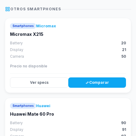
grid_view
OTROS
SMARTPHONES
Micromax
Smartphones
Micromax X215
Battery
20
Display
21
Camera
50
Precio no disponible
Ver specs
Comparar
compare_arrows
Huawei
Smartphones
88
score
Huawei Mate 60 Pro
Battery
90
Display
91