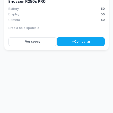
Ericsson R250s PRO
Battery
50
Display
50
Camera
50
Precio no disponible
Ver specs
Comparar
compare_arrows