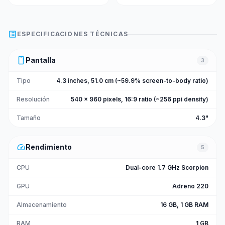
list_alt
ESPECIFICACIONES TÉCNICAS
smartphone
Pantalla
3
Tipo
4.3 inches, 51.0 cm (~59.9% screen-to-body ratio)
Resolución
540 x 960 pixels, 16:9 ratio (~256 ppi density)
Tamaño
4.3"
speed
Rendimiento
5
CPU
Dual-core 1.7 GHz Scorpion
GPU
Adreno 220
Almacenamiento
16 GB, 1 GB RAM
RAM
1 GB