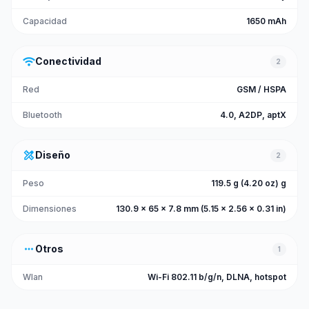
Capacidad
1650 mAh
wifi
Conectividad
2
Red
GSM / HSPA
Bluetooth
4.0, A2DP, aptX
design_services
Diseño
2
Peso
119.5 g (4.20 oz) g
Dimensiones
130.9 x 65 x 7.8 mm (5.15 x 2.56 x 0.31 in)
more_horiz
Otros
1
Wlan
Wi-Fi 802.11 b/g/n, DLNA, hotspot