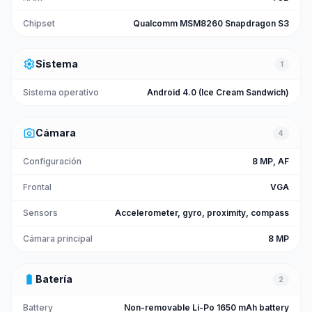
Chipset
Qualcomm MSM8260 Snapdragon S3
settings
Sistema
1
Sistema operativo
Android 4.0 (Ice Cream Sandwich)
photo_camera
Cámara
4
Configuración
8 MP, AF
Frontal
VGA
Sensors
Accelerometer, gyro, proximity, compass
Cámara principal
8 MP
battery_full
Batería
2
Battery
Non-removable Li-Po 1650 mAh battery