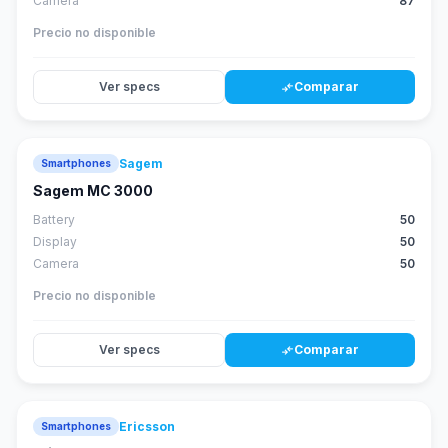
Camera
87
Precio no disponible
Ver specs
Comparar
compare_arrows
Sagem
Smartphones
Sagem MC 3000
Battery
50
Display
50
Camera
50
Precio no disponible
Ver specs
Comparar
compare_arrows
Ericsson
Smartphones