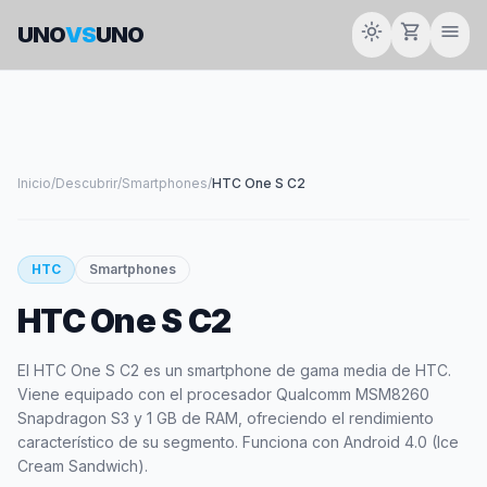
light_mode
shopping_cart
menu
UNO
VS
UNO
Inicio
/
Descubrir
/
Smartphones
/
HTC One S C2
smartphone
HTC
Smartphones
HTC One S C2
HTC
El HTC One S C2 es un smartphone de gama media de HTC.
Viene equipado con el procesador Qualcomm MSM8260
Snapdragon S3 y 1 GB de RAM, ofreciendo el rendimiento
característico de su segmento. Funciona con Android 4.0 (Ice
Cream Sandwich).