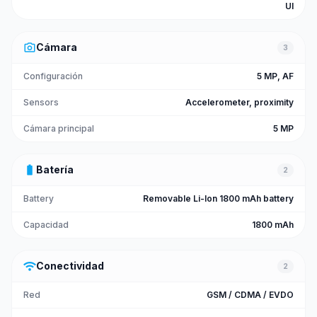
UI
photo_camera
Cámara
3
Configuración
5 MP, AF
Sensors
Accelerometer, proximity
Cámara principal
5 MP
battery_full
Batería
2
Battery
Removable Li-Ion 1800 mAh battery
Capacidad
1800 mAh
wifi
Conectividad
2
Red
GSM / CDMA / EVDO