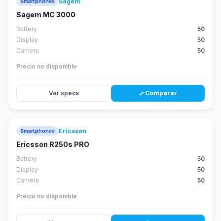
Sagem
Smartphones
Sagem MC 3000
Battery
50
Display
50
Camera
50
Precio no disponible
Ver specs
Comparar
compare_arrows
Ericsson
Smartphones
Ericsson R250s PRO
Battery
50
Display
50
Camera
50
Precio no disponible