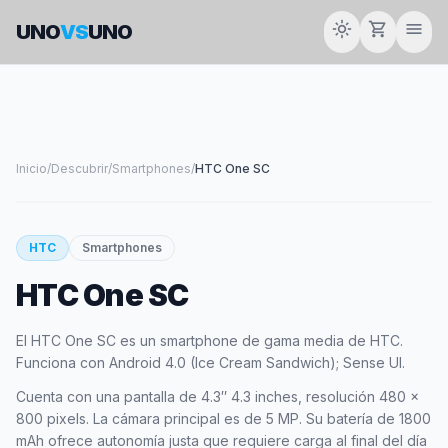
light_mode
shopping_cart
menu
UNO
VS
UNO
Inicio
/
Descubrir
/
Smartphones
/
HTC One SC
smartphone
HTC
Smartphones
HTC One SC
HTC
El HTC One SC es un smartphone de gama media de HTC.
Funciona con Android 4.0 (Ice Cream Sandwich); Sense UI.
Cuenta con una pantalla de 4.3″ 4.3 inches, resolución 480 x
800 pixels. La cámara principal es de 5 MP. Su batería de 1800
mAh ofrece autonomía justa que requiere carga al final del día