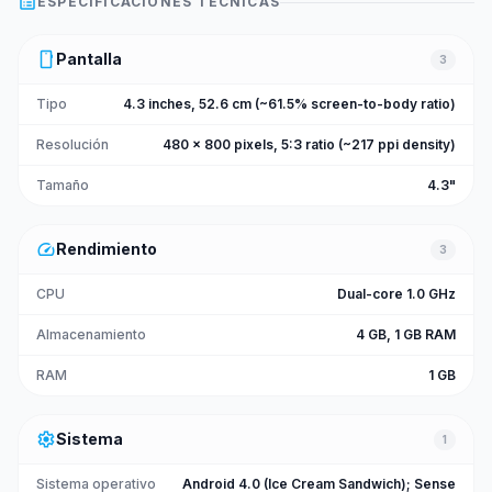
list_alt
ESPECIFICACIONES TÉCNICAS
smartphone
Pantalla
3
Tipo
4.3 inches, 52.6 cm (~61.5% screen-to-body ratio)
Resolución
480 x 800 pixels, 5:3 ratio (~217 ppi density)
Tamaño
4.3"
speed
Rendimiento
3
CPU
Dual-core 1.0 GHz
Almacenamiento
4 GB, 1 GB RAM
RAM
1 GB
settings
Sistema
1
Sistema operativo
Android 4.0 (Ice Cream Sandwich); Sense