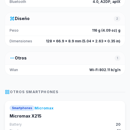
Bluetooth
4.0, A2DP, aptX
design_services
Diseño
2
Peso
116 g (4.09 oz) g
Dimensiones
128 x 66.9 x 8.9 mm (5.04 x 2.63 x 0.35 in)
more_horiz
Otros
1
Wlan
Wi-Fi 802.11 b/g/n
grid_view
OTROS
SMARTPHONES
Micromax
Smartphones
Micromax X215
Battery
20