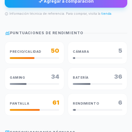
compare_arrows
Agregar a comparación
Información técnica de referencia. Para comprar, visita la
tienda
.
info
monitoring
PUNTUACIONES DE RENDIMIENTO
50
5
PRECIO/CALIDAD
CÁMARA
34
36
GAMING
BATERÍA
61
6
PANTALLA
RENDIMIENTO