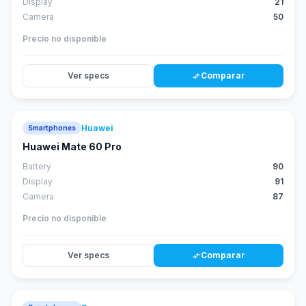
Display
21
Camera
50
Precio no disponible
Ver specs
Comparar
compare_arrows
Huawei
Smartphones
88
score
Huawei Mate 60 Pro
Battery
90
Display
91
Camera
87
Precio no disponible
Ver specs
Comparar
compare_arrows