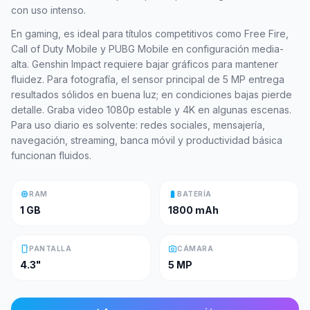
con uso intenso.
En gaming, es ideal para títulos competitivos como Free Fire,
Call of Duty Mobile y PUBG Mobile en configuración media-
alta. Genshin Impact requiere bajar gráficos para mantener
fluidez. Para fotografía, el sensor principal de 5 MP entrega
resultados sólidos en buena luz; en condiciones bajas pierde
detalle. Graba video 1080p estable y 4K en algunas escenas.
Para uso diario es solvente: redes sociales, mensajería,
navegación, streaming, banca móvil y productividad básica
funcionan fluidos.
memory
battery_full
RAM
BATERÍA
1 GB
1800 mAh
smartphone
photo_camera
PANTALLA
CÁMARA
4.3"
5 MP