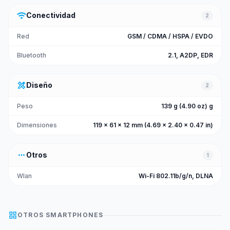
wifi
Conectividad
2
Red
GSM / CDMA / HSPA / EVDO
Bluetooth
2.1, A2DP, EDR
design_services
Diseño
2
Peso
139 g (4.90 oz) g
Dimensiones
119 x 61 x 12 mm (4.69 x 2.40 x 0.47 in)
more_horiz
Otros
1
Wlan
Wi-Fi 802.11b/g/n, DLNA
grid_view
OTROS
SMARTPHONES