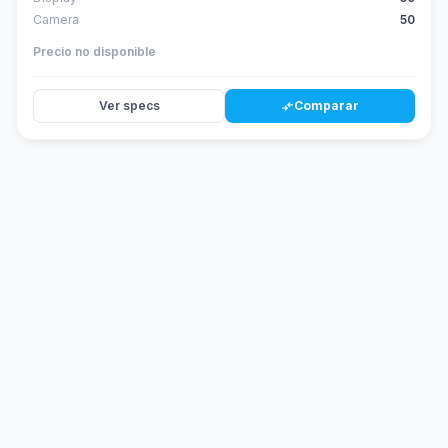
Camera
50
Precio no disponible
Ver specs
Comparar
compare_arrows