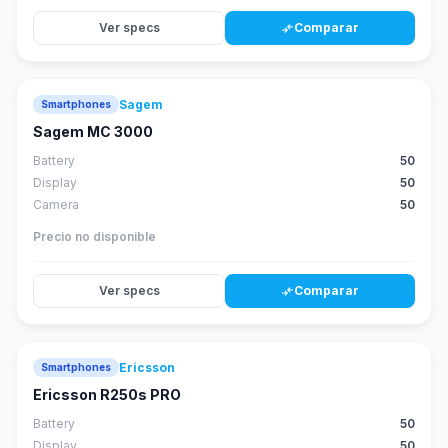
Ver specs
Comparar
compare_arrows
Sagem
Smartphones
Sagem MC 3000
Battery
50
Display
50
Camera
50
Precio no disponible
Ver specs
Comparar
compare_arrows
Ericsson
Smartphones
Ericsson R250s PRO
Battery
50
Display
50