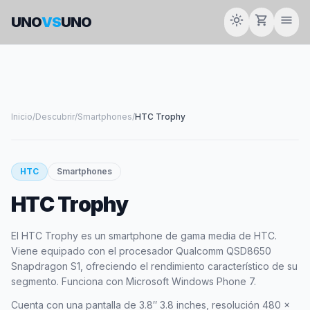
light_mode
shopping_cart
menu
UNO
VS
UNO
Inicio
/
Descubrir
/
Smartphones
/
HTC Trophy
smartphone
HTC
Smartphones
HTC Trophy
HTC
El HTC Trophy es un smartphone de gama media de HTC.
Viene equipado con el procesador Qualcomm QSD8650
Snapdragon S1, ofreciendo el rendimiento característico de su
segmento. Funciona con Microsoft Windows Phone 7.
Cuenta con una pantalla de 3.8″ 3.8 inches, resolución 480 x