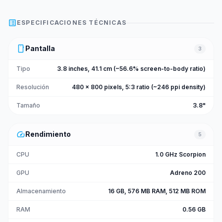
list_alt
ESPECIFICACIONES TÉCNICAS
smartphone
Pantalla
3
Tipo
3.8 inches, 41.1 cm (~56.6% screen-to-body ratio)
Resolución
480 x 800 pixels, 5:3 ratio (~246 ppi density)
Tamaño
3.8"
speed
Rendimiento
5
CPU
1.0 GHz Scorpion
GPU
Adreno 200
Almacenamiento
16 GB, 576 MB RAM, 512 MB ROM
RAM
0.56 GB