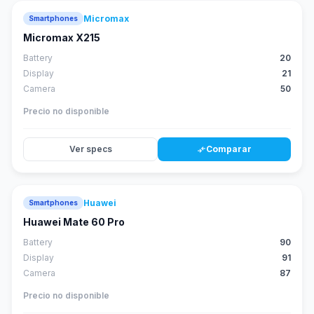
Micromax
Smartphones
Micromax X215
Battery
20
Display
21
Camera
50
Precio no disponible
Ver specs
Comparar
compare_arrows
Huawei
Smartphones
88
score
Huawei Mate 60 Pro
Battery
90
Display
91
Camera
87
Precio no disponible