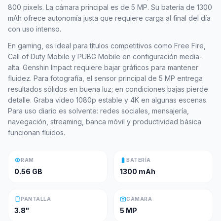
800 pixels. La cámara principal es de 5 MP. Su batería de 1300
mAh ofrece autonomía justa que requiere carga al final del día
con uso intenso.
En gaming, es ideal para títulos competitivos como Free Fire,
Call of Duty Mobile y PUBG Mobile en configuración media-
alta. Genshin Impact requiere bajar gráficos para mantener
fluidez. Para fotografía, el sensor principal de 5 MP entrega
resultados sólidos en buena luz; en condiciones bajas pierde
detalle. Graba video 1080p estable y 4K en algunas escenas.
Para uso diario es solvente: redes sociales, mensajería,
navegación, streaming, banca móvil y productividad básica
funcionan fluidos.
memory
battery_full
RAM
BATERÍA
0.56 GB
1300 mAh
smartphone
photo_camera
PANTALLA
CÁMARA
3.8"
5 MP