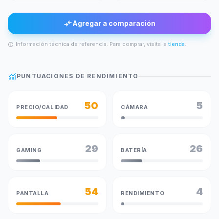
compare_arrows
Agregar a comparación
Información técnica de referencia. Para comprar, visita la
tienda
.
info
monitoring
PUNTUACIONES DE RENDIMIENTO
50
5
PRECIO/CALIDAD
CÁMARA
29
26
GAMING
BATERÍA
54
4
PANTALLA
RENDIMIENTO