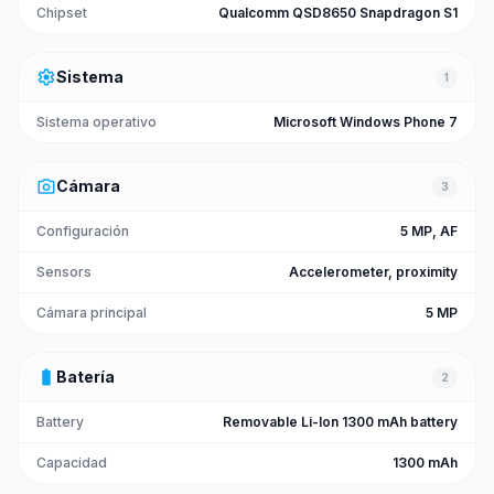
Chipset
Qualcomm QSD8650 Snapdragon S1
settings
Sistema
1
Sistema operativo
Microsoft Windows Phone 7
photo_camera
Cámara
3
Configuración
5 MP, AF
Sensors
Accelerometer, proximity
Cámara principal
5 MP
battery_full
Batería
2
Battery
Removable Li-Ion 1300 mAh battery
Capacidad
1300 mAh