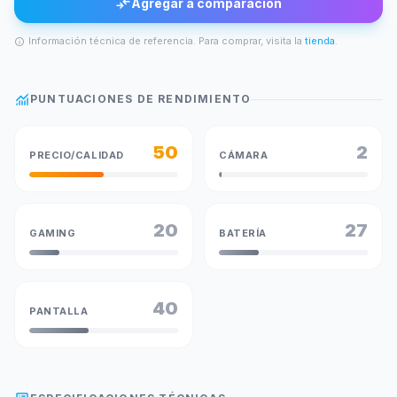
compare_arrows
Agregar a comparación
Información técnica de referencia. Para comprar, visita la
tienda
.
info
monitoring
PUNTUACIONES DE RENDIMIENTO
50
2
PRECIO/CALIDAD
CÁMARA
20
27
GAMING
BATERÍA
40
PANTALLA