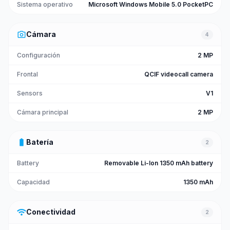
Sistema operativo
Microsoft Windows Mobile 5.0 PocketPC
photo_camera
Cámara
4
Configuración
2 MP
Frontal
QCIF videocall camera
Sensors
V1
Cámara principal
2 MP
battery_full
Batería
2
Battery
Removable Li-Ion 1350 mAh battery
Capacidad
1350 mAh
wifi
Conectividad
2