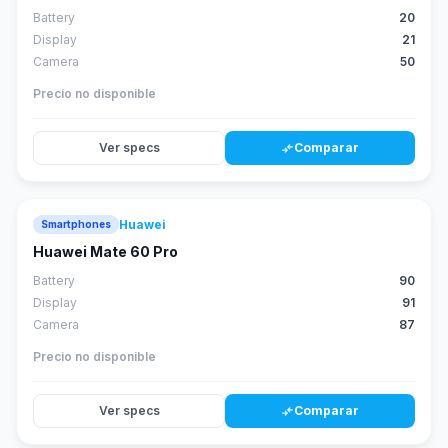
Battery
20
Display
21
Camera
50
Precio no disponible
Ver specs
Comparar
compare_arrows
Huawei
Smartphones
88
score
Huawei Mate 60 Pro
Battery
90
Display
91
Camera
87
Precio no disponible
Ver specs
Comparar
compare_arrows