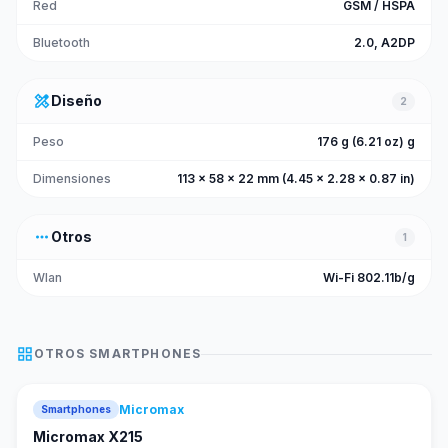
Red
GSM / HSPA
Bluetooth
2.0, A2DP
design_services
Diseño
2
Peso
176 g (6.21 oz) g
Dimensiones
113 x 58 x 22 mm (4.45 x 2.28 x 0.87 in)
more_horiz
Otros
1
Wlan
Wi-Fi 802.11b/g
grid_view
OTROS
SMARTPHONES
Micromax
Smartphones
Micromax X215