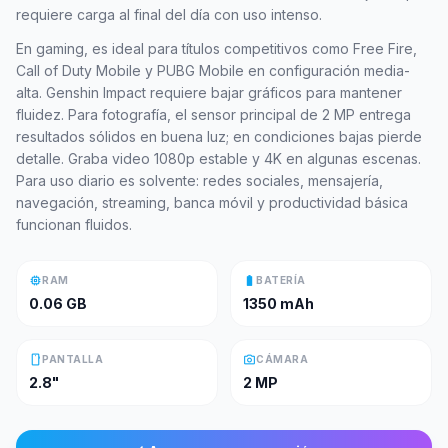
requiere carga al final del día con uso intenso.
En gaming, es ideal para títulos competitivos como Free Fire,
Call of Duty Mobile y PUBG Mobile en configuración media-
alta. Genshin Impact requiere bajar gráficos para mantener
fluidez. Para fotografía, el sensor principal de 2 MP entrega
resultados sólidos en buena luz; en condiciones bajas pierde
detalle. Graba video 1080p estable y 4K en algunas escenas.
Para uso diario es solvente: redes sociales, mensajería,
navegación, streaming, banca móvil y productividad básica
funcionan fluidos.
memory
battery_full
RAM
BATERÍA
0.06 GB
1350 mAh
smartphone
photo_camera
PANTALLA
CÁMARA
2.8"
2 MP