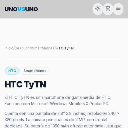
light_mode
shopping_cart
menu
UNO
VS
UNO
Inicio
/
Descubrir
/
Smartphones
/
HTC TyTN
smartphone
HTC
Smartphones
HTC TyTN
HTC
El HTC TyTN es un smartphone de gama media de HTC.
Funciona con Microsoft Windows Mobile 5.0 PocketPC.
Cuenta con una pantalla de 2.8″ 2.8 inches, resolución 240 x
320 pixels. La cámara principal es de 2 MP, con frontal
dedicada. Su batería de 1350 mAh ofrece autonomía justa que