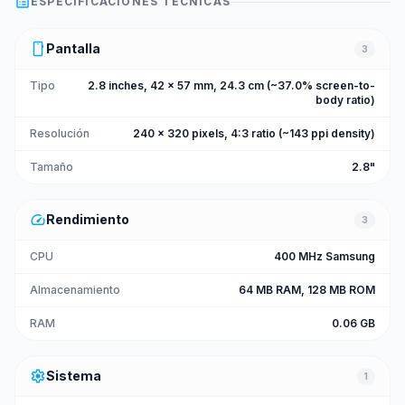
list_alt
ESPECIFICACIONES TÉCNICAS
smartphone
Pantalla
3
Tipo
2.8 inches, 42 x 57 mm, 24.3 cm (~37.0% screen-to-
body ratio)
Resolución
240 x 320 pixels, 4:3 ratio (~143 ppi density)
Tamaño
2.8"
speed
Rendimiento
3
CPU
400 MHz Samsung
Almacenamiento
64 MB RAM, 128 MB ROM
RAM
0.06 GB
settings
Sistema
1