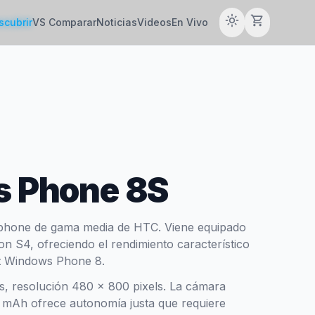
light_mode
shopping_cart
scubrir
VS Comparar
Noticias
Videos
En Vivo
 Phone 8S
hone de gama media de HTC. Viene equipado
S4, ofreciendo el rendimiento característico
t Windows Phone 8.
s, resolución 480 x 800 pixels. La cámara
0 mAh ofrece autonomía justa que requiere