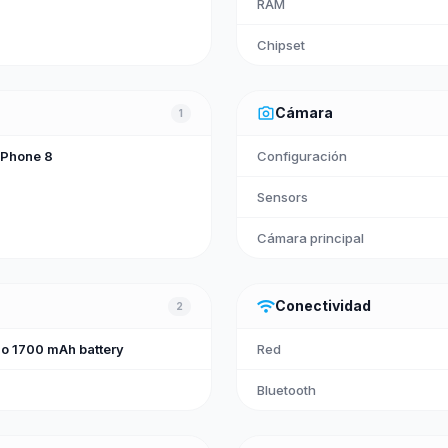
RAM
Chipset
photo_camera
Cámara
1
 Phone 8
Configuración
Sensors
Cámara principal
wifi
Conectividad
2
o 1700 mAh battery
Red
Bluetooth