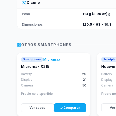
design_services
Diseño
Peso
113 g (3.99 oz) g
Dimensiones
120.5 x 63 x 10.3 m
grid_view
OTROS
SMARTPHONES
Micromax
Smartphones
Smartph
Micromax X215
Huawei 
Battery
20
Battery
Display
21
Display
Camera
50
Camera
Precio no disponible
Precio no
Ver specs
Comparar
Ver
compare_arrows