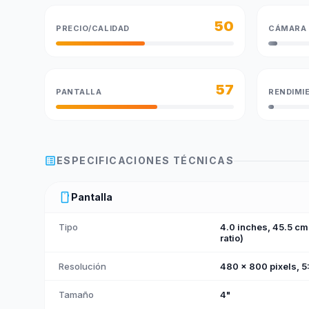
50
PRECIO/CALIDAD
CÁMARA
57
PANTALLA
RENDIMI
list_alt
ESPECIFICACIONES TÉCNICAS
smartphone
Pantalla
Tipo
4.0 inches, 45.5 c
ratio)
Resolución
480 x 800 pixels, 5:
Tamaño
4"