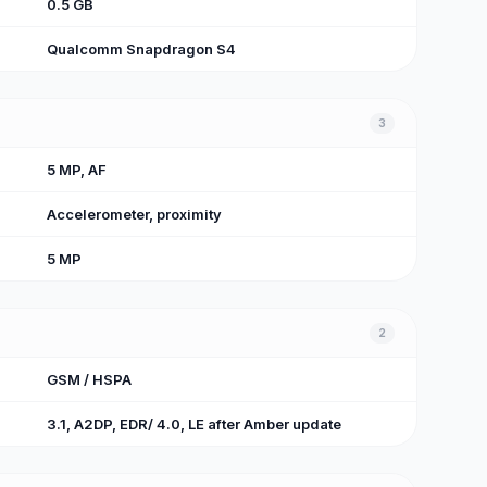
0.5 GB
Qualcomm Snapdragon S4
3
5 MP, AF
Accelerometer, proximity
5 MP
2
GSM / HSPA
3.1, A2DP, EDR/ 4.0, LE after Amber update