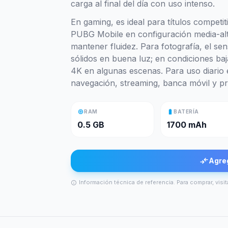
carga al final del día con uso intenso.
En gaming, es ideal para títulos competi
PUBG Mobile en configuración media-alt
mantener fluidez. Para fotografía, el se
sólidos en buena luz; en condiciones baj
4K en algunas escenas. Para uso diario e
navegación, streaming, banca móvil y pr
memory
battery_full
RAM
BATERÍA
0.5 GB
1700 mAh
compare_arrows
Agre
Información técnica de referencia. Para comprar, visit
info