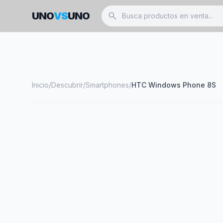
UNO
VS
UNO
search
Inicio
/
Descubrir
/
Smartphones
/
HTC Windows Phone 8S
smartphone
HTC