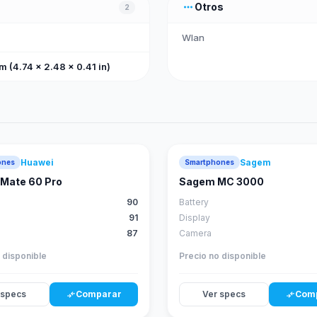
more_horiz
Otros
2
Wlan
m (4.74 x 2.48 x 0.41 in)
Huawei
Sagem
ones
Smartphones
88
score
Mate 60 Pro
Sagem MC 3000
90
Battery
91
Display
87
Camera
 disponible
Precio no disponible
 specs
Comparar
Ver specs
Com
compare_arrows
compare_arrows