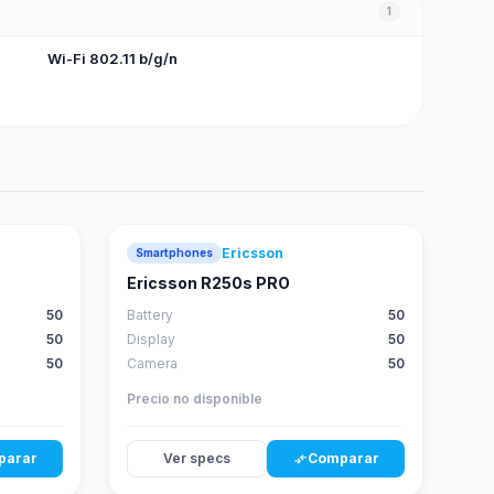
1
Wi-Fi 802.11 b/g/n
Ericsson
Smartphones
Ericsson R250s PRO
50
Battery
50
50
Display
50
50
Camera
50
Precio no disponible
parar
Ver specs
Comparar
compare_arrows