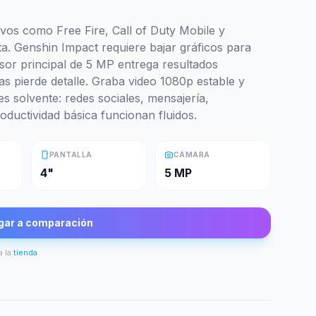
tivos como Free Fire, Call of Duty Mobile y
a. Genshin Impact requiere bajar gráficos para
nsor principal de 5 MP entrega resultados
as pierde detalle. Graba video 1080p estable y
s solvente: redes sociales, mensajería,
oductividad básica funcionan fluidos.
smartphone
photo_camera
PANTALLA
CÁMARA
4"
5 MP
gar a comparación
a la
tienda
.