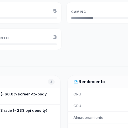
5
GAMING
3
ENTO
speed
Rendimiento
3
m (~60.0% screen-to-body
CPU
GPU
3 ratio (~233 ppi density)
Almacenamiento