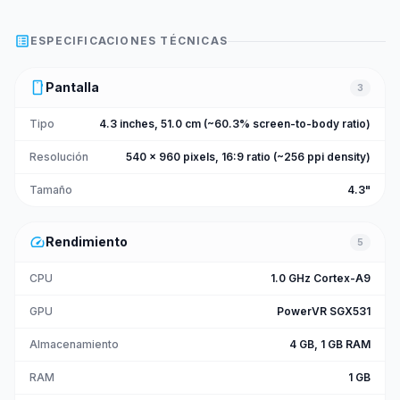
list_alt
ESPECIFICACIONES TÉCNICAS
smartphone
Pantalla
3
Tipo
4.3 inches, 51.0 cm (~60.3% screen-to-body ratio)
Resolución
540 x 960 pixels, 16:9 ratio (~256 ppi density)
Tamaño
4.3"
speed
Rendimiento
5
CPU
1.0 GHz Cortex-A9
GPU
PowerVR SGX531
Almacenamiento
4 GB, 1 GB RAM
RAM
1 GB