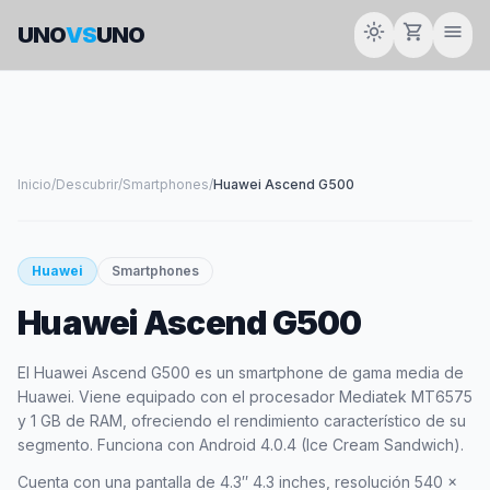
light_mode
shopping_cart
menu
UNO
VS
UNO
Inicio
/
Descubrir
/
Smartphones
/
Huawei Ascend G500
smartphone
Huawei
Smartphones
Huawei Ascend G500
HUAWEI
El Huawei Ascend G500 es un smartphone de gama media de
Huawei. Viene equipado con el procesador Mediatek MT6575
y 1 GB de RAM, ofreciendo el rendimiento característico de su
segmento. Funciona con Android 4.0.4 (Ice Cream Sandwich).
Cuenta con una pantalla de 4.3″ 4.3 inches, resolución 540 x