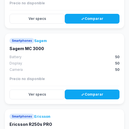
Precio no disponible
Ver specs
Comparar
compare_arrows
Sagem
Smartphones
Sagem MC 3000
Battery
50
Display
50
Camera
50
Precio no disponible
Ver specs
Comparar
compare_arrows
Ericsson
Smartphones
Ericsson R250s PRO