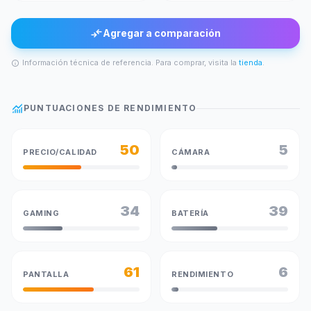
compare_arrows
Agregar a comparación
Información técnica de referencia. Para comprar, visita la
tienda
.
info
monitoring
PUNTUACIONES DE RENDIMIENTO
50
5
PRECIO/CALIDAD
CÁMARA
34
39
GAMING
BATERÍA
61
6
PANTALLA
RENDIMIENTO