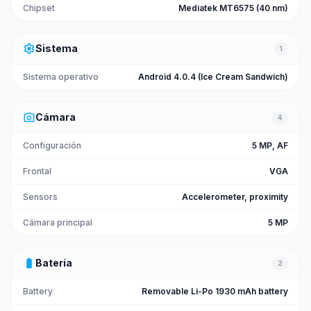
Chipset
Mediatek MT6575 (40 nm)
settings
Sistema
1
Sistema operativo
Android 4.0.4 (Ice Cream Sandwich)
photo_camera
Cámara
4
Configuración
5 MP, AF
Frontal
VGA
Sensors
Accelerometer, proximity
Cámara principal
5 MP
battery_full
Batería
2
Battery
Removable Li-Po 1930 mAh battery