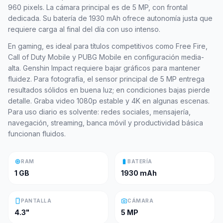
960 pixels. La cámara principal es de 5 MP, con frontal
dedicada. Su batería de 1930 mAh ofrece autonomía justa que
requiere carga al final del día con uso intenso.
En gaming, es ideal para títulos competitivos como Free Fire,
Call of Duty Mobile y PUBG Mobile en configuración media-
alta. Genshin Impact requiere bajar gráficos para mantener
fluidez. Para fotografía, el sensor principal de 5 MP entrega
resultados sólidos en buena luz; en condiciones bajas pierde
detalle. Graba video 1080p estable y 4K en algunas escenas.
Para uso diario es solvente: redes sociales, mensajería,
navegación, streaming, banca móvil y productividad básica
funcionan fluidos.
memory
battery_full
RAM
BATERÍA
1 GB
1930 mAh
smartphone
photo_camera
PANTALLA
CÁMARA
4.3"
5 MP