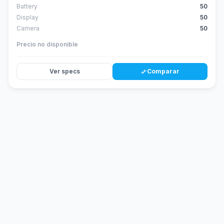
Battery
50
Display
50
Camera
50
Precio no disponible
Ver specs
Comparar
compare_arrows