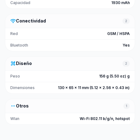
Capacidad
1930 mAh
wifi
Conectividad
2
Red
GSM / HSPA
Bluetooth
Yes
design_services
Diseño
2
Peso
156 g (5.50 oz) g
Dimensiones
130 x 65 x 11 mm (5.12 x 2.56 x 0.43 in)
more_horiz
Otros
1
Wlan
Wi-Fi 802.11 b/g/n, hotspot