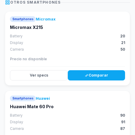
grid_view
OTROS
SMARTPHONES
Micromax
Smartphones
Micromax X215
Battery
20
Display
21
Camera
50
Precio no disponible
Ver specs
Comparar
compare_arrows
Huawei
Smartphones
88
score
Huawei Mate 60 Pro
Battery
90
Display
91
Camera
87