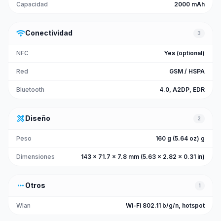
Capacidad
2000 mAh
wifi
Conectividad
3
NFC
Yes (optional)
Red
GSM / HSPA
Bluetooth
4.0, A2DP, EDR
design_services
Diseño
2
Peso
160 g (5.64 oz) g
Dimensiones
143 x 71.7 x 7.8 mm (5.63 x 2.82 x 0.31 in)
more_horiz
Otros
1
Wlan
Wi-Fi 802.11 b/g/n, hotspot