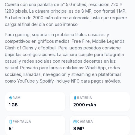
Cuenta con una pantalla de 5″ 5.0 inches, resolución 720 x
1280 pixels. La cámara principal es de 8 MP, con frontal 1 MP.
Su batería de 2000 mAh ofrece autonomía justa que requiere
carga al final del día con uso intenso.
Para gaming, soporta sin problema títulos casuales y
competitivos en gráficos medios: Free Fire, Mobile Legends,
Clash of Clans y eFootball. Para juegos pesados conviene
bajar las configuraciones. La cámara cumple para fotografía
casual y redes sociales con resultados decentes en luz
natural. Pensado para tareas cotidianas: WhatsApp, redes
sociales, llamadas, navegación y streaming en plataformas
como YouTube y Spotify. Incluye NFC para pagos móviles.
memory
battery_full
RAM
BATERÍA
1 GB
2000 mAh
smartphone
photo_camera
PANTALLA
CÁMARA
5"
8 MP