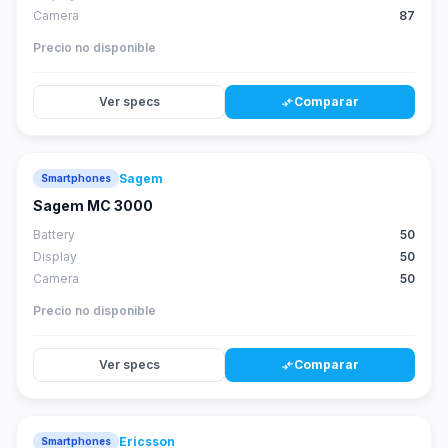
Camera
87
Precio no disponible
Ver specs
Comparar
compare_arrows
Sagem
Smartphones
Sagem MC 3000
Battery
50
Display
50
Camera
50
Precio no disponible
Ver specs
Comparar
compare_arrows
Ericsson
Smartphones