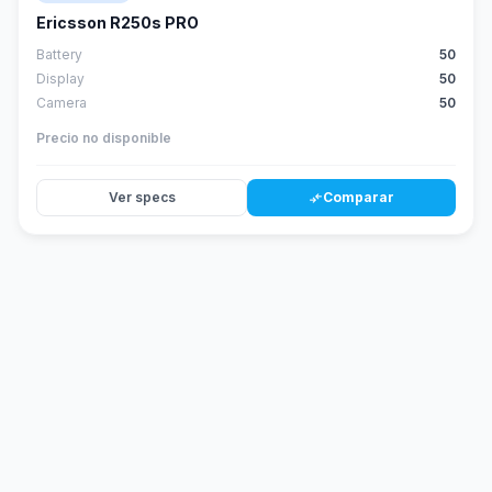
Ericsson R250s PRO
Battery
50
Display
50
Camera
50
Precio no disponible
Ver specs
Comparar
compare_arrows