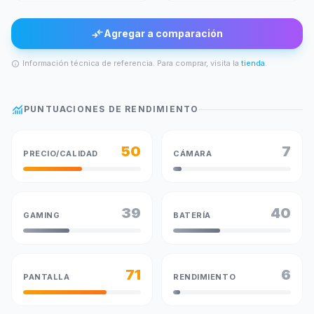
compare_arrows
Agregar a comparación
Información técnica de referencia. Para comprar, visita la
tienda
.
info
monitoring
PUNTUACIONES DE RENDIMIENTO
50
7
PRECIO/CALIDAD
CÁMARA
39
40
GAMING
BATERÍA
71
6
PANTALLA
RENDIMIENTO