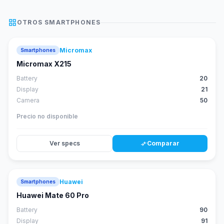
grid_view
OTROS
SMARTPHONES
Micromax
Smartphones
Micromax X215
Battery
20
Display
21
Camera
50
Precio no disponible
Ver specs
Comparar
compare_arrows
Huawei
Smartphones
88
score
Huawei Mate 60 Pro
Battery
90
Display
91