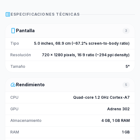
list_alt
ESPECIFICACIONES TÉCNICAS
smartphone
Pantalla
3
Tipo
5.0 inches, 68.9 cm (~67.2% screen-to-body ratio)
Resolución
720 x 1280 pixels, 16:9 ratio (~294 ppi density)
Tamaño
5"
speed
Rendimiento
5
CPU
Quad-core 1.2 GHz Cortex-A7
GPU
Adreno 302
Almacenamiento
4 GB, 1 GB RAM
RAM
1 GB