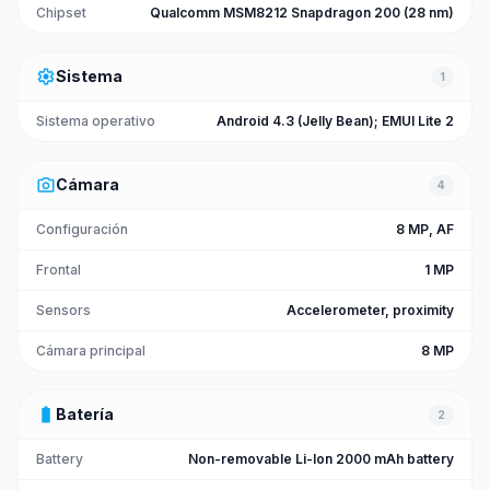
Chipset
Qualcomm MSM8212 Snapdragon 200 (28 nm)
settings
Sistema
1
Sistema operativo
Android 4.3 (Jelly Bean); EMUI Lite 2
photo_camera
Cámara
4
Configuración
8 MP, AF
Frontal
1 MP
Sensors
Accelerometer, proximity
Cámara principal
8 MP
battery_full
Batería
2
Battery
Non-removable Li-Ion 2000 mAh battery