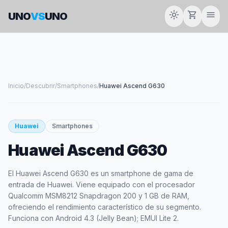
light_mode
shopping_cart
menu
UNO
VS
UNO
Inicio
/
Descubrir
/
Smartphones
/
Huawei Ascend G630
smartphone
Huawei
Smartphones
Huawei Ascend G630
HUAWEI
El Huawei Ascend G630 es un smartphone de gama de
entrada de Huawei. Viene equipado con el procesador
Qualcomm MSM8212 Snapdragon 200 y 1 GB de RAM,
ofreciendo el rendimiento característico de su segmento.
Funciona con Android 4.3 (Jelly Bean); EMUI Lite 2.