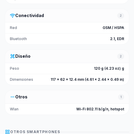
wifi
Conectividad
2
Red
GSM / HSPA
Bluetooth
2.1, EDR
design_services
Diseño
2
Peso
120 g (4.23 oz) g
Dimensiones
117 x 62 x 12.4 mm (4.61 x 2.44 x 0.49 in)
more_horiz
Otros
1
Wlan
Wi-Fi 802.11 b/g/n, hotspot
grid_view
OTROS
SMARTPHONES