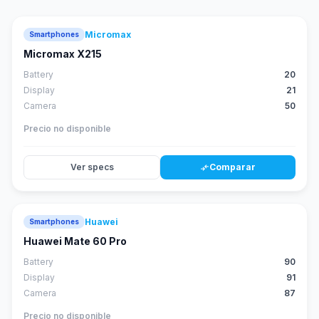
Micromax
Smartphones
Micromax X215
Battery
20
Display
21
Camera
50
Precio no disponible
Ver specs
Comparar
compare_arrows
Huawei
Smartphones
88
score
Huawei Mate 60 Pro
Battery
90
Display
91
Camera
87
Precio no disponible