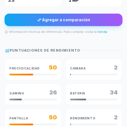
3.5"
2 MP
compare_arrows
Agregar a comparación
Información técnica de referencia. Para comprar, visita la
tienda
.
info
monitoring
PUNTUACIONES DE RENDIMIENTO
50
2
PRECIO/CALIDAD
CÁMARA
26
34
GAMING
BATERÍA
50
2
PANTALLA
RENDIMIENTO