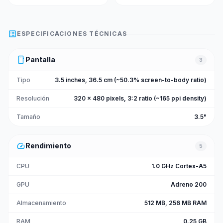
list_alt
ESPECIFICACIONES TÉCNICAS
smartphone
Pantalla
3
Tipo
3.5 inches, 36.5 cm (~50.3% screen-to-body ratio)
Resolución
320 x 480 pixels, 3:2 ratio (~165 ppi density)
Tamaño
3.5"
speed
Rendimiento
5
CPU
1.0 GHz Cortex-A5
GPU
Adreno 200
Almacenamiento
512 MB, 256 MB RAM
RAM
0.25 GB