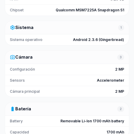
Chipset
Qualcomm MSM7225A Snapdragon S1
settings
Sistema
1
Sistema operativo
Android 2.3.6 (Gingerbread)
photo_camera
Cámara
3
Configuración
2 MP
Sensors
Accelerometer
Cámara principal
2 MP
battery_full
Batería
2
Battery
Removable Li-Ion 1700 mAh battery
Capacidad
1700 mAh