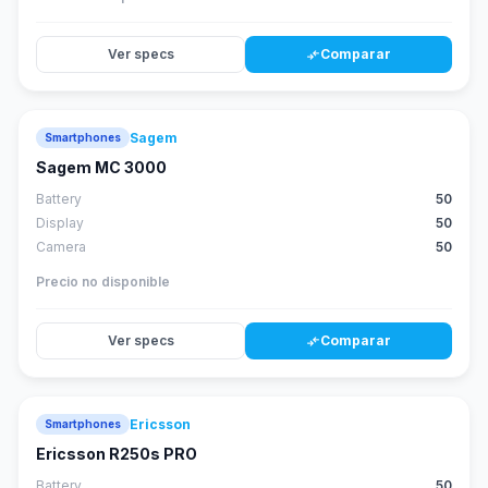
Ver specs
Comparar
compare_arrows
Sagem
Smartphones
Sagem MC 3000
Battery
50
Display
50
Camera
50
Precio no disponible
Ver specs
Comparar
compare_arrows
Ericsson
Smartphones
Ericsson R250s PRO
Battery
50