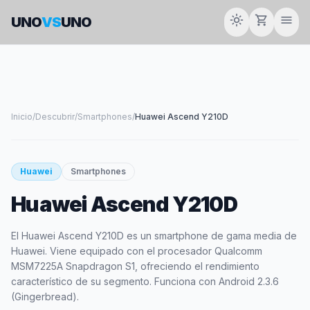
light_mode
shopping_cart
menu
UNO
VS
UNO
Inicio
/
Descubrir
/
Smartphones
/
Huawei Ascend Y210D
smartphone
Huawei
Smartphones
Huawei Ascend Y210D
HUAWEI
El Huawei Ascend Y210D es un smartphone de gama media de
Huawei. Viene equipado con el procesador Qualcomm
MSM7225A Snapdragon S1, ofreciendo el rendimiento
característico de su segmento. Funciona con Android 2.3.6
(Gingerbread).