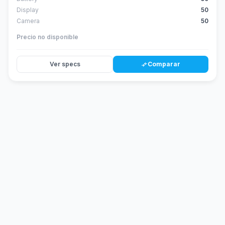
Display
50
Camera
50
Precio no disponible
Ver specs
Comparar
compare_arrows