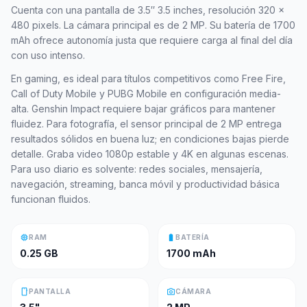
Cuenta con una pantalla de 3.5″ 3.5 inches, resolución 320 x
480 pixels. La cámara principal es de 2 MP. Su batería de 1700
mAh ofrece autonomía justa que requiere carga al final del día
con uso intenso.
En gaming, es ideal para títulos competitivos como Free Fire,
Call of Duty Mobile y PUBG Mobile en configuración media-
alta. Genshin Impact requiere bajar gráficos para mantener
fluidez. Para fotografía, el sensor principal de 2 MP entrega
resultados sólidos en buena luz; en condiciones bajas pierde
detalle. Graba video 1080p estable y 4K en algunas escenas.
Para uso diario es solvente: redes sociales, mensajería,
navegación, streaming, banca móvil y productividad básica
funcionan fluidos.
memory
battery_full
RAM
BATERÍA
0.25 GB
1700 mAh
smartphone
photo_camera
PANTALLA
CÁMARA