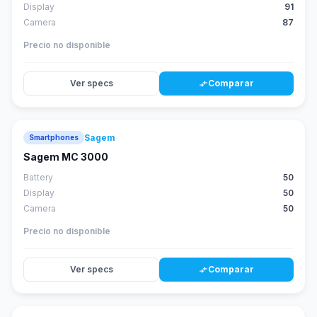
Display
91
Camera
87
Precio no disponible
Ver specs
Comparar
compare_arrows
Sagem
Smartphones
Sagem MC 3000
Battery
50
Display
50
Camera
50
Precio no disponible
Ver specs
Comparar
compare_arrows