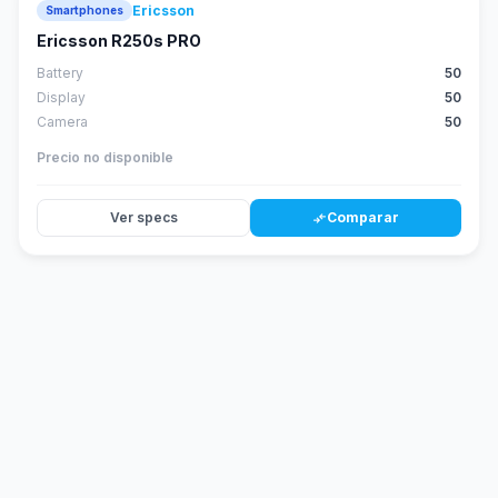
Ericsson
Smartphones
Ericsson R250s PRO
Battery
50
Display
50
Camera
50
Precio no disponible
Ver specs
Comparar
compare_arrows