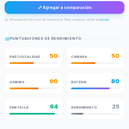
compare_arrows
Agregar a comparación
Información técnica de referencia. Para comprar, visita la
tienda
.
info
monitoring
PUNTUACIONES DE RENDIMIENTO
50
50
PRECIO/CALIDAD
CÁMARA
60
80
GAMING
BATERÍA
94
25
PANTALLA
RENDIMIENTO