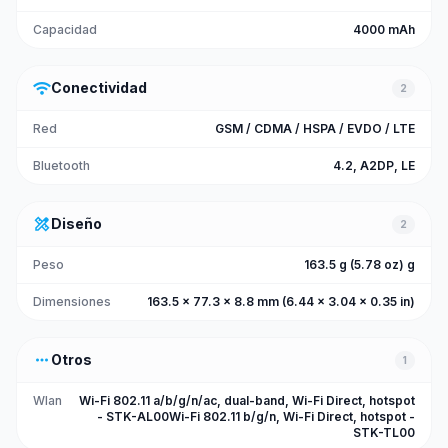
Capacidad
4000 mAh
wifi
Conectividad
2
Red
GSM / CDMA / HSPA / EVDO / LTE
Bluetooth
4.2, A2DP, LE
design_services
Diseño
2
Peso
163.5 g (5.78 oz) g
Dimensiones
163.5 x 77.3 x 8.8 mm (6.44 x 3.04 x 0.35 in)
more_horiz
Otros
1
Wlan
Wi-Fi 802.11 a/b/g/n/ac, dual-band, Wi-Fi Direct, hotspot
- STK-AL00Wi-Fi 802.11 b/g/n, Wi-Fi Direct, hotspot -
STK-TL00