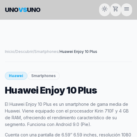
light_mode
shopping_cart
menu
UNO
VS
UNO
Inicio
/
Descubrir
/
Smartphones
/
Huawei Enjoy 10 Plus
smartphone
Huawei
Smartphones
Huawei Enjoy 10 Plus
HUAWEI
El Huawei Enjoy 10 Plus es un smartphone de gama media de
Huawei. Viene equipado con el procesador Kirin 710F y 4 GB
de RAM, ofreciendo el rendimiento característico de su
segmento. Funciona con Android 9.0 (Pie).
Cuenta con una pantalla de 6.59″ 6.59 inches, resolución 1080