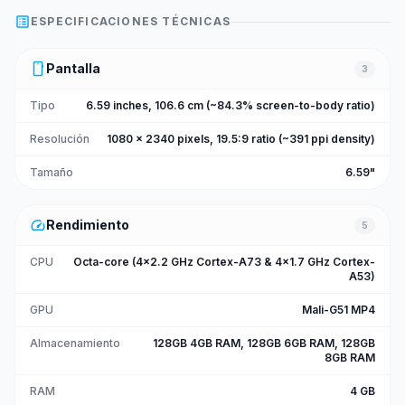
list_alt
ESPECIFICACIONES TÉCNICAS
smartphone
Pantalla
3
Tipo
6.59 inches, 106.6 cm (~84.3% screen-to-body ratio)
Resolución
1080 x 2340 pixels, 19.5:9 ratio (~391 ppi density)
Tamaño
6.59"
speed
Rendimiento
5
CPU
Octa-core (4x2.2 GHz Cortex-A73 & 4x1.7 GHz Cortex-
A53)
GPU
Mali-G51 MP4
Almacenamiento
128GB 4GB RAM, 128GB 6GB RAM, 128GB
8GB RAM
RAM
4 GB