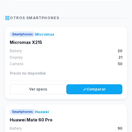
grid_view
OTROS
SMARTPHONES
Micromax
Smartphones
Micromax X215
Battery
20
Display
21
Camera
50
Precio no disponible
Ver specs
Comparar
compare_arrows
Huawei
Smartphones
88
score
Huawei Mate 60 Pro
Battery
90