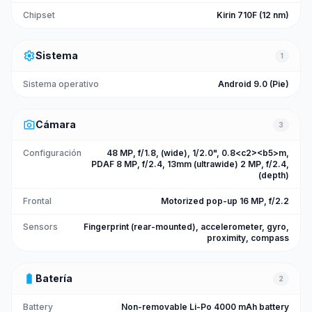
Chipset
Kirin 710F (12 nm)
settings
Sistema
1
Sistema operativo
Android 9.0 (Pie)
photo_camera
Cámara
3
Configuración
48 MP, f/1.8, (wide), 1/2.0", 0.8<c2><b5>m,
PDAF 8 MP, f/2.4, 13mm (ultrawide) 2 MP, f/2.4,
(depth)
Frontal
Motorized pop-up 16 MP, f/2.2
Sensors
Fingerprint (rear-mounted), accelerometer, gyro,
proximity, compass
battery_full
Batería
2
Battery
Non-removable Li-Po 4000 mAh battery