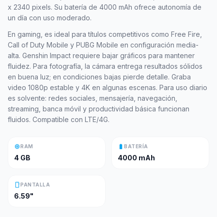
x 2340 pixels. Su batería de 4000 mAh ofrece autonomía de
un día con uso moderado.
En gaming, es ideal para títulos competitivos como Free Fire,
Call of Duty Mobile y PUBG Mobile en configuración media-
alta. Genshin Impact requiere bajar gráficos para mantener
fluidez. Para fotografía, la cámara entrega resultados sólidos
en buena luz; en condiciones bajas pierde detalle. Graba
video 1080p estable y 4K en algunas escenas. Para uso diario
es solvente: redes sociales, mensajería, navegación,
streaming, banca móvil y productividad básica funcionan
fluidos. Compatible con LTE/4G.
memory
battery_full
RAM
BATERÍA
4 GB
4000 mAh
smartphone
PANTALLA
6.59"