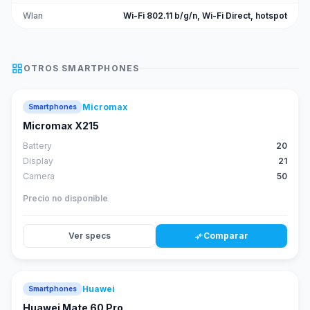
Wlan
Wi-Fi 802.11 b/g/n, Wi-Fi Direct, hotspot
grid_view
OTROS
SMARTPHONES
Micromax
Smartphones
Micromax X215
Battery
20
Display
21
Camera
50
Precio no disponible
Ver specs
Comparar
compare_arrows
Huawei
Smartphones
88
score
Huawei Mate 60 Pro