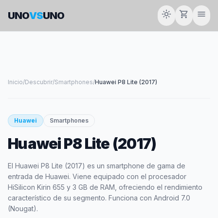
light_mode
shopping_cart
menu
UNO
VS
UNO
Inicio
/
Descubrir
/
Smartphones
/
Huawei P8 Lite (2017)
smartphone
Huawei
Smartphones
Huawei P8 Lite (2017)
HUAWEI
El Huawei P8 Lite (2017) es un smartphone de gama de
entrada de Huawei. Viene equipado con el procesador
HiSilicon Kirin 655 y 3 GB de RAM, ofreciendo el rendimiento
característico de su segmento. Funciona con Android 7.0
(Nougat).