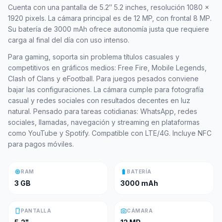
Cuenta con una pantalla de 5.2″ 5.2 inches, resolución 1080 x
1920 pixels. La cámara principal es de 12 MP, con frontal 8 MP.
Su batería de 3000 mAh ofrece autonomía justa que requiere
carga al final del día con uso intenso.
Para gaming, soporta sin problema títulos casuales y
competitivos en gráficos medios: Free Fire, Mobile Legends,
Clash of Clans y eFootball. Para juegos pesados conviene
bajar las configuraciones. La cámara cumple para fotografía
casual y redes sociales con resultados decentes en luz
natural. Pensado para tareas cotidianas: WhatsApp, redes
sociales, llamadas, navegación y streaming en plataformas
como YouTube y Spotify. Compatible con LTE/4G. Incluye NFC
para pagos móviles.
memory
battery_full
RAM
BATERÍA
3 GB
3000 mAh
smartphone
photo_camera
PANTALLA
CÁMARA