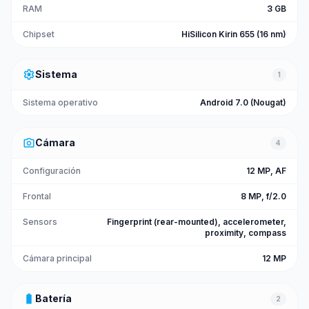
RAM
3 GB
Chipset
HiSilicon Kirin 655 (16 nm)
settings
Sistema
1
Sistema operativo
Android 7.0 (Nougat)
photo_camera
Cámara
4
Configuración
12 MP, AF
Frontal
8 MP, f/2.0
Sensors
Fingerprint (rear-mounted), accelerometer,
proximity, compass
Cámara principal
12 MP
battery_full
Batería
2