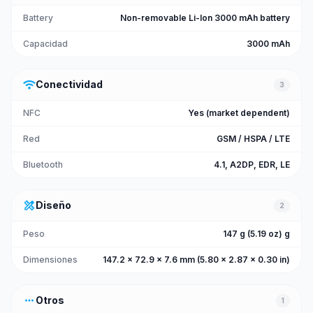
Battery
Non-removable Li-Ion 3000 mAh battery
Capacidad
3000 mAh
wifi
Conectividad
3
NFC
Yes (market dependent)
Red
GSM / HSPA / LTE
Bluetooth
4.1, A2DP, EDR, LE
design_services
Diseño
2
Peso
147 g (5.19 oz) g
Dimensiones
147.2 x 72.9 x 7.6 mm (5.80 x 2.87 x 0.30 in)
more_horiz
Otros
1