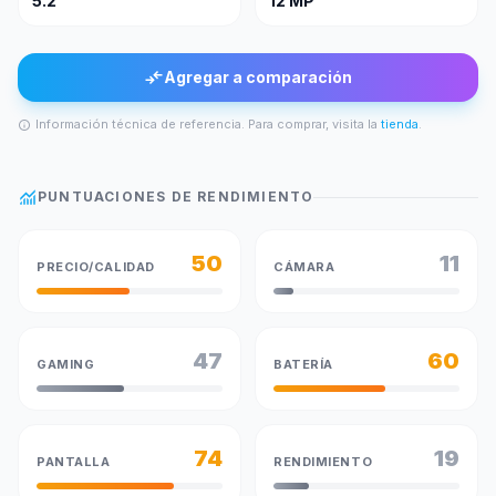
5.2"
12 MP
compare_arrows
Agregar a comparación
Información técnica de referencia. Para comprar, visita la
tienda
.
info
monitoring
PUNTUACIONES DE RENDIMIENTO
50
11
PRECIO/CALIDAD
CÁMARA
47
60
GAMING
BATERÍA
74
19
PANTALLA
RENDIMIENTO