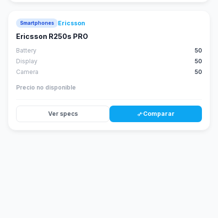
Ericsson
Smartphones
Ericsson R250s PRO
Battery
50
Display
50
Camera
50
Precio no disponible
Ver specs
Comparar
compare_arrows