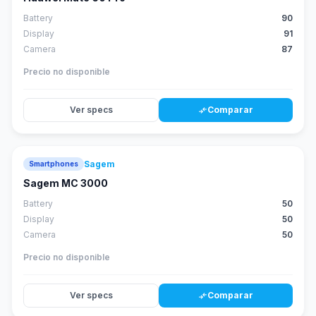
Battery
90
Display
91
Camera
87
Precio no disponible
Ver specs
Comparar
compare_arrows
Sagem
Smartphones
Sagem MC 3000
Battery
50
Display
50
Camera
50
Precio no disponible
Ver specs
Comparar
compare_arrows