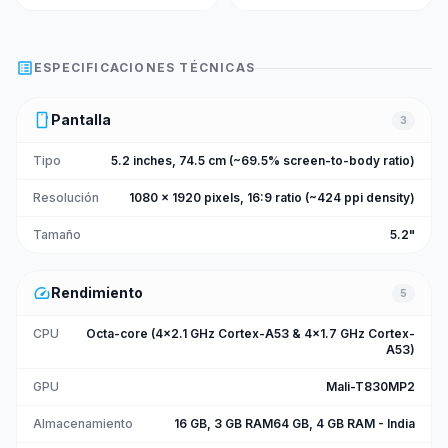
list_alt
ESPECIFICACIONES TÉCNICAS
smartphone
Pantalla
3
Tipo
5.2 inches, 74.5 cm (~69.5% screen-to-body ratio)
Resolución
1080 x 1920 pixels, 16:9 ratio (~424 ppi density)
Tamaño
5.2"
speed
Rendimiento
5
CPU
Octa-core (4x2.1 GHz Cortex-A53 & 4x1.7 GHz Cortex-
A53)
GPU
Mali-T830MP2
Almacenamiento
16 GB, 3 GB RAM64 GB, 4 GB RAM - India