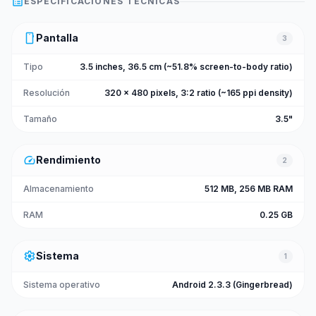
list_alt
ESPECIFICACIONES TÉCNICAS
smartphone
Pantalla
3
Tipo
3.5 inches, 36.5 cm (~51.8% screen-to-body ratio)
Resolución
320 x 480 pixels, 3:2 ratio (~165 ppi density)
Tamaño
3.5"
speed
Rendimiento
2
Almacenamiento
512 MB, 256 MB RAM
RAM
0.25 GB
settings
Sistema
1
Sistema operativo
Android 2.3.3 (Gingerbread)