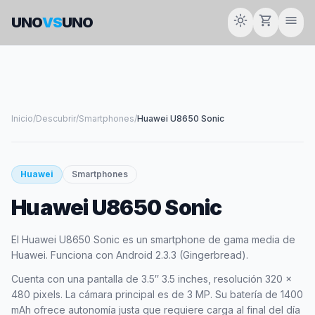
light_mode
shopping_cart
menu
UNO
VS
UNO
Inicio
/
Descubrir
/
Smartphones
/
Huawei U8650 Sonic
smartphone
Huawei
Smartphones
Huawei U8650 Sonic
HUAWEI
El Huawei U8650 Sonic es un smartphone de gama media de
Huawei. Funciona con Android 2.3.3 (Gingerbread).
Cuenta con una pantalla de 3.5″ 3.5 inches, resolución 320 x
480 pixels. La cámara principal es de 3 MP. Su batería de 1400
mAh ofrece autonomía justa que requiere carga al final del día