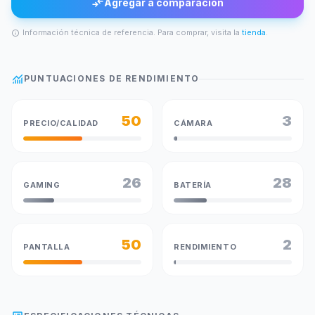
compare_arrows
Agregar a comparación
Información técnica de referencia. Para comprar, visita la
tienda
.
info
monitoring
PUNTUACIONES DE RENDIMIENTO
50
3
PRECIO/CALIDAD
CÁMARA
26
28
GAMING
BATERÍA
50
2
PANTALLA
RENDIMIENTO