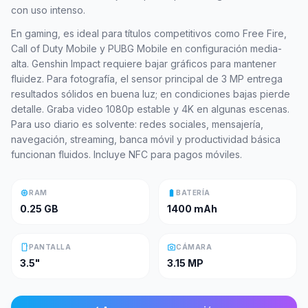
con uso intenso.
En gaming, es ideal para títulos competitivos como Free Fire,
Call of Duty Mobile y PUBG Mobile en configuración media-
alta. Genshin Impact requiere bajar gráficos para mantener
fluidez. Para fotografía, el sensor principal de 3 MP entrega
resultados sólidos en buena luz; en condiciones bajas pierde
detalle. Graba video 1080p estable y 4K en algunas escenas.
Para uso diario es solvente: redes sociales, mensajería,
navegación, streaming, banca móvil y productividad básica
funcionan fluidos. Incluye NFC para pagos móviles.
memory
battery_full
RAM
BATERÍA
0.25 GB
1400 mAh
smartphone
photo_camera
PANTALLA
CÁMARA
3.5"
3.15 MP