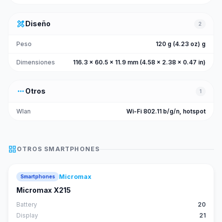
design_services
Diseño
2
Peso
120 g (4.23 oz) g
Dimensiones
116.3 x 60.5 x 11.9 mm (4.58 x 2.38 x 0.47 in)
more_horiz
Otros
1
Wlan
Wi-Fi 802.11 b/g/n, hotspot
grid_view
OTROS
SMARTPHONES
Micromax
Smartphones
Micromax X215
Battery
20
Display
21