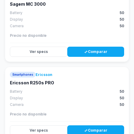
Sagem MC 3000
Battery
50
Display
50
Camera
50
Precio no disponible
Ver specs
Comparar
compare_arrows
Ericsson
Smartphones
Ericsson R250s PRO
Battery
50
Display
50
Camera
50
Precio no disponible
Ver specs
Comparar
compare_arrows