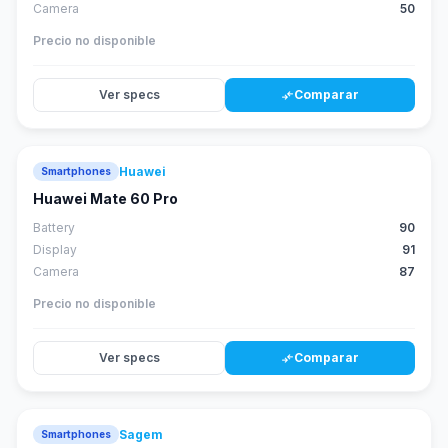
Camera
50
Precio no disponible
Ver specs
Comparar
compare_arrows
Huawei
Smartphones
88
score
Huawei Mate 60 Pro
Battery
90
Display
91
Camera
87
Precio no disponible
Ver specs
Comparar
compare_arrows
Sagem
Smartphones