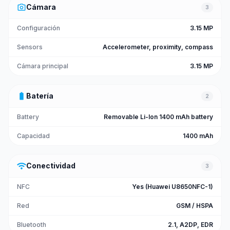
photo_camera
Cámara
3
Configuración
3.15 MP
Sensors
Accelerometer, proximity, compass
Cámara principal
3.15 MP
battery_full
Batería
2
Battery
Removable Li-Ion 1400 mAh battery
Capacidad
1400 mAh
wifi
Conectividad
3
NFC
Yes (Huawei U8650NFC-1)
Red
GSM / HSPA
Bluetooth
2.1, A2DP, EDR