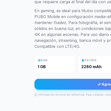
que requiere carga al final del día con u
En gaming, es ideal para títulos competi
PUBG Mobile en configuración media-alt
mantener fluidez. Para fotografía, el se
sólidos en buena luz; en condiciones baj
4K en algunas escenas. Para uso diario e
navegación, streaming, banca móvil y pr
Compatible con LTE/4G.
memory
battery_full
RAM
BATERÍA
1 GB
2280 mAh
compare_arrows
Agre
Información técnica de referencia. Para comprar, visit
info