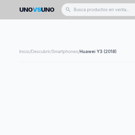
UNO
VS
UNO
search
Inicio
/
Descubrir
/
Smartphones
/
Huawei Y3 (2018)
smartphone
HUAWEI