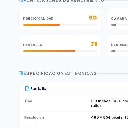
monitoring
PUNTUACIONES DE RENDIMIENTO
50
PRECIO/CALIDAD
CÁMARA
71
PANTALLA
RENDIMI
list_alt
ESPECIFICACIONES TÉCNICAS
smartphone
Pantalla
Tipo
5.0 inches, 68.9 c
ratio)
Resolución
480 x 854 pixels, 16