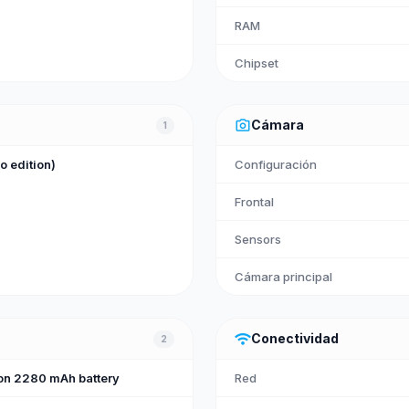
RAM
Chipset
photo_camera
Cámara
1
o edition)
Configuración
Frontal
Sensors
Cámara principal
wifi
Conectividad
2
on 2280 mAh battery
Red