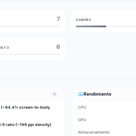
7
GAMING
6
ENTO
speed
Rendimiento
3
m (~64.4% screen-to-body
CPU
GPU
:9 ratio (~196 ppi density)
Almacenamiento