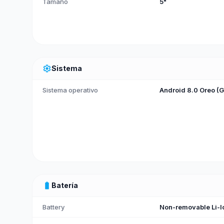
Tamaño
5"
settings
Sistema
Sistema operativo
Android 8.0 Oreo (G
battery_full
Batería
Battery
Non-removable Li-I