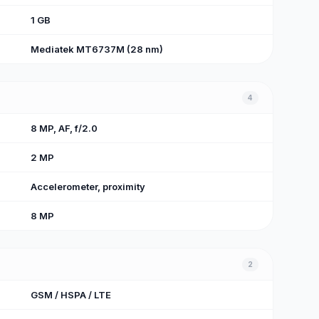
1 GB
Mediatek MT6737M (28 nm)
4
8 MP, AF, f/2.0
2 MP
Accelerometer, proximity
8 MP
2
GSM / HSPA / LTE