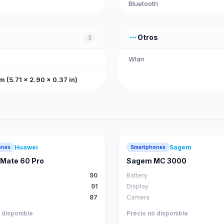
Bluetooth
more_horiz
Otros
2
Wlan
m (5.71 x 2.90 x 0.37 in)
Huawei
Sagem
ones
Smartphones
88
score
Mate 60 Pro
Sagem MC 3000
90
Battery
91
Display
87
Camera
 disponible
Precio no disponible