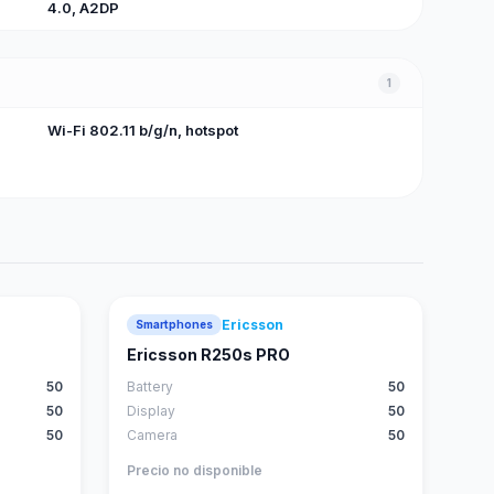
4.0, A2DP
1
Wi-Fi 802.11 b/g/n, hotspot
Ericsson
Smartphones
Ericsson R250s PRO
50
Battery
50
50
Display
50
50
Camera
50
Precio no disponible