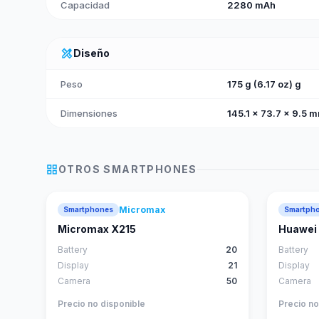
Capacidad
2280 mAh
design_services
Diseño
Peso
175 g (6.17 oz) g
Dimensiones
145.1 x 73.7 x 9.5 m
grid_view
OTROS
SMARTPHONES
Micromax
Smartphones
Smartph
Micromax X215
Huawei 
Battery
20
Battery
Display
21
Display
Camera
50
Camera
Precio no disponible
Precio no