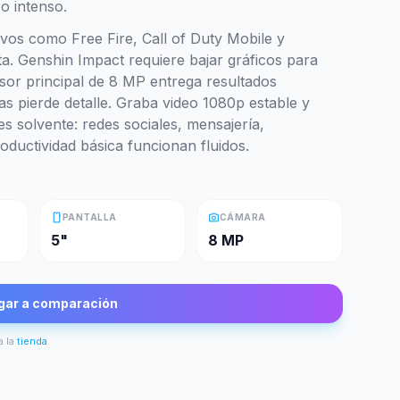
so intenso.
tivos como Free Fire, Call of Duty Mobile y
a. Genshin Impact requiere bajar gráficos para
nsor principal de 8 MP entrega resultados
as pierde detalle. Graba video 1080p estable y
s solvente: redes sociales, mensajería,
oductividad básica funcionan fluidos.
smartphone
photo_camera
PANTALLA
CÁMARA
5"
8 MP
gar a comparación
a la
tienda
.