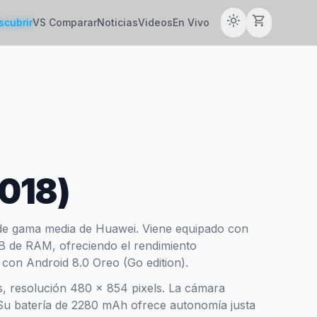
light_mode
shopping_cart
scubrir
VS Comparar
Noticias
Videos
En Vivo
018)
de gama media de Huawei. Viene equipado con
 de RAM, ofreciendo el rendimiento
 con Android 8.0 Oreo (Go edition).
s, resolución 480 x 854 pixels. La cámara
 Su batería de 2280 mAh ofrece autonomía justa